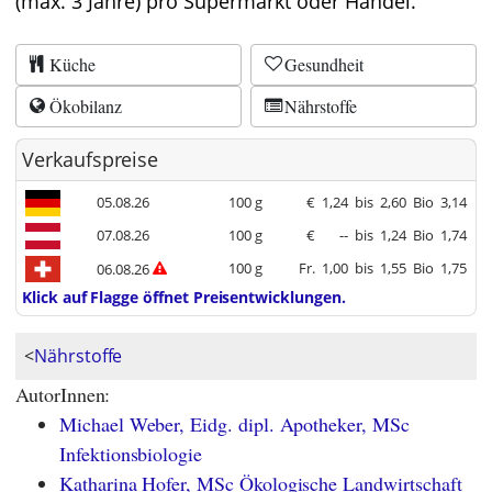
(max. 3 Jahre) pro Supermarkt oder Handel.
Küche
Gesundheit
Ökobilanz
Nährstoffe
Verkaufspreise
05.08.26
100 g
€
1,24
bis
2,60
Bio
3,14
07.08.26
100 g
€
--
bis
1,24
Bio
1,74
100 g
Fr.
1,00
bis
1,55
Bio
1,75
06.08.26
Klick auf Flagge öffnet Preisentwicklungen.
<
Nährstoffe
AutorInnen:
Michael Weber, Eidg. dipl. Apotheker, MSc
Infektionsbiologie
Katharina Hofer, MSc Ökologische Landwirtschaft