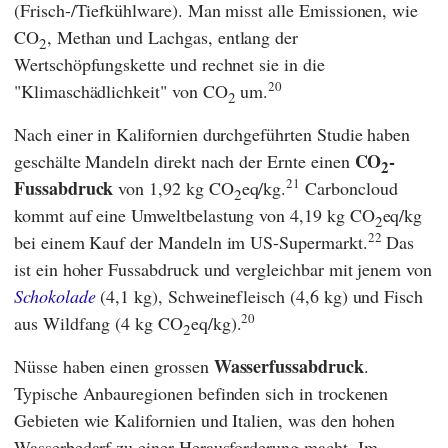
(Frisch-/Tiefkühlware). Man misst alle Emissionen, wie
CO
, Methan und Lachgas, entlang der
2
Wertschöpfungskette und rechnet sie in die
20
"Klimaschädlichkeit" von CO
um.
2
Nach einer in Kalifornien durchgeführten Studie haben
CO
-
geschälte Mandeln direkt nach der Ernte einen
2
21
Fussabdruck
von 1,92 kg CO
eq/kg.
Carboncloud
2
kommt auf eine Umweltbelastung von 4,19 kg CO
eq/kg
2
22
bei einem Kauf der Mandeln im US-Supermarkt.
Das
ist ein hoher Fussabdruck und vergleichbar mit jenem von
Schokolade
(4,1 kg), Schweinefleisch (4,6 kg) und Fisch
20
aus Wildfang (4 kg CO
eq/kg).
2
Wasserfussabdruck
Nüsse haben einen grossen
.
Typische Anbauregionen befinden sich in trockenen
Gebieten wie Kalifornien und Italien, was den hohen
Wasserbedarf zu einer Herausforderung macht. Im