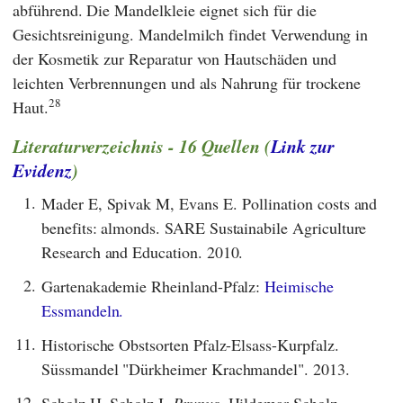
abführend. Die Mandelkleie eignet sich für die
Gesichtsreinigung. Mandelmilch findet Verwendung in
der Kosmetik zur Reparatur von Hautschäden und
leichten Verbrennungen und als Nahrung für trockene
28
Haut.
Literaturverzeichnis - 16 Quellen (
Link zur
Evidenz
)
1.
Mader E, Spivak M, Evans E. Pollination costs and
benefits: almonds. SARE Sustainabile Agriculture
Research and Education. 2010.
2.
Gartenakademie Rheinland-Pfalz:
Heimische
Essmandeln.
11.
Historische Obstsorten Pfalz-Elsass-Kurpfalz.
Süssmandel "Dürkheimer Krachmandel". 2013.
12.
Scholz H, Scholz I.
Prunus
. Hildemar Scholz