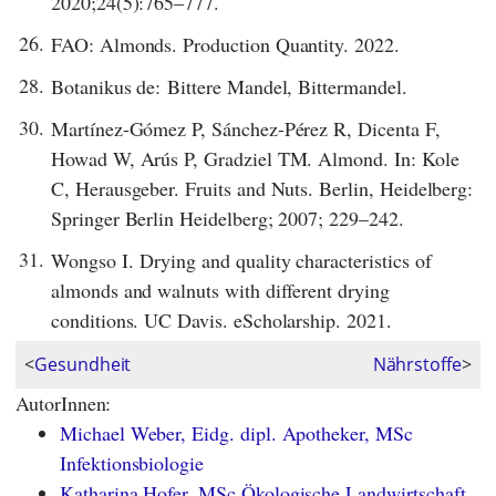
2020;24(5):765–777.
26.
FAO: Almonds. Production Quantity. 2022.
28.
Botanikus de: Bittere Mandel, Bittermandel.
30.
Martínez-Gómez P, Sánchez-Pérez R, Dicenta F,
Howad W, Arús P, Gradziel TM. Almond. In: Kole
C, Herausgeber. Fruits and Nuts. Berlin, Heidelberg:
Springer Berlin Heidelberg; 2007; 229–242.
31.
Wongso I. Drying and quality characteristics of
almonds and walnuts with different drying
conditions. UC Davis. eScholarship. 2021.
<
Gesundheit
Nährstoffe
>
AutorInnen:
Michael Weber, Eidg. dipl. Apotheker, MSc
Infektionsbiologie
Katharina Hofer, MSc Ökologische Landwirtschaft