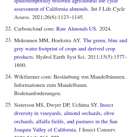
spatiotemporally resolved agricultural life cycle
assessment of California almonds.
Int J Life Cycle
Assess. 2021;26(6):1123–1145.
22.
Carboncloud com:
Raw Almonds US.
2024.
23.
Mekonnen MM, Hoekstra AY.
The green, blue and
grey water footprint of crops and derived crop
products.
Hydrol Earth Syst Sci. 2011;15(5):1577–
1600.
24.
Wikifarmer com: Bestäubung von Mandelbäumen.
Informationen zum Mandelbaum.
Bodenanforderungen.
25.
Sisterson MS, Dwyer DP, Uchima SY.
Insect
diversity in vineyards, almond orchards, olive
orchards, alfalfa fields, and pastures in the San
Joaquin Valley of California.
J Insect Conserv.