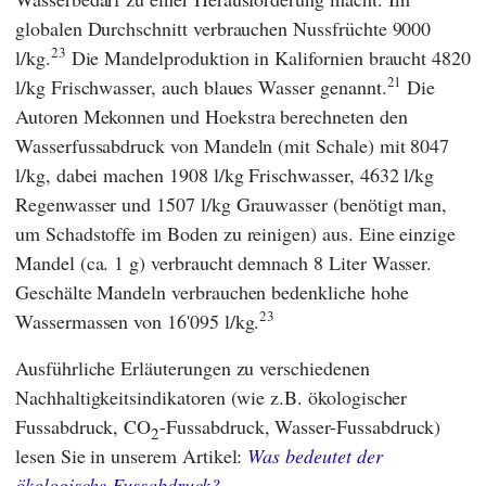
globalen Durchschnitt verbrauchen Nussfrüchte 9000
23
l/kg.
Die Mandelproduktion in Kalifornien braucht 4820
21
l/kg Frischwasser, auch blaues Wasser genannt.
Die
Autoren
Mekonnen
und
Hoekstra
berechneten den
Wasserfussabdruck von Mandeln (mit Schale) mit 8047
l/kg, dabei machen 1908 l/kg Frischwasser, 4632 l/kg
Regenwasser und 1507 l/kg Grauwasser (benötigt man,
um Schadstoffe im Boden zu reinigen) aus. Eine einzige
Mandel (ca. 1 g) verbraucht demnach 8 Liter Wasser.
Geschälte Mandeln verbrauchen bedenkliche hohe
23
Wassermassen von 16'095 l/kg.
Ausführliche Erläuterungen zu verschiedenen
Nachhaltigkeitsindikatoren (wie z.B. ökologischer
Fussabdruck, CO
-Fussabdruck, Wasser-Fussabdruck)
2
lesen Sie in unserem Artikel:
Was bedeutet der
ökologische Fussabdruck?