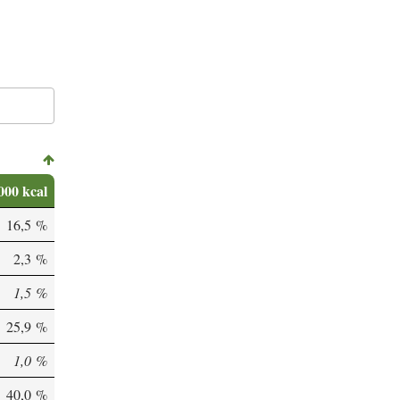
000 kcal
16,5 %
2,3 %
1,5 %
25,9 %
1,0 %
40,0 %