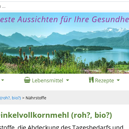
este Aussichten für Ihre Gesundhe
Lebensmittel
Rezepte
roh?, bio?)
Nährstoffe
inkelvollkornmehl (roh?, bio?)
stoffe, die Abdeckung des Tagesbedarfs und