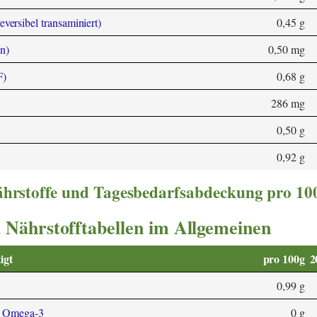
eversibel transaminiert)
0,45 g
n)
0,50 mg
F)
0,68 g
286 mg
0,50 g
0,92 g
nährstoffe und Tagesbedarfsabdeckung pro 10
 Nährstofftabellen im Allgemeinen
igt
pro 100g
2
0,99 g
3 Omega-3
0 g