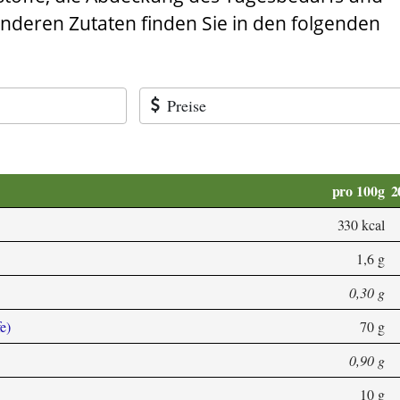
anderen Zutaten finden Sie in den folgenden
Preise
pro 100g
2
330 kcal
1,6 g
0,30 g
e)
70 g
0,90 g
10 g