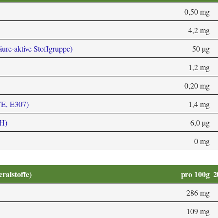
0,50 mg
4,2 mg
äure-aktive Stoffgruppe)
50 µg
1,2 mg
0,20 mg
TE, E307)
1,4 mg
 H)
6,0 µg
0 mg
alstoffe)
pro 100g
2
286 mg
109 mg