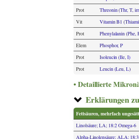
Prot
Threonin (Thr, T, irr
Vit
Vitamin B1 (Thiami
Prot
Phenylalanin (Phe, 
Elem
Phosphor, P
Prot
Isoleucin (Ile, I)
Prot
Leucin (Leu, L)
Detaillierte Mikro
Erklärungen zu
Fettsäuren, mehrfach ungesätt
Linolsäure; LA; 18:2 Omega-6
Alpha-Linolensäure; ALA; 18: