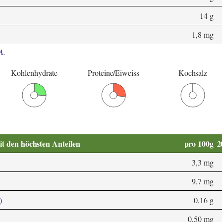
14 g
1,8 mg
A
.
Kohlenhydrate
Proteine/Eiweiss
Kochsalz
it den höchsten Anteilen
pro 100g
2
3,3 mg
9,7 mg
)
0,16 g
0,50 mg