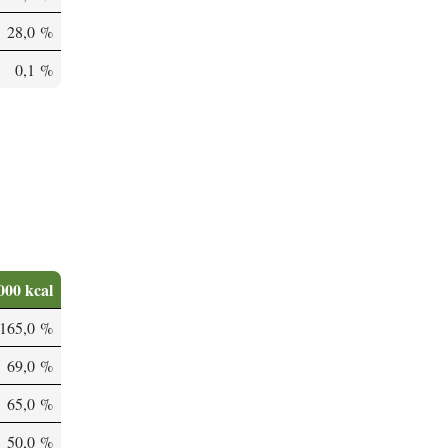
28,0 %
0,1 %
000 kcal
165,0 %
69,0 %
65,0 %
50,0 %