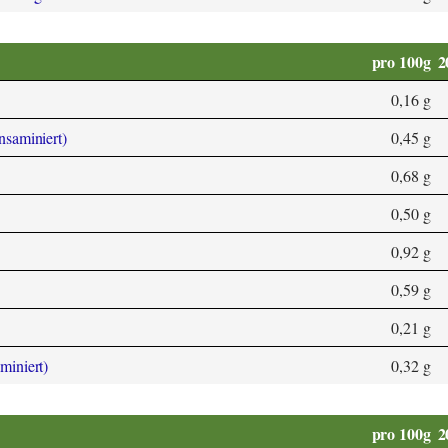
pro 100g
2
0,16 g
ansaminiert)
0,45 g
0,68 g
0,50 g
0,92 g
0,59 g
0,21 g
aminiert)
0,32 g
pro 100g
2