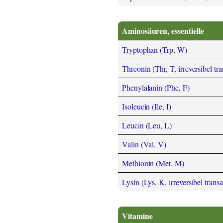
Aminosäuren, essentielle
Tryptophan (Trp, W)
Threonin (Thr, T, irreversibel tr
Phenylalanin (Phe, F)
Isoleucin (Ile, I)
Leucin (Leu, L)
Valin (Val, V)
Methionin (Met, M)
Lysin (Lys, K, irreversibel trans
Vitamine