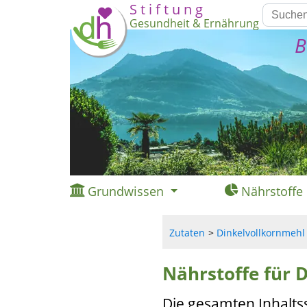
S t i f t u n g
Gesundheit & Ernährung
B
Grundwissen
Nährstoffe
Zutaten
Dinkelvollkornmehl (
Nährstoffe für D
Die gesamten Inhalts