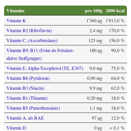
Vitamine
pro 100g
2000 kcal
Vitamin K
1'360 µg
1'813,0 %
Vitamin B2 (Riboflavin)
2,4 mg
170,0 %
Vitamin C, (Ascorbinsäure)
125 mg
156,0 %
Vitamin B9, B11 (Folat als Folsäure-
180 µg
90,0 %
aktive Stoffgruppe)
Vitamin E, Alpha-Tocopherol (TE, E307)
9,0 mg
75,0 %
Vitamin B6 (Pyridoxin)
0,90 mg
64,0 %
Vitamin B3 (Niacin)
9,9 mg
62,0 %
Vitamin B1 (Thiamin)
0,20 mg
18,0 %
Vitamin B5 (Pantothensäure)
1,1 mg
18,0 %
Vitamin A, als RAE
97 µg
12,0 %
Vitamin D
0 µg
< 0,1 %