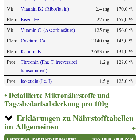
Vit
Vitamin B2 (Riboflavin)
2,4 mg
170,0 %
Elem
Eisen, Fe
22 mg
157,0 %
Vit
Vitamin C, (Ascorbinsäure)
125 mg
156,0 %
Elem
Calcium, Ca
1'140 mg
143,0 %
Elem
Kalium, K
2'683 mg
134,0 %
Prot
Threonin (Thr, T, irreversibel
1,2 g
128,0 %
transaminiert)
Prot
Isoleucin (Ile, I)
1,5 g
125,0 %
Detaillierte Mikronährstoffe und
Tagesbedarfsabdeckung pro 100g
Erklärungen zu Nährstofftabellen
im Allgemeinen
Fettsäuren, mehrfach ungesättigt
pro 100g
2000 kcal