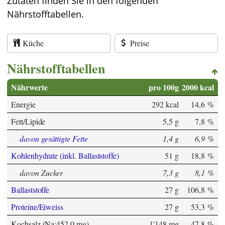
Zutaten finden Sie in den folgenden
Nährstofftabellen.
Küche
Preise
Nährstofftabellen
Nährwerte
pro 100g
2000 kcal
Energie
292 kcal
14,6 %
Fett/Lipide
5,5 g
7,8 %
davon gesättigte Fette
1,4 g
6,9 %
Kohlenhydrate (inkl. Ballaststoffe)
51 g
18,8 %
davon Zucker
7,3 g
8,1 %
Ballaststoffe
27 g
106,8 %
Proteine/Eiweiss
27 g
53,3 %
Kochsalz (Na:452,0 mg)
1'148 mg
47,8 %