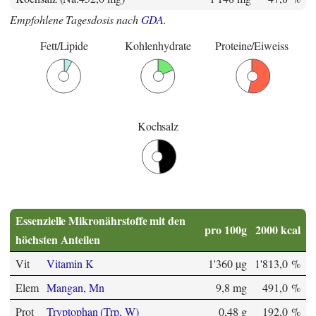
Empfohlene Tagesdosis nach
GDA
.
Fett/Lipide
Kohlenhydrate
Proteine/Eiweiss
Kochsalz
Essenzielle Mikronährstoffe mit den
pro 100g
2000 kcal
höchsten Anteilen
Vit
Vitamin K
1'360 µg
1'813,0 %
Elem
Mangan, Mn
9,8 mg
491,0 %
Prot
Tryptophan (Trp, W)
0,48 g
192,0 %