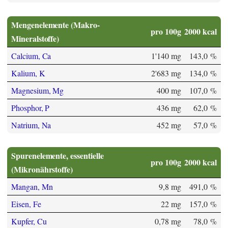
Mengenelemente (Makro-
pro 100g
2000 kcal
Mineralstoffe)
Calcium, Ca
1'140 mg
143,0 %
Kalium, K
2'683 mg
134,0 %
Magnesium, Mg
400 mg
107,0 %
Phosphor, P
436 mg
62,0 %
Natrium, Na
452 mg
57,0 %
Spurenelemente, essentielle
pro 100g
2000 kcal
(Mikronährstoffe)
Mangan, Mn
9,8 mg
491,0 %
Eisen, Fe
22 mg
157,0 %
Kupfer, Cu
0,78 mg
78,0 %