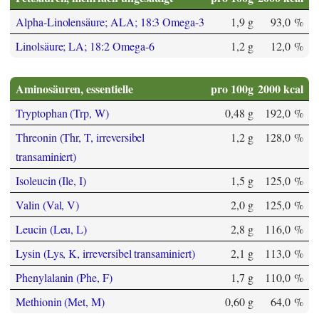
Alpha-Linolensäure; ALA; 18:3 Omega-3
1,9 g
93,0 %
Linolsäure; LA; 18:2 Omega-6
1,2 g
12,0 %
Aminosäuren, essentielle
pro 100g
2000 kcal
Tryptophan (Trp, W)
0,48 g
192,0 %
Threonin (Thr, T, irreversibel
1,2 g
128,0 %
transaminiert)
Isoleucin (Ile, I)
1,5 g
125,0 %
Valin (Val, V)
2,0 g
125,0 %
Leucin (Leu, L)
2,8 g
116,0 %
Lysin (Lys, K, irreversibel transaminiert)
2,1 g
113,0 %
Phenylalanin (Phe, F)
1,7 g
110,0 %
Methionin (Met, M)
0,60 g
64,0 %