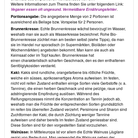
Weitere Informationen zum Thema finden Sie unter folgendem Link:
.
Veganer essen oft ungesund. Vermeidbare Ernährungsfehler
Portionsangabe:
Die angegebene Menge von 2 Portionen ist
ausreichend als Beilage bzw. Vorspeise für 2 Personen.
Brunnenkresse:
Echte Brunnenkresse wächst bevorzugt im Wasser,
weshalb man sie auch als Wasserkresse bezeichnet. Rohe Bio-
Brunnenkresse züchtet man am besten selbst (siehe Tipps), da man
sie im Handel nur sporadisch (in Supermärkten, Bioläden oder
Wochenmärkten) angeboten bekommt. Man kann sie auch als
Keimsaat oder im Topf kaufen. Brunnenkresse hat
einen charakteristisch scharfen Geschmack, den es den enthaltenen
Senfölglykosiden verdankt.
Kaki:
Kakis sind rundliche, orangefarbene bis rötliche Früchte,
welche ein süsses, aprikosenartiges Aroma aufweisen. Im festen,
nicht voll reifen Zustand enthalten einige Sorten viele Gerbstoffe (v. a.
Tannine), die einen herben Geschmack und eine pelzige, raue und
adstringierende Empfindung auslösen. Während des
Reifungsprozesses nimmt die Konzentration an Tannin jedoch ab,
weshalb man die Früchte der entsprechenden Sorten grundsätzlich
im reifen bis überreifen Zustand verzehrt. Persimone und Sharon sind
Zuchtformen der Kaki, die durch Züchtung weniger Tannine
aufweisen und daher bereits im festen Zustand geniessbar sind.
Diese Sorten sind für den vorgestellten Salat vorzuziehen.
Walnüsse:
In Mitteleuropa ist vor allem die Echte Walnuss (
Juglans
regia
) von Bedeutung. Man verwendet die Walnuss neben der