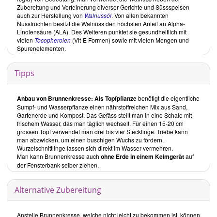
Zubereitung und Verfeinerung diverser Gerichte und Süssspeisen
auch zur Herstellung von
Walnussöl
. Von allen bekannten
Nussfrüchten besitzt die Walnuss den höchsten Anteil an Alpha-
Linolensäure (ALA). Des Weiteren punktet sie gesundheitlich mit
vielen
Tocopherolen
(Vit-E Formen) sowie mit vielen Mengen und
Spurenelementen.
Tipps
Anbau von Brunnenkresse:
Als Topfpflanze
benötigt die eigentliche
Sumpf- und Wasserpflanze einen nährstoffreichen Mix aus Sand,
Gartenerde und Kompost. Das Gefäss stellt man in eine Schale mit
frischem Wasser, das man täglich wechselt. Für einen 15-20 cm
grossen Topf verwendet man drei bis vier Stecklinge. Triebe kann
man abzwicken, um einen buschigen Wuchs zu fördern.
Wurzelschnittlinge lassen sich direkt im Wasser vermehren.
Man kann Brunnenkresse auch
ohne Erde in einem Keimgerät
auf
der Fensterbank selber ziehen.
Alternative Zubereitung
Anstelle Brunnenkresse, welche nicht leicht zu bekommen ist, können