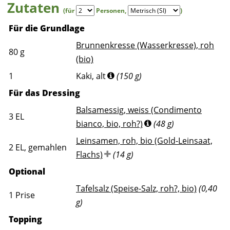
Zutaten
(für
Personen
,
)
Für die Grundlage
Brunnenkresse (Wasserkresse), roh
80
g
(bio)
1
Kaki, alt
(150 g)
Für das Dressing
Balsamessig, weiss (Condimento
3
EL
bianco, bio, roh?)
(48 g)
Leinsamen, roh, bio (Gold-Leinsaat,
2
EL, gemahlen
Flachs)
(14 g)
Optional
Tafelsalz (Speise-Salz, roh?, bio)
(0,40
1
Prise
g)
Topping