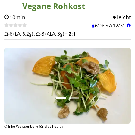
Vegane Rohkost
10min
leicht
61%
57
/
12
/
31
Ω-6 (LA, 6.2g)
:
Ω-3 (ALA, 3g)
=
2:1
© Inke Weissenborn für diet-health