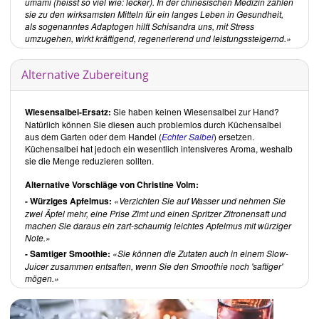
Rezepte, Rezepte …
umami (heisst so viel wie: lecker). In der chinesischen Medizin zählen
sie zu den wirksamsten Mitteln für ein langes Leben in Gesundheit,
als sogenanntes Adaptogen hilft Schisandra uns, mit Stress
Was Sie über Smoothies mit Wildpflanzen wissen wollen:
umzugehen, wirkt kräftigend, regenerierend und leistungssteigernd.
Hier zeigt
Christine Volm
verschiedene Zubereitungsvarianten von
Smoothies und erleichtert Neueinsteigern durch sorgfältige
Information den Eintritt in die rohvegane Smoothiewelt mit
Alternative Zubereitung
Wildpflanzen. Dieser Abschnitt ist in folgende Kapitel unterteilt:
Wilde Küchenkreationen
Wiesensalbei-Ersatz:
Sie haben keinen Wiesensalbei zur Hand?
Smoothies für alle
Natürlich können Sie diesen auch problemlos durch Küchensalbei
Wildpflanzen - wie und wozu?
aus dem Garten oder dem Handel (
Echter Salbei
) ersetzen.
Küchensalbei hat jedoch ein wesentlich intensiveres Aroma, weshalb
Smoothies zubereiten
sie die Menge reduzieren sollten.
Rezepte
Alternative Vorschläge von Christine Volm:
Die hier aufgeführten Smoothies entsprechen nicht alle dem
- Würziges Apfelmus:
Verzichten Sie auf Wasser und nehmen Sie
Smoothie im klassischen Sinne. Je nach Wassergehalt, Binde- und
zwei Äpfel mehr, eine Prise Zimt und einen Spritzer Zitronensaft und
Gelierfähigkeit der Zutaten haben die Smoothies von
Christine Volm
machen Sie daraus ein zart-schaumig leichtes Apfelmus mit würziger
eine unterschiedliche Konsistenz. Diese reicht von flüssig bis hin zu
Note.
cremig und ist entsprechend in folgende Kapitel unterteilt:
- Samtiger Smoothie:
Sie können die Zutaten auch in einem Slow-
Trinkt sich so weg … Getränke und gesunde Cocktails
Juicer zusammen entsaften, wenn Sie den Smoothie noch 'saftiger'
mögen.
Cremiges aus dem Glas … Frappé, Flip und mehr
Zum Weglöffeln und Schlecken … Eis, Creme, Pudding,
Kompott und Mousse