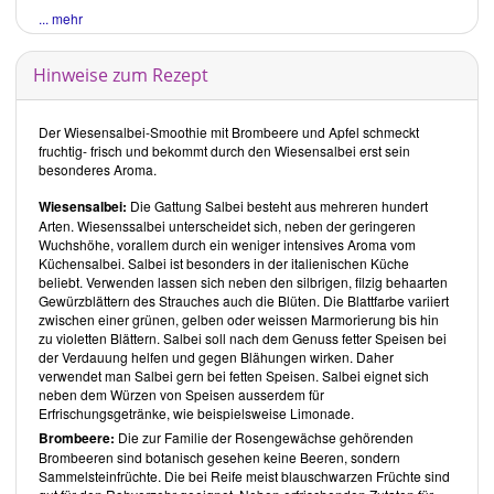
Smoothies mit wenigen und gängigen Zutaten geboten.
... mehr
Gesamteindruck
wild & roh
- Die besten Smoothies mit Wildpflanzen
von
Christine
Hinweise zum Rezept
Volm
enthält köstliche Smoothie-Rezepte, die neben dem
gesundheitlichen Vorteil auch optisch punkten. Durch die
informativen Hinweise zum Sammeln und Verwenden von
Der Wiesensalbei-Smoothie mit Brombeere und Apfel schmeckt
Wildpflanzen, gelingt es dem experimentierfreudigen Leser, neben
fruchtig- frisch und bekommt durch den Wiesensalbei erst sein
dem klassischen Smoothie auch Suppen, Saucen, Aufstriche, Dips,
besonderes Aroma.
Puddings oder Eis zu zaubern.
Die Rezepte sind mit zahlreichen wertvollen Zusatzinformationen zu
Wiesensalbei:
Die Gattung Salbei besteht aus mehreren hundert
Wirkungen von Wildpflanzen und Superfood versehen. Die
Arten. Wiesenssalbei unterscheidet sich, neben der geringeren
anschaulichen Abbildungen zu jeder einzelnen Smoothie-Kreation
Wuchshöhe, vorallem durch ein weniger intensives Aroma vom
verdeutlichen, wie vielseitig Wildpflanzen in Smoothies einsetzbar
Küchensalbei. Salbei ist besonders in der italienischen Küche
sind.
beliebt. Verwenden lassen sich neben den silbrigen, filzig behaarten
Warnsymbole machen auf Wildpflanzen aufmerksam, die in
Gewürzblättern des Strauches auch die Blüten. Die Blattfarbe variiert
grösseren Mengen bedenklich sind, oder wo Verwechslungsgefahr
zwischen einer grünen, gelben oder weissen Marmorierung bis hin
mit giftigen Pflanzen besteht.
zu violetten Blättern. Salbei soll nach dem Genuss fetter Speisen bei
Zubereitungsalternativen geben Hilfestellungen, falls Sie eine Zutat
der Verdauung helfen und gegen Blähungen wirken. Daher
nicht finden können. Des Weiteren erfahren Sie von
Christine Volm
verwendet man Salbei gern bei fetten Speisen. Salbei eignet sich
wie man durch kleine Abwandlungen beispielswiese aus einem
neben dem Würzen von Speisen ausserdem für
Smoothie ein cremiges Eis kreieren kann. Gerade bei langen
Erfrischungsgetränke, wie beispielsweise Limonade.
Einweich- oder Wartezeiten wäre jedoch eine zusätzliche Angabe der
Brombeere:
Die zur Familie der Rosengewächse gehörenden
Zubereitungsdauer für die Planung in der Küche hilfreich.
Brombeeren sind botanisch gesehen keine Beeren, sondern
Mit
wild & roh
- Die besten Smoothies mit Wildpflanzen
von
Christine
Sammelsteinfrüchte. Die bei Reife meist blauschwarzen Früchte sind
Volm
erhält der Lesende nicht nur 45 rohe Smoothie-Rezepte, die