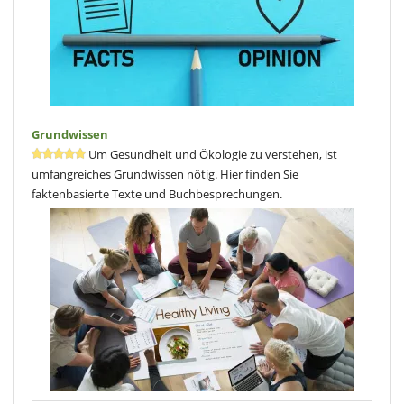
Gerade durch die Verwendung der Wildpflanzen bieten sich ganz
neuartige Möglichkeiten für die Smoothie-Zubereitung sowie dessen,
was auf Basis eines Smoothies zum Dippen, Weglöffeln und
Streichen herstellbar ist.
Buchbesprechung von Luise Völlm
Grundwissen
Um Gesundheit und Ökologie zu verstehen, ist
umfangreiches Grundwissen nötig. Hier finden Sie
faktenbasierte Texte und Buchbesprechungen.