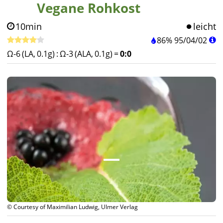
Vegane Rohkost
10min
leicht
86%
95
/
04
/
02
Ω-6 (LA, 0.1g)
:
Ω-3 (ALA, 0.1g)
=
0:0
© Courtesy of Maximilian Ludwig, Ulmer Verlag