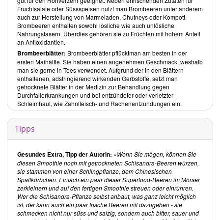
gut für den Rohverzehr geeignet. Neben erfrischenden Zutaten für
zum sofortigen Ausprobieren anregen, sondern er lernt auch ganz
Fruchtsalate oder Süssspeisen nutzt man Brombeeren unter anderem
nebenbei, wie er gängige und wilde Zutaten selbstständig und kreativ
auch zur Herstellung von Marmeladen, Chutneys oder Kompott.
zu einem saisonalen Smoothie mit gesundheitlichem Mehrwert
Brombeeren enthalten sowohl lösliche wie auch unlösliche
kombinieren kann.
Nahrungsfasern. Überdies gehören sie zu Früchten mit hohem Anteil
Dieses Buch von
Christine Volm
ist ebenso, wie die von ihr
an Antioxidantien.
erschienenen Bücher
Rohköstliches - gesund durchs Leben mit
veganer Rohkost und Wildpflanzen
Brombeerblä
tter:
Brombeerblätter pflücktman am besten in der
(Neuauflage des Titels
Rohköstliches - gesund durchs Leben mit Rohkost und Wildpflanzen
)
ersten Maihälfte. Sie haben einen angenehmen Geschmack, weshalb
und
Meine liebsten Wildpflanzen – rohköstlich
, beim
Ulmer Verlag
man sie gerne in Tees verwendet. Aufgrund der in den Blättern
oder bei
Amazon
erhältlich.
enthaltenen, adstringierend wirkenden Gerbstoffe, setzt man
getrocknete Blätter in der Medizin zur Behandlung gegen
Über die Autorin
Durchfallerkrankungen und bei entzündeter oder verletzter
Christine Volm
Schleimhaut, wie Zahnfleisch- und Rachenentzündungen ein.
, Gartenbauwissenschaftlerin und Wildkräuterexpertin,
ist selbst langjährige Rohköstlerin. Neben Roh-Potlucks bietet sie
auch rohköstliche Wildkräuterführungen an, hält Vorträge und gibt
Tipps
Seminare. Im
SWR-Nachmittags-Programm
sowie im
SWR-Radio
liefert
Christine Volm
regelmässig ausgefallene Pflanzen-Tipps.
Inhalt des Buches
Gesundes Extra, Tipp der Autorin:
Wenn Sie mögen, können Sie
Im vorderen und hinteren Innencover stellt die Autorin, neben den
diesen Smoothie noch mit getrockneten Schisandra-Beeren würzen,
jahreszeitlich gegliederten Rezepten, ihr
erstes und bis heute
sie stammen von einer Schlingpflanze, dem Chinesischen
wichtigstes Smoothie-Rezept
vor, den
Iron Banana mit jungen
Spaltkörbchen. Einfach ein paar dieser Superfood-Beeren im Mörser
Brennnesseln
.
zerkleinern und auf den fertigen Smoothie streuen oder einrühren.
Wer die Schisandra-Pflanze selbst anbaut, was ganz leicht möglich
Das Buch ist in zwei Abschnitte gegliedert:
ist, der kann auch ein paar frische Beeren mit dazugeben - sie
Was Sie über Smoothies mit Wildpflanzen wissen wollen
schmecken nicht nur süss und salzig, sondern auch bitter, sauer und