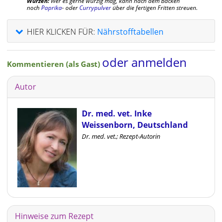
Würzen:
Wer es gerne würzig mag, kann nach dem Backen
noch
Paprika
- oder
Currypulver
über die fertigen Fritten streuen.
HIER KLICKEN FÜR:
Nährstofftabellen
oder anmelden
Kommentieren (als Gast)
Autor
Dr. med. vet. Inke
Weissenborn, Deutschland
Dr. med. vet.; Rezept-Autorin
Hinweise zum Rezept