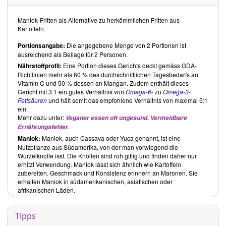
Maniok-Fritten als Alternative zu herkömmlichen Fritten aus
Kartoffeln.
Portionsangabe:
Die angegebene Menge von 2 Portionen ist
ausreichend als Beilage für 2 Personen.
Nährstoffprofil:
Eine Portion dieses Gerichts deckt gemäss GDA-
Richtlinien mehr als 60 % des durchschnittlichen Tagesbedarfs an
Vitamin C und 50 % dessen an Mangan. Zudem enthält dieses
Gericht mit 3:1 ein gutes Verhältnis von
Omega-6-
zu
Omega-3-
Fettsäuren
und hält somit das empfohlene Verhältnis von maximal 5:1
ein.
Mehr dazu unter:
Veganer essen oft ungesund. Vermeidbare
.
Ernährungsfehler
Maniok:
Maniok, auch Cassava oder Yuca genannt, ist eine
Nutzpflanze aus Südamerika, von der man vorwiegend die
Wurzelknolle isst. Die Knollen sind roh giftig und finden daher nur
erhitzt Verwendung. Maniok lässt sich ähnlich wie Kartoffeln
zubereiten. Geschmack und Konsistenz erinnern an Maronen. Sie
erhalten Maniok in südamerikanischen, asiatischen oder
afrikanischen Läden.
Tipps