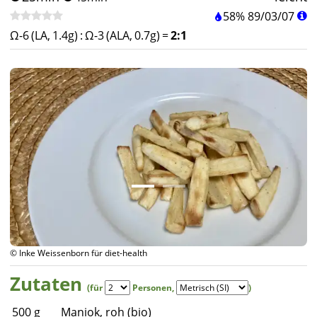
58%
89
/
03
/
07
Ω-6 (LA, 1.4g)
:
Ω-3 (ALA, 0.7g)
=
2:1
© Inke Weissenborn für diet-health
Zutaten
(für
Personen
,
)
500
g
Maniok, roh (bio)