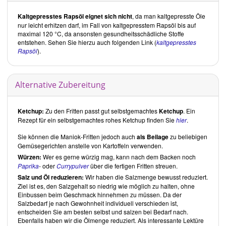
Kaltgepresstes Rapsöl
eignet sich
nicht
, da man kaltgepresste Öle
nur leicht erhitzen darf, im Fall von kaltgepresstem Rapsöl bis auf
maximal 120 °C, da ansonsten gesundheitsschädliche Stoffe
entstehen. Sehen Sie hierzu auch folgenden Link (
kaltgepresstes
Rapsöl
).
Alternative Zubereitung
Ketchup:
Zu den Fritten passt gut selbstgemachtes
Ketchup
. Ein
Rezept für ein selbstgemachtes rohes Ketchup finden Sie
hier
.
Sie können die Maniok-Fritten jedoch auch
als
Beilage
zu beliebigen
Gemüsegerichten anstelle von Kartoffeln verwenden.
Würzen:
Wer es gerne würzig mag, kann nach dem Backen noch
Paprika
- oder
Currypulver
über die fertigen Fritten streuen.
Salz und Öl reduzieren
:
Wir haben die Salzmenge bewusst reduziert.
Ziel ist es, den Salzgehalt so niedrig wie möglich zu halten, ohne
Einbussen beim Geschmack hinnehmen zu müssen. Da der
Salzbedarf je nach Gewohnheit individuell verschieden ist,
entscheiden Sie am besten selbst und salzen bei Bedarf nach.
Ebenfalls haben wir die Ölmenge reduziert. Als interessante Lektüre