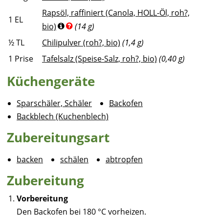
Rapsöl, raffiniert (Canola, HOLL-Öl, roh?,
1
EL
bio)
(14 g)
½
TL
Chilipulver (roh?, bio)
(1,4 g)
1
Prise
Tafelsalz (Speise-Salz, roh?, bio)
(0,40 g)
Küchengeräte
Sparschäler, Schäler
Backofen
Backblech (Kuchenblech)
Zubereitungsart
backen
schälen
abtropfen
Zubereitung
Vorbereitung
Den Backofen bei 180 °C vorheizen.