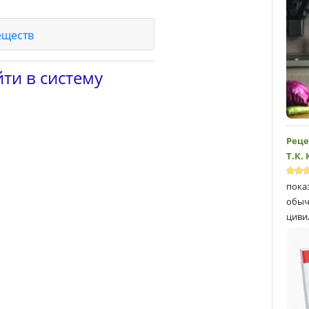
еществ
ти в систему
Реце
Т.К.
пока
обыч
циви