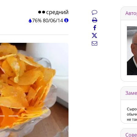
средний
Авто
76%
80
/
06
/
14
Заме
Сырое
обычн
не та
Сове