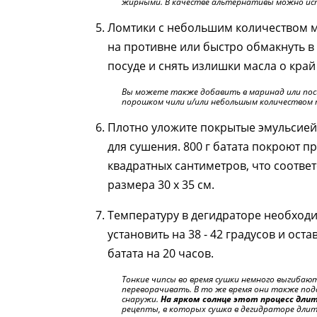
жирными. В качестве альтернативы можно исп
Ломтики с небольшим количеством м
на противне или быстро обмакнуть в
посуде и снять излишки масла о край
Вы можете также добавить в маринад или по
порошком чили и/или небольшым количеством 
Плотно уложите покрытые эмульсией
для сушения. 800 г батата покроют п
квадратных сантиметров, что соответ
размера 30 x 35 см.
Температуру в дегидраторе необход
установить на 38 - 42 градусов и ост
батата на 20 часов.
Тонкие чипсы во время сушки немного выгибают
переворачивать. В то же время они также по
снаружи.
На ярком солнце этот процесс длитс
рецепты, в которых сушка в дегидраторе длитс