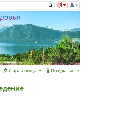
оровья
Сырая пища
Похудание
едение