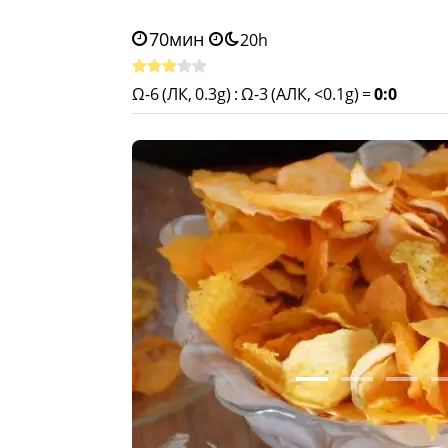
70мин
20h
Ω-6 (ЛК, 0.3g)
:
Ω-3 (АЛК, <0.1g)
=
0:0