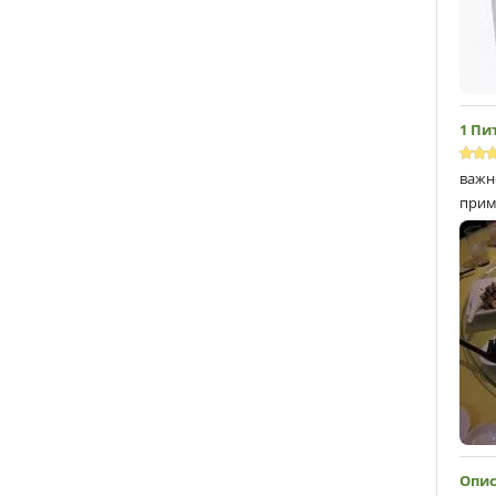
1 Пи
важн
прим
Опис