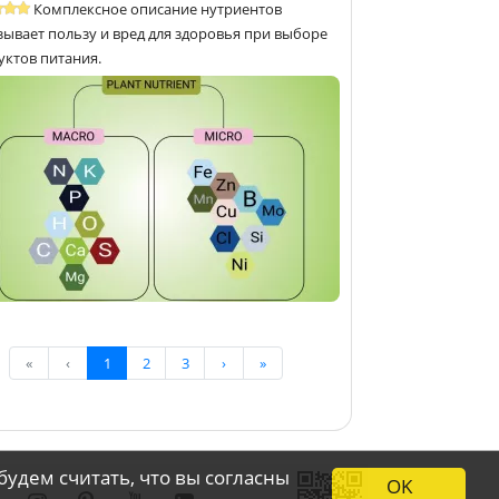
Комплексное описание нутриентов
зывает пользу и вред для здоровья при выборе
уктов питания.
«
‹
1
2
3
›
»
будем считать, что вы согласны
OK