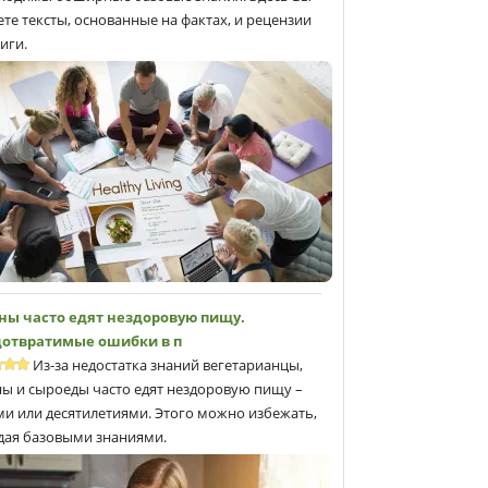
ете тексты, основанные на фактах, и рецензии
иги.
ны часто едят нездоровую пищу.
отвратимые ошибки в п
Из-за недостатка знаний вегетарианцы,
ны и сыроеды часто едят нездоровую пищу –
ми или десятилетиями. Этого можно избежать,
дая базовыми знаниями.