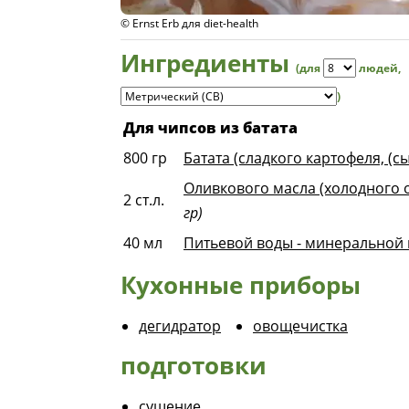
© Ernst Erb для diet-health
Ингредиенты
(для
людей
,
)
Для чипсов из батата
800
гр
Батата (сладкого картофеля, (с
Оливкового масла (холодного о
2
ст.л.
гр)
40
мл
Питьевой воды - минеральной 
Кухонные приборы
дегидратор
овощечистка
подготовки
сушение