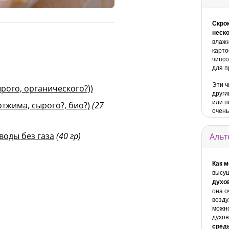
© Ernst Erb для diet-health
Скрок
неск
влажн
карто
чипсо
для п
Эти ч
ырого, органического?))
други
или п
тжима, сырого?, био?)
(27
очень
воды без газа
(40 гр)
Альт
Как 
высуш
духо
она о
возду
можно
духо
сред