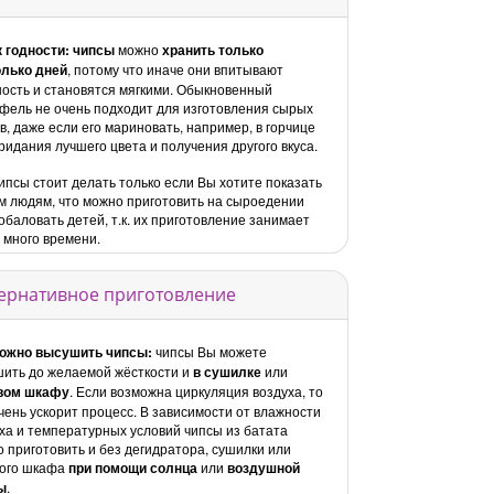
© Ernst Erb для d
 годности: чипсы
можно
хранить только
олько дней
, потому что иначе они впитывают
ость и становятся мягкими. Обыкновенный
фель не очень подходит для изготовления сырых
в, даже если его мариновать, например, в горчице
ридания лучшего цвета и получения другого вкуса.
ипсы стоит делать только если Вы хотите показать
м людям, что можно приготовить на сыроедении
обаловать детей, т.к. их приготовление занимает
 много времени.
ернативное приготовление
можно высушить чипсы:
чипсы Вы можете
ить до желаемой жёсткости и
в сушилке
или
вом шкафу
. Если возможна циркуляция воздуха, то
чень ускорит процесс. В зависимости от влажности
ха и температурных условий чипсы из батата
 приготовить и без дегидратора, сушилки или
вого шкафа
при помощи солнца
или
воздушной
ы
.