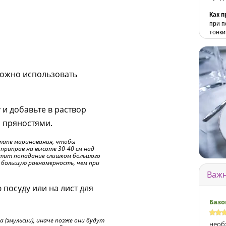
Как п
при п
тонки
можно использовать
 и добавьте в раствор
 пряностями.
этапе маринования, чтобы
приправ на высоте 30-40 см над
атит попадание слишком большого
т большую равномерность, чем при
Важн
посуду или на лист для
Базо
(эмульсии), иначе позже они будут
необ