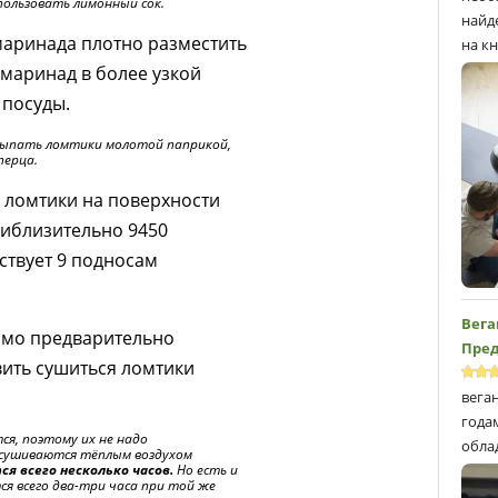
ользовать лимонный сок.
найд
аринада плотно разместить
на кн
 маринад в более узкой
 посуды.
сыпать ломтики молотой паприкой,
перца.
 ломтики на поверхности
риблизительно 9450
ствует 9 подносам
Вега
имо предварительно
Пред
авить сушиться ломтики
вега
года
ся, поэтому их не надо
обла
дсушиваются тёплым воздухом
я всего несколько часов.
Но есть и
я всего два-три часа при той же