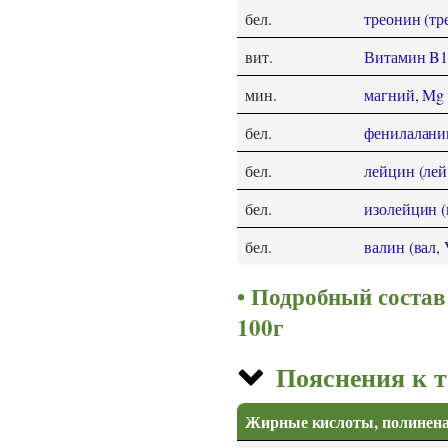
бел.
треонин (тре
вит.
Витамин B1
мин.
магний, Mg
бел.
фенилаланин
бел.
лейцин (лей,
бел.
изолейцин (ил
бел.
валин (вал, 
Подробный состав 
100г
Пояснения к 
Жирные кислоты, полине