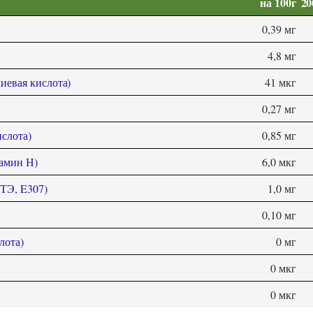
на 100г
20
0,39 мг
4,8 мг
иевая кислота)
41 мкг
0,27 мг
слота)
0,85 мг
тамин Н)
6,0 мкг
(ТЭ, E307)
1,0 мг
0,10 мг
лота)
0 мг
0 мкг
0 мкг