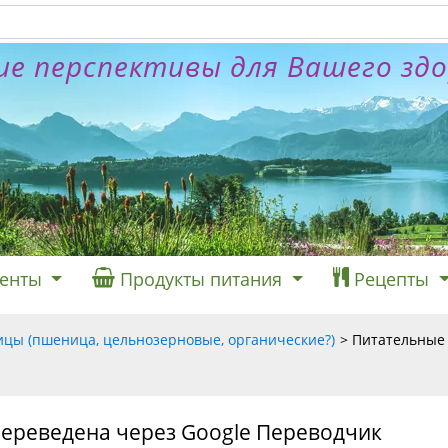
е перспективы для Вашего зд
енты
Продукты питания
Рецепты
цы (пшеница, цельнозерновые, органические?)
Питательные
переведена через Google Переводчик