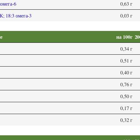
 омега-6
0,63 г
; 18:3 омега-3
0,03 г
е
на 100г
20
0,34 г
0,51 г
0,40 г
0,76 г
0,50 г
0,17 г
0,32 г