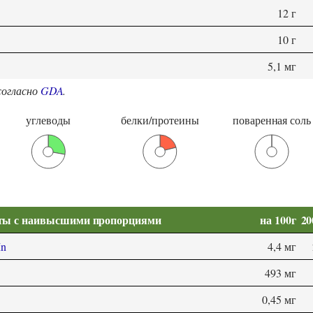
12 г
10 г
5,1 мг
согласно
GDA
.
углеводы
белки/протеины
поваренная соль
ты с наивысшими пропорциями
на 100г
20
Mn
4,4 мг
493 мг
0,45 мг