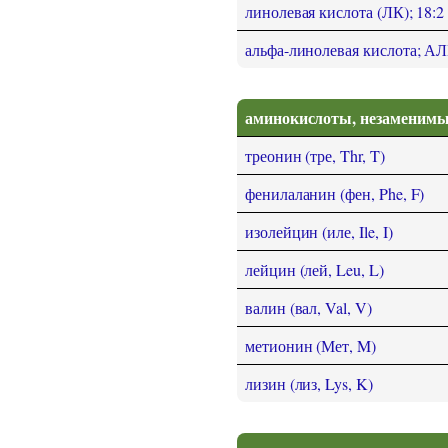
линолевая кислота (ЛК); 18:2
альфа-линолевая кислота; АЛК
аминокислоты, незаменимы
треонин (тре, Thr, T)
фенилаланин (фен, Phe, F)
изолейцин (иле, Ile, I)
лейцин (лей, Leu, L)
валин (вал, Val, V)
метионин (Мет, M)
лизин (лиз, Lys, K)