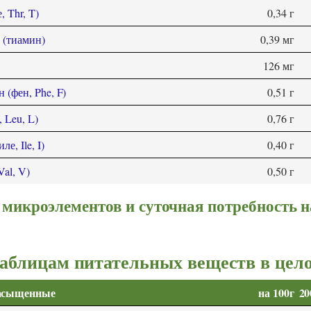
, Thr, T)
0,34 г
 (тиамин)
0,39 мг
126 мг
 (фен, Phe, F)
0,51 г
 Leu, L)
0,76 г
е, Ile, I)
0,40 г
Val, V)
0,50 г
микроэлементов и суточная потребность н
таблицам питательных веществ в цел
насыщенные
на 100г
20