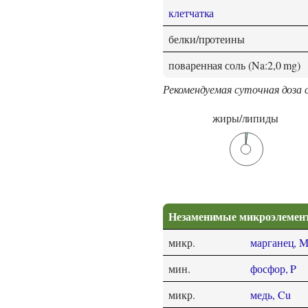
клетчатка
белки/протеины
поваренная соль (Na:2,0 mg)
Рекомендуемая суточная доза 
жиры/липиды
Незаменимые микроэлемен
микр.
марганец, 
мин.
фосфор, P
микр.
медь, Cu