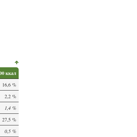
00 ккал
16,6 %
2,2 %
1,4 %
27,5 %
0,5 %