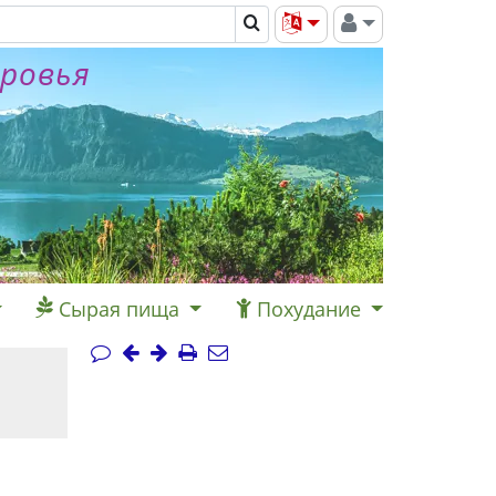
оровья
Сырая пища
Похудание