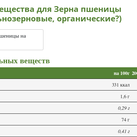
ещества для Зерна пшеницы
ьнозерновые, органические?)
пшеницы на
ьных веществ
на 100г
20
331 ккал
1,6 г
0,29 г
74 г
0,41 г