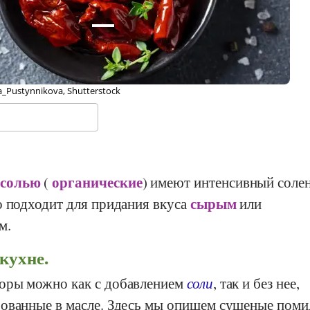
_Pustynnikova, Shutterstock
 солью
органические
(
) имеют интенсивный соле
сырым
о подходит для придания вкуса
или
м.
кухне.
оры можно как с добавлением
соли
, так и без нее,
ованные в масле. Здесь мы опишем сушеные поми