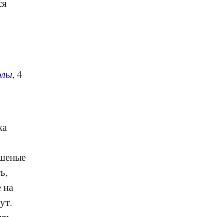
ся
олы
, 4
ка
ушеные
ь,
 на
ут.
ять