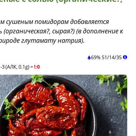
тим сушеным помидорам добавляется
(органическая?, сырая?) (в дополнение к
рироде глутамату натрия).
69%
51
/
14
/
35
-3 (АЛК, 0.1g)
=
!:0