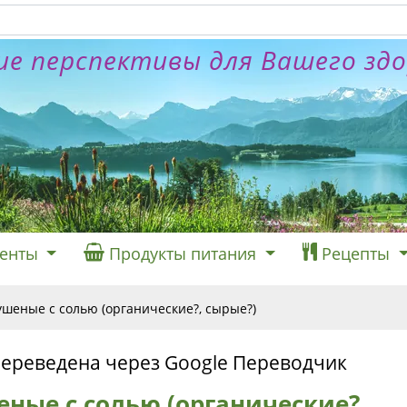
е перспективы для Вашего зд
енты
Продукты питания
Рецепты
шеные с солью (органические?, сырые?)
переведена через Google Переводчик
ные с солью (органические?,