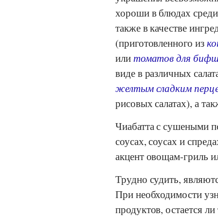
хороши в блюдах средиз
также в качестве ингре
(приготовленного из
ко
или
томатов для бифш
виде в различных салат
желтым сладким перц
рисовых салатах), а так
Чиабатта с сушеными по
соусах, соусах и спре
акцент овощам-гриль и
Трудно судить, являют
При необходимости узн
продуктов, остается ли