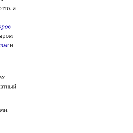
тто, а
оров
сыром
том
и
ах,
матный
ми.