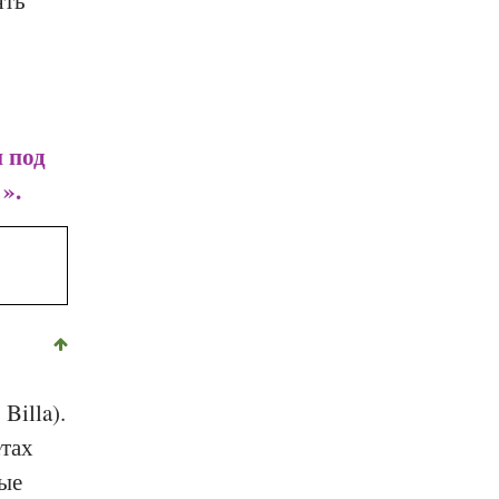
 под
».
,
Billa
).
тах
ные