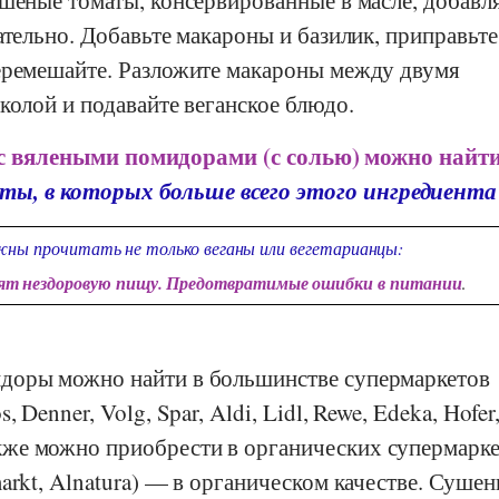
ательно. Добавьте макароны и базилик, приправьте
еремешайте. Разложите макароны между двумя
колой и подавайте веганское блюдо.
с вялеными помидорами (с солью) можно найти
ты, в которых больше всего этого ингредиента
ны прочитать не только веганы или вегетарианцы:
дят нездоровую пищу. Предотвратимые ошибки в питании
.
доры можно найти в большинстве супермаркетов
s
,
Denner
,
Volg
,
Spar
,
Aldi
,
Lidl
,
Rewe
,
Edeka
,
Hofer
же можно приобрести в органических супермарке
arkt
,
Alnatura
) — в органическом качестве. Суше