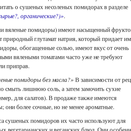
итать о сушеных несоленых помидорах в разделе
ырые?, органические?)»
.
и вяленые помидоры) имеют насыщенный фрукто
т природный глутамат натрия, который придает им
доры, обогащенные солью, имеют вкус от очень
еными вялеными томатами часто уже не требуют
ли приправ.
шеные помидоры без масла?
В зависимости от рец
о смыть лишнюю соль, а затем замочить сухие
мер, для салатов). В продаже также имеются
 они более сочные, но не менее ароматные.
са сушеных помидоров их часто используют для
х вегетарианских и веганских блюд. Они особен