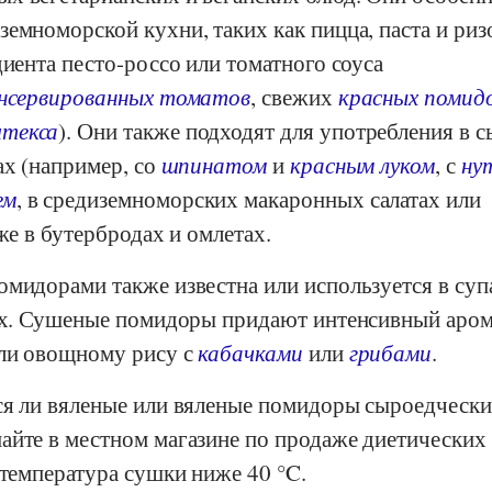
емноморской кухни, таких как пицца, паста и ризо
диента песто-россо или томатного соуса
нсервированных томатов
, свежих
красных помид
текса
). Они также подходят для употребления в 
ах (например, со
шпинатом
и
красным луком
, с
ну
ем
, в средиземноморских макаронных салатах или
же в бутербродах и омлетах.
мидорами также известна или используется в суп
дах. Сушеные помидоры придают интенсивный аро
ли овощному рису с
кабачками
или
грибами
.
ся ли вяленые или вяленые помидоры сыроедчески
айте в местном магазине по продаже диетических
 температура сушки ниже 40 °C.