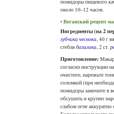
помидоры пищевого кач
около 10–12 часов.
Веганский рецепт ма
Ингредиенты (на 2 пе
зубчика чеснока
, 40 г 
стебля
базилика
, 2 ст.
р
Приготовление:
Макаро
согласно инструкции на
очистите, нарежьте то
соломкой (при необход
помидоры замочите в в
обсушить и крупно наре
слабом огне аккуратно
Если вы используете с