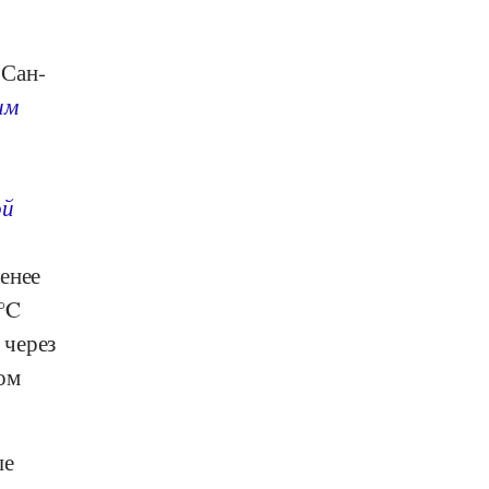
 Сан-
им
ой
енее
°C
 через
ом
ые