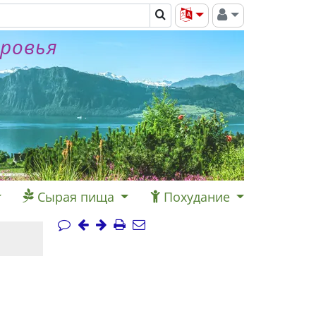
оровья
Сырая пища
Похудание