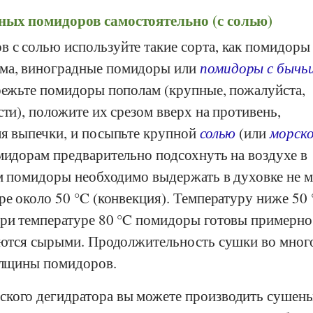
ных помидоров самостоятельно (с солью)
 с солью используйте такие сорта, как помидоры
ма, виноградные помидоры или
помидоры с бычь
зрежьте помидоры пополам (крупные, пожалуйста,
сти), положите их срезом вверх на противень,
ля выпечки, и посыпьте крупной
солью
(или
морск
омидорам предварительно подсохнуть на воздухе в
ем помидоры необходимо выдержать в духовке не м
ре около 50 °C (конвекция). Температуру ниже 50 
При температуре 80 °C помидоры готовы примерно
ляются сырыми. Продолжительность сушки во мног
толщины помидоров.
кого дегидратора вы можете производить сушен