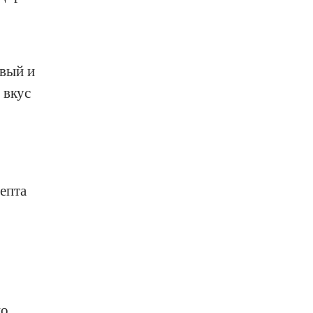
вый и
 вкус
епта
но