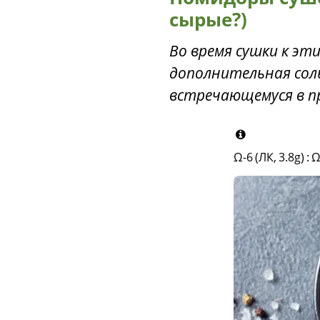
сырые?)
Во время сушки к э
дополнительная соль 
встречающемуся в п
Ω-6 (ЛК, 3.8g)
:
Ω