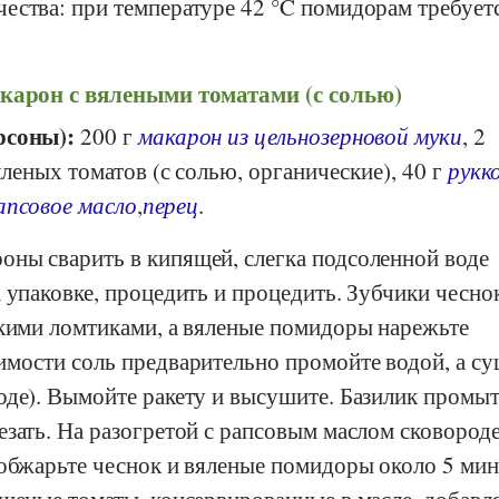
ества: при температуре 42 °C помидорам требует
карон с вялеными томатами (с солью)
рсоны):
200 г
макарон из цельнозерновой муки
, 2
вяленых томатов (с солью, органические), 40 г
рукк
апсовое масло
,
перец
.
ны сварить в кипящей, слегка подсоленной воде
 упаковке, процедить и процедить. Зубчики чесно
нкими ломтиками, а вяленые помидоры нарежьте
имости соль предварительно промойте водой, а с
оде). Вымойте ракету и высушите. Базилик промыт
зать. На разогретой с рапсовым маслом сковороде
 обжарьте чеснок и вяленые помидоры около 5 мин
ушеные томаты, консервированные в масле, добавл