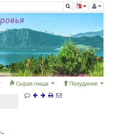
оровья
Сырая пища
Похудание
-