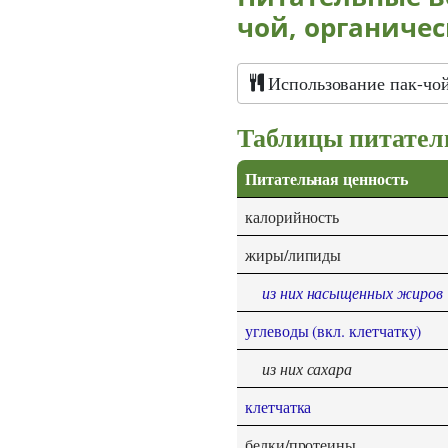
чой, органичес
Использование пак-чой
Таблицы питател
Питательная ценность
калорийность
жиры/липиды
из них насыщенных жиров
углеводы (вкл. клетчатку)
из них сахара
клетчатка
белки/протеины