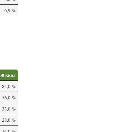
6,9 %
00 ккал
84,0 %
56,0 %
33,0 %
28,0 %
14,0 %