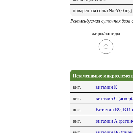
поваренная соль (Na:65,0 mg)
Рекомендуемая суточная доза 
жиры/липиды
Незаменимые микроэлемен
вит.
витамин К
вит.
витамин С (аскорб
вит.
Витамин В9, В11 
вит.
витамин А (ретин
вит.
витамин В6 (пири