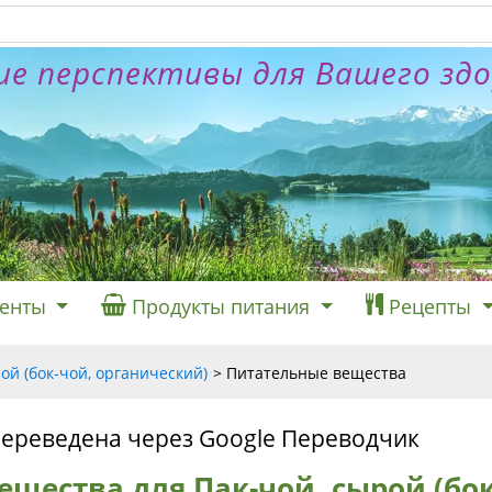
е перспективы для Вашего зд
енты
Продукты питания
Рецепты
ой (бок-чой, органический)
Питательные вещества
переведена через Google Переводчик
щества для Пак-чой, сырой (бок