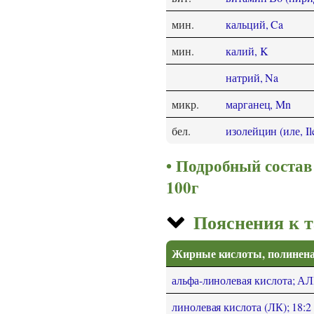
мин.
кальций, Ca
мин.
калий, K
натрий, Na
микр.
марганец, Mn
бел.
изолейцин (иле, Ile
Подробный состав 
100г
Пояснения к 
Жирные кислоты, полине
альфа-линолевая кислота; АЛК
линолевая кислота (ЛК); 18:2