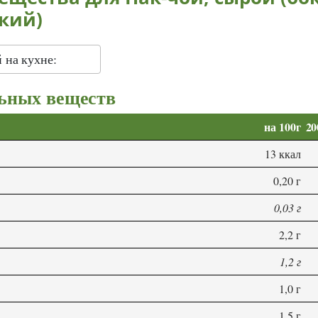
кий)
 на кухне:
ьных веществ
на 100г
20
13 ккал
0,20 г
0,03 г
2,2 г
1,2 г
1,0 г
1,5 г