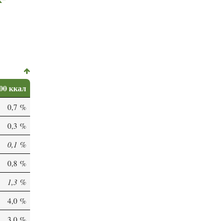
00 ккал
0,7 %
0,3 %
0,1 %
0,8 %
1,3 %
4,0 %
3,0 %