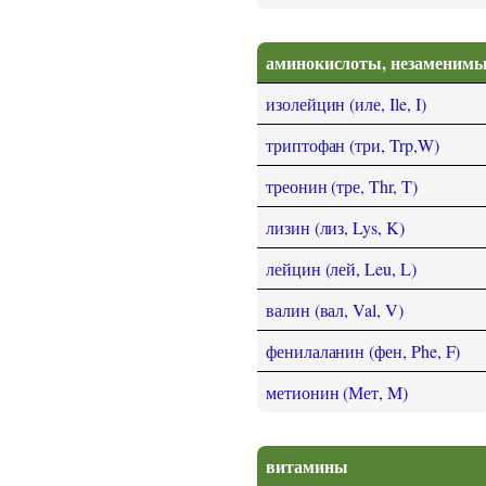
аминокислоты, незаменимы
изолейцин (иле, Ile, I)
триптофан (три, Trp,W)
треонин (тре, Thr, T)
лизин (лиз, Lys, K)
лейцин (лей, Leu, L)
валин (вал, Val, V)
фенилаланин (фен, Phe, F)
метионин (Мет, M)
витамины