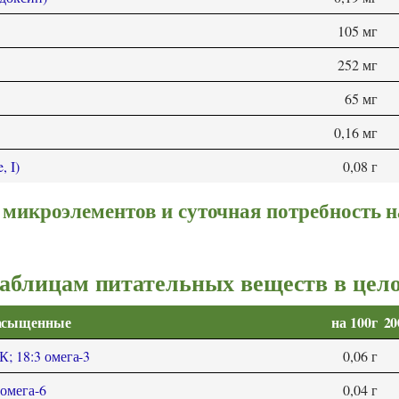
105 мг
252 мг
65 мг
0,16 мг
, I)
0,08 г
микроэлементов и суточная потребность н
таблицам питательных веществ в цел
насыщенные
на 100г
20
; 18:3 омега-3
0,06 г
 омега-6
0,04 г