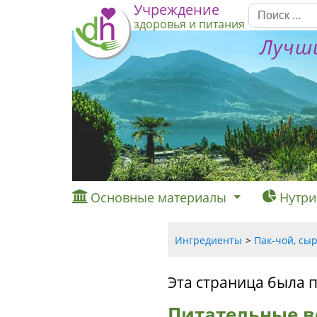
Учреждение
здоровья и питания
Лучши
Основные материалы
Нутри
Ингредиенты
Пак-чой, сыр
Эта страница была 
Питательные ве