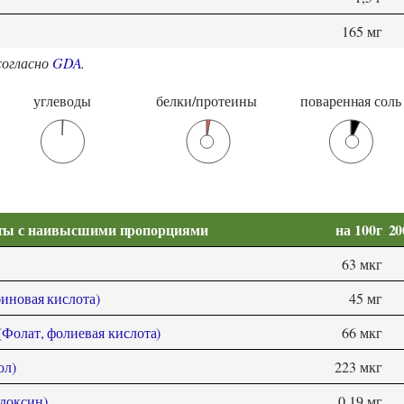
165 мг
согласно
GDA
.
углеводы
белки/протеины
поваренная соль
ты с наивысшими пропорциями
на 100г
20
63 мкг
иновая кислота)
45 мг
(Фолат, фолиевая кислота)
66 мкг
ол)
223 мкг
доксин)
0,19 мг