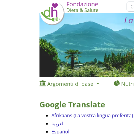
Fondazione
Dieta & Salute
La
Argomenti di base
Nutri
Google Translate
Afrikaans (La vostra lingua preferita)
العربية
Español