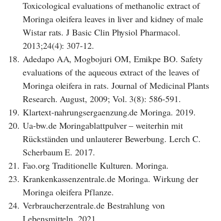
Toxicological evaluations of methanolic extract of
Moringa oleifera leaves in liver and kidney of male
Wistar rats. J Basic Clin Physiol Pharmacol.
2013;24(4): 307-12.
18.
Adedapo AA, Mogbojuri OM, Emikpe BO. Safety
evaluations of the aqueous extract of the leaves of
Moringa oleifera in rats. Journal of Medicinal Plants
Research. August, 2009; Vol. 3(8): 586-591.
19.
Klartext-nahrungsergaenzung.de Moringa. 2019.
20.
Ua-bw.de Moringablattpulver – weiterhin mit
Rückständen und unlauterer Bewerbung. Lerch C.
Scherbaum E. 2017.
21.
Fao.org Traditionelle Kulturen. Moringa.
23.
Krankenkassenzentrale.de Moringa. Wirkung der
Moringa oleifera Pflanze.
24.
Verbraucherzentrale.de Bestrahlung von
Lebensmitteln. 2021.