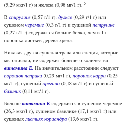
5
(5,29 мкг/1 г) и железа (0,98 мг/1 г).
В
спирулине
(0,57 г/1 г),
дульсе
(0,29 г/1 г) или
сушеном
черемше
(0,3 г/1 г) и сушеной
петрушке
(0,27 г/1 г) содержится больше белка, чем в 1 г
порошка листьев дерева хрена.
Никакая другая сушеная трава или специя, которые
мы описали, не содержит большего количества
витамина Е.
На значительном расстоянии следуют
порошок паприки
(0,29 мг/1 г),
порошок карри
(0,25
мг/1 г), сушеный
орегано
(0,18 мг/1 г) и сушеный
базилик
(0,11 мг/1 г).
Больше
витамина К
содержится в сушеном черемше
(26,3 мкг/1 г), сушеном базилике (17,1 мкг/1 г) или
сушеных
листьях кориандра
(13,6 мкг/1 г).