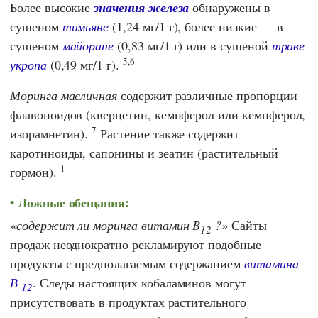
Более высокие
значения железа
обнаружены в
сушеном
тимьяне
(1,24 мг/1 г), более низкие — в
сушеном
майоране
(0,83 мг/1 г) или в сушеной
траве
5,6
укропа
(0,49 мг/1 г).
Моринга масличная
содержит различные пропорции
флавоноидов (кверцетин, кемпферол или кемпферол,
7
изорамнетин).
Растение также содержит
каротиноиды, сапонины и зеатин (растительный
1
гормон).
Ложные обещания:
содержит ли моринга витамин B
?
Сайты
12
продаж неоднократно рекламируют подобные
продукты с предполагаемым содержанием
витамина
В
. Следы настоящих кобаламинов могут
12
присутствовать в продуктах растительного