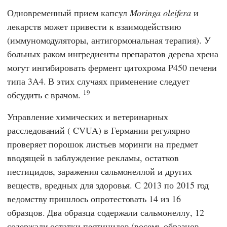
Одновременный прием капсул
Moringa oleifera
и
лекарств может привести к взаимодействию
(иммуномодуляторы, антигормональная терапия). У
больных раком ингредиенты препаратов дерева хрена
могут ингибировать фермент цитохрома P450 печени
типа 3A4. В этих случаях применение следует
19
обсудить с врачом.
Управление химических и ветеринарных
расследований
(
CVUA
) в Германии регулярно
проверяет порошок листьев моринги на предмет
вводящей в заблуждение рекламы, остатков
пестицидов, заражения сальмонеллой и других
веществ, вредных для здоровья. С 2013 по 2015 год
ведомству пришлось опротестовать 14 из 16
образцов. Два образца содержали сальмонеллу, 12
содержали остатки пестицидов (восемь образцов,