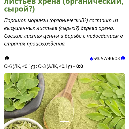
листьев хрена (органический,
сырой?)
Порошок моринги (органический?) состоит из
высушенных листьев (сырых?) дерева хрена.
Свежие листья ценны в борьбе с недоеданием в
странах происхождения.
5%
57
/
40
/
03
Ω-6 (ЛК, <0.1g)
:
Ω-3 (АЛК, <0.1g)
=
0:0