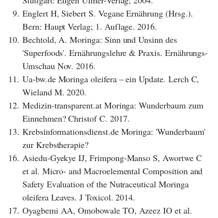
Stuttgart: Eugen Ulmer-Verlag; 2004.
9.
Englert H, Siebert S. Vegane Ernährung (Hrsg.).
Bern: Haupt Verlag; 1. Auflage. 2016.
10.
Bechtold, A. Moringa: Sinn und Unsinn des
'Superfoods'. Ernährungslehre & Praxis. Ernährungs-
Umschau Nov. 2016.
11.
Ua-bw.de Moringa oleifera – ein Update. Lerch C,
Wieland M. 2020.
12.
Medizin-transparent.at Moringa: Wunderbaum zum
Einnehmen? Christof C. 2017.
13.
Krebsinformationsdienst.de Moringa: 'Wunderbaum'
zur Krebstherapie?
16.
Asiedu-Gyekye IJ, Frimpong-Manso S, Awortwe C
et al. Micro- and Macroelemental Composition and
Safety Evaluation of the Nutraceutical Moringa
oleifera Leaves. J Toxicol. 2014.
17.
Oyagbemi AA, Omobowale TO, Azeez IO et al.