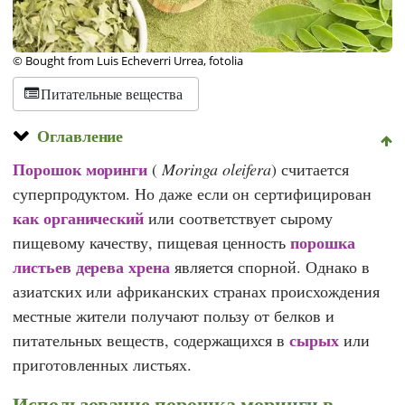
© Bought from Luis Echeverri Urrea, fotolia
Питательные вещества
Оглавление
Порошок моринги
(
Moringa oleifera
) считается
суперпродуктом. Но даже если он сертифицирован
как органический
или соответствует сырому
порошка
пищевому качеству, пищевая ценность
листьев дерева хрена
является спорной. Однако в
азиатских или африканских странах происхождения
местные жители получают пользу от белков и
сырых
питательных веществ, содержащихся в
или
приготовленных листьях.
Использование порошка моринги в