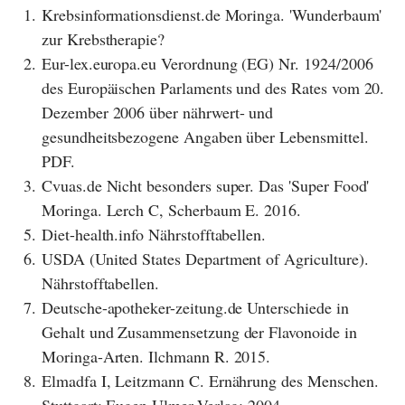
1.
Krebsinformationsdienst.de Moringa. 'Wunderbaum'
zur Krebstherapie?
2.
Eur-lex.europa.eu Verordnung (EG) Nr. 1924/2006
des Europäischen Parlaments und des Rates vom 20.
Dezember 2006 über nährwert- und
gesundheitsbezogene Angaben über Lebensmittel.
PDF.
3.
Cvuas.de Nicht besonders super. Das 'Super Food'
Moringa. Lerch C, Scherbaum E. 2016.
5.
Diet-health.info Nährstofftabellen.
6.
USDA (United States Department of Agriculture).
Nährstofftabellen.
7.
Deutsche-apotheker-zeitung.de Unterschiede in
Gehalt und Zusammensetzung der Flavonoide in
Moringa-Arten. Ilchmann R. 2015.
8.
Elmadfa I, Leitzmann C. Ernährung des Menschen.