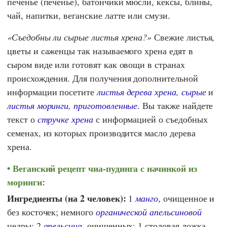
печенье (печенье), батончики мюсли, кексы, блины,
чай, напитки, веганские латте или смузи.
Съедобны ли сырые листья хрена?
Свежие листья,
цветы и саженцы так называемого хрена едят в
сыром виде или готовят как овощи в странах
происхождения. Для получения дополнительной
информации посетите
листья дерева хрена, сырые
и
листья моринги, приготовленные
. Вы также найдете
текст о
стручке хрена
с информацией о съедобных
семенах, из которых производится масло дерева
хрена.
Веганский рецепт чиа-пудинга с начинкой из
моринги:
Ингредиенты (на 2 человек):
1
манго
, очищенное и
без косточек; немного
органической апельсиновой
цедры; 2
апельсина
, очищенных; 1 столовая ложка