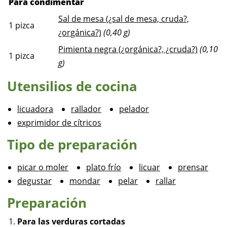
Para condimentar
Sal de mesa (¿sal de mesa, cruda?,
1
pizca
¿orgánica?)
(0,40 g)
Pimienta negra (¿orgánica?, ¿cruda?)
(0,10
1
pizca
g)
Utensilios de cocina
licuadora
rallador
pelador
exprimidor de cítricos
Tipo de preparación
picar o moler
plato frío
licuar
prensar
degustar
mondar
pelar
rallar
Preparación
Para las verduras cortadas