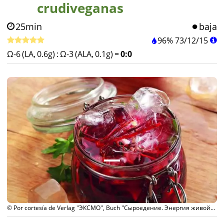
crudiveganas
25min
baja
96%
73
/
12
/
15
Ω-6 (LA, 0.6g)
:
Ω-3 (ALA, 0.1g)
=
0:0
© Por cortesía de Verlag "ЭКСМО", Buch "Сыроедение. Энергия живой
еды"