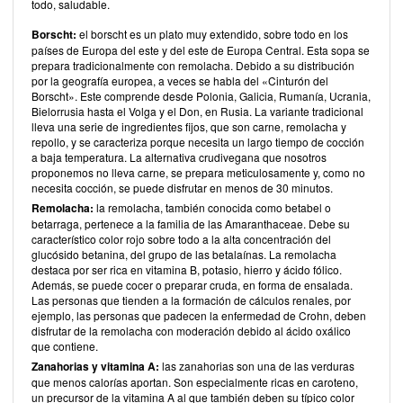
todo, saludable.
Borscht:
el borscht es un plato muy extendido, sobre todo en los
países de Europa del este y del este de Europa Central. Esta sopa se
prepara tradicionalmente con remolacha. Debido a su distribución
por la geografía europea, a veces se habla del «Cinturón del
Borscht». Este comprende desde Polonia, Galicia, Rumanía, Ucrania,
Bielorrusia hasta el Volga y el Don, en Rusia. La variante tradicional
lleva una serie de ingredientes fijos, que son carne, remolacha y
repollo, y se caracteriza porque necesita un largo tiempo de cocción
a baja temperatura. La alternativa crudivegana que nosotros
proponemos no lleva carne, se prepara meticulosamente y, como no
necesita cocción, se puede disfrutar en menos de 30 minutos.
Remolacha:
la remolacha, también conocida como betabel o
betarraga, pertenece a la familia de las Amaranthaceae. Debe su
característico color rojo sobre todo a la alta concentración del
glucósido betanina, del grupo de las betalaínas. La remolacha
destaca por ser rica en vitamina B, potasio, hierro y ácido fólico.
Además, se puede cocer o preparar cruda, en forma de ensalada.
Las personas que tienden a la formación de cálculos renales, por
ejemplo, las personas que padecen la enfermedad de Crohn, deben
disfrutar de la remolacha con moderación debido al ácido oxálico
que contiene.
Zanahorias y vitamina A:
las zanahorias son una de las verduras
que menos calorías aportan. Son especialmente ricas en caroteno,
un precursor de la vitamina A al que también deben su típico color