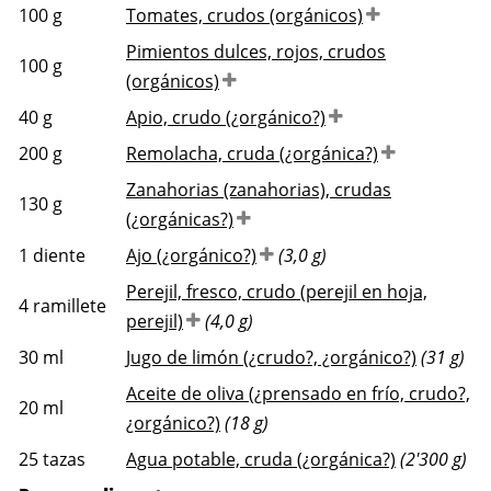
100
g
Tomates, crudos (orgánicos)
Pimientos dulces, rojos, crudos
100
g
(orgánicos)
40
g
Apio, crudo (¿orgánico?)
200
g
Remolacha, cruda (¿orgánica?)
Zanahorias (zanahorias), crudas
130
g
(¿orgánicas?)
1
diente
Ajo (¿orgánico?)
(3,0 g)
Perejil, fresco, crudo (perejil en hoja,
4
ramillete
perejil)
(4,0 g)
30
ml
Jugo de limón (¿crudo?, ¿orgánico?)
(31 g)
Aceite de oliva (¿prensado en frío, crudo?,
20
ml
¿orgánico?)
(18 g)
25
tazas
Agua potable, cruda (¿orgánica?)
(2'300 g)