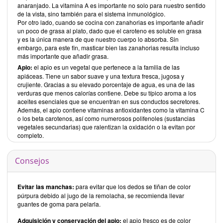
anaranjado. La vitamina A es importante no solo para nuestro sentido
de la vista, sino también para el sistema inmunológico.
Por otro lado, cuando se cocina con zanahorias es importante añadir
un poco de grasa al plato, dado que el caroteno es soluble en grasa
y es la única manera de que nuestro cuerpo lo absorba. Sin
embargo, para este fin, masticar bien las zanahorias resulta incluso
más importante que añadir grasa.
Apio:
el apio es un vegetal que pertenece a la familia de las
apiáceas. Tiene un sabor suave y una textura fresca, jugosa y
crujiente. Gracias a su elevado porcentaje de agua, es una de las
verduras que menos calorías contiene. Debe su típico aroma a los
aceites esenciales que se encuentran en sus conductos secretores.
Además, el apio contiene vitaminas antioxidantes como la vitamina C
o los beta carotenos, así como numerosos polifenoles (sustancias
vegetales secundarias) que ralentizan la oxidación o la evitan por
completo.
Consejos
Evitar las manchas:
para evitar que los dedos se tiñan de color
púrpura debido al jugo de la remolacha, se recomienda llevar
guantes de goma para pelarla.
Adquisición y conservación del apio:
el apio fresco es de color