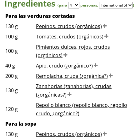
Ingredientes
(para
personas
,
)
Para las verduras cortadas
130
g
Pepinos, crudos (orgánicos)
100
g
Tomates, crudos (orgánicos)
Pimientos dulces, rojos, crudos
100
g
(orgánicos)
40
g
Apio, crudo (¿orgánico?)
200
g
Remolacha, cruda (¿orgánica?)
Zanahorias (zanahorias), crudas
130
g
(¿orgánicas?)
Repollo blanco (repollo blanco, repollo
120
g
crudo, ¿orgánico?)
Para la sopa
130
g
Pepinos, crudos (orgánicos)