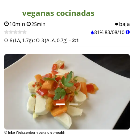
veganas cocinadas
10min
baja
25min
81%
83
/
08
/
10
Ω-6 (LA, 1.7g)
:
Ω-3 (ALA, 0.7g)
=
2:1
© Inke Weissenborn para diet-health