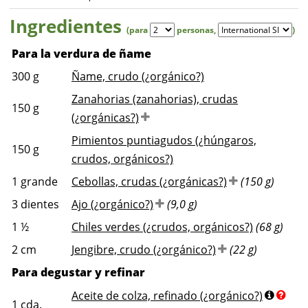
Ingredientes
(para
personas
,
)
Para la verdura de ñame
300
g
Ñame, crudo (¿orgánico?)
Zanahorias (zanahorias), crudas
150
g
(¿orgánicas?)
Pimientos puntiagudos (¿húngaros,
150
g
crudos, orgánicos?)
1
grande
Cebollas, crudas (¿orgánicas?)
(150 g)
3
dientes
Ajo (¿orgánico?)
(9,0 g)
1 ½
Chiles verdes (¿crudos, orgánicos?)
(68 g)
2
cm
Jengibre, crudo (¿orgánico?)
(22 g)
Para degustar y refinar
Aceite de colza, refinado (¿orgánico?)
1
cda.