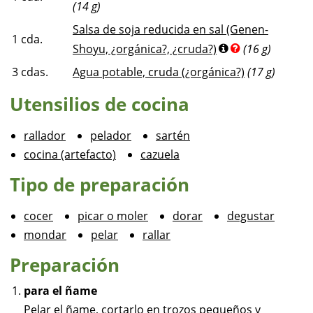
(14 g)
Salsa de soja reducida en sal (Genen-
1
cda.
Shoyu, ¿orgánica?, ¿cruda?)
(16 g)
3
cdas.
Agua potable, cruda (¿orgánica?)
(17 g)
Utensilios de cocina
rallador
pelador
sartén
cocina (artefacto)
cazuela
Tipo de preparación
cocer
picar o moler
dorar
degustar
mondar
pelar
rallar
Preparación
para el ñame
Pelar el ñame, cortarlo en trozos pequeños y