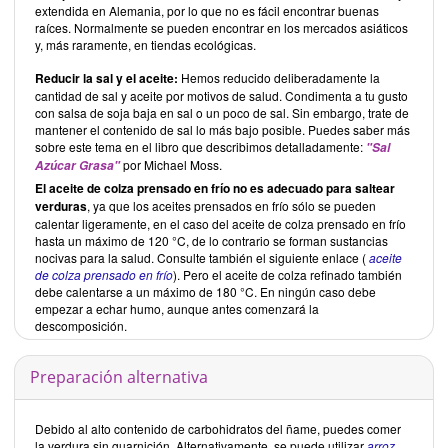
extendida en Alemania, por lo que no es fácil encontrar buenas
raíces. Normalmente se pueden encontrar en los mercados asiáticos
y, más raramente, en tiendas ecológicas.
Reducir la sal y el aceite:
Hemos reducido deliberadamente la
cantidad de sal y aceite por motivos de salud. Condimenta a tu gusto
con salsa de soja baja en sal o un poco de sal. Sin embargo, trate de
mantener el contenido de sal lo más bajo posible. Puedes saber más
sobre este tema en el libro que describimos detalladamente:
"Sal
por Michael Moss.
Azúcar Grasa"
El aceite de colza prensado en frío
no es adecuado
para saltear
verduras
, ya que los aceites prensados en frío sólo se pueden
calentar ligeramente, en el caso del aceite de colza prensado en frío
hasta un máximo de 120 °C, de lo contrario se forman sustancias
nocivas para la salud. Consulte también el siguiente enlace (
aceite
de colza prensado en frío
). Pero el aceite de colza refinado también
debe calentarse a un máximo de 180 °C. En ningún caso debe
empezar a echar humo, aunque antes comenzará la
descomposición.
Preparación alternativa
Debido al alto contenido de carbohidratos del ñame, puedes comer
la verdura sin guarnición. Alternativamente, se puede utilizar
arroz