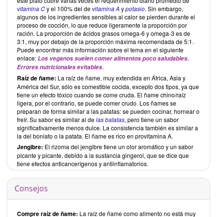
este plato cubre varias veces el requerimiento diario promedio de
vitamina C
y el 100% del de
vitamina A
y
potasio
. Sin embargo,
algunos de los ingredientes sensibles al calor se pierden durante el
proceso de cocción, lo que reduce ligeramente la proporción por
ración. La proporción de ácidos grasos omega-6 y omega-3 es de
3:1, muy por debajo de la proporción máxima recomendada de 5:1.
Puede encontrar más información sobre el tema en el siguiente
enlace:
Los veganos suelen comer alimentos poco saludables.
.
Errores nutricionales evitables
Raíz de ñame:
La raíz de ñame, muy extendida en África, Asia y
América del Sur, sólo es comestible cocida, excepto dos tipos, ya que
tiene un efecto tóxico cuando se come cruda. El ñame chino/raíz
ligera, por el contrario, se puede comer crudo. Los ñames se
preparan de forma similar a las patatas: se pueden cocinar, hornear o
freír. Su sabor es similar al de
las batatas
, pero tiene un sabor
significativamente menos dulce. La consistencia también es similar a
la del boniato o la patata. El ñame es rico en provitamina A.
Jengibre:
El rizoma del jengibre tiene un olor aromático y un sabor
picante y picante, debido a la sustancia gingerol, que se dice que
tiene efectos anticancerígenos y antiinflamatorios.
Consejos
Compre raíz de ñame:
La raíz de ñame como alimento no está muy