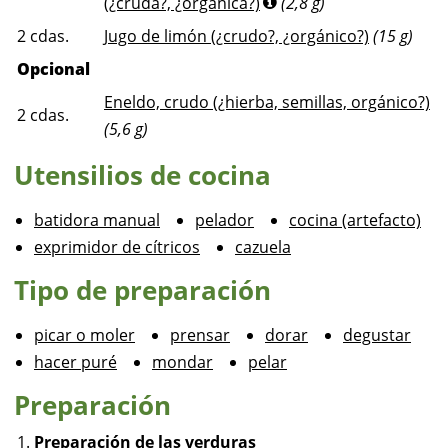
(¿cruda?, ¿orgánica?)
(2,8 g)
2
cdas.
Jugo de limón (¿crudo?, ¿orgánico?)
(15 g)
Opcional
Eneldo, crudo (¿hierba, semillas, orgánico?)
2
cdas.
(5,6 g)
Utensilios de cocina
batidora manual
pelador
cocina (artefacto)
exprimidor de cítricos
cazuela
Tipo de preparación
picar o moler
prensar
dorar
degustar
hacer puré
mondar
pelar
Preparación
Preparación de las verduras