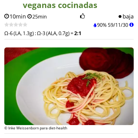
veganas cocinadas
10min
baja
25min
90%
59
/
11
/
30
Ω-6 (LA, 1.3g)
:
Ω-3 (ALA, 0.7g)
=
2:1
© Inke Weissenborn para diet-health