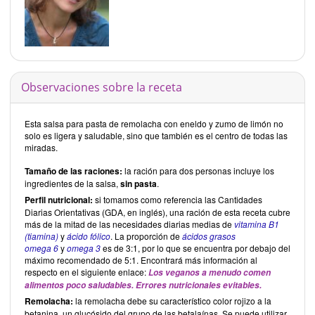
Observaciones sobre la receta
Esta salsa para pasta de remolacha con eneldo y zumo de limón no
solo es ligera y saludable, sino que también es el centro de todas las
miradas.
Tamaño de las raciones:
la ración para dos personas incluye los
ingredientes de la salsa,
sin pasta
.
Perfil nutricional:
si tomamos como referencia las Cantidades
Diarias Orientativas (GDA, en inglés), una ración de esta receta cubre
más de la mitad de las necesidades diarias medias de
vitamina B1
(tiamina)
y
ácido fólico
. La proporción de
ácidos grasos
omega 6
y
omega 3
es de 3:1, por lo que se encuentra por debajo del
máximo recomendado de 5:1. Encontrará más información al
respecto en el siguiente enlace:
Los veganos a menudo comen
alimentos poco saludables. Errores nutricionales evitables.
Remolacha:
la remolacha debe su característico color rojizo a la
betanina, un glucósido del grupo de las betalaínas. Se puede utilizar