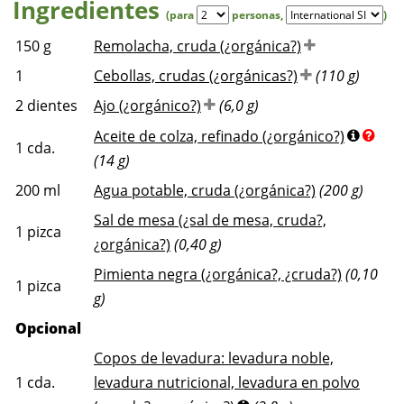
Ingredientes
(para
personas
,
)
150
g
Remolacha, cruda (¿orgánica?)
1
Cebollas, crudas (¿orgánicas?)
(110 g)
2
dientes
Ajo (¿orgánico?)
(6,0 g)
Aceite de colza, refinado (¿orgánico?)
1
cda.
(14 g)
200
ml
Agua potable, cruda (¿orgánica?)
(200 g)
Sal de mesa (¿sal de mesa, cruda?,
1
pizca
¿orgánica?)
(0,40 g)
Pimienta negra (¿orgánica?, ¿cruda?)
(0,10
1
pizca
g)
Opcional
Copos de levadura: levadura noble,
1
cda.
levadura nutricional, levadura en polvo