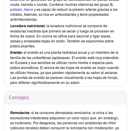
cruda, hervida o cocida. Contiene muchas vitaminas del grupo B,
potasio
,
hierro
y es capaz de reducir la presión arterial gracias a los
nitratos. Además, es rica en antioxidantes y tiene propiedades
antiinflamatorias.
Levadura nutricional:
la levadura nutricional se compone de
levaduras inactivas que primero se secan y luego se procesan en
forma de copos. En cocina se utiliza para sazonar y ligar sopas,
salsas y ensaladas bajas en sodio. También se espolvorea sobre
platos picantes.
Eneldo:
el eneldo es una planta herbácea anual y un miembro de la
familia de las umbelíferas (
apliaceae
). El eneldo está muy extendido
en Eurasia y sus semillas se utilizan como hierba o especia para
platos aromáticos. El aroma de las hojas de eneldo es mejor cuando
se utilizan frescas, ya que pierden rápidamente su sabor al secarse.
Las puntas de eneldo se parecen visualmente a las hojas de hinojo,
pero difieren significativamente en su sabor.
Consejos
Remolacha:
si se consume demasiada remolacha, la orina o las
excreciones intestinales adquieren un color rojizo que, sin embargo,
es inofensivo. Por desgracia, las personas con problemas de riñón
(cálculos renales) deben consumir la remolacha con moderación, ya