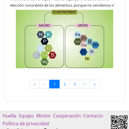
elección consciente de los alimentos, porque no vendemos n
«
‹
1
2
3
›
»
Huella
Equipo
Misión
Cooperación
Contacto
Política de privacidad