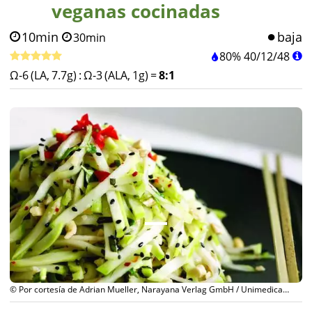
veganas cocinadas
10min
baja
30min
80%
40
/
12
/
48
Ω-6 (LA, 7.7g)
:
Ω-3 (ALA, 1g)
=
8:1
© Por cortesía de Adrian Mueller, Narayana Verlag GmbH / Unimedica
Verlag