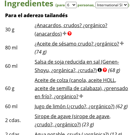
Ingredientes
(para
personas
,
)
Para el aderezo tailandés
¿Anacardos, crudos? ¿orgánico?
30
g
(anacardos)
¿Aceite de sésamo crudo? ¿orgánico?
80
ml
(74 g)
Salsa de soja reducida en sal (Genen-
60
ml
Shoyu, ¿orgánica?, ¿cruda?)
(68 g)
Aceite de colza (canola, aceite HOLL,
60
g
aceite de semilla de calabaza), ¿prensado
en frío?, ¿orgánico?
60
ml
Jugo de limón (¿crudo?, ¿orgánico?)
(62 g)
Sirope de agave (sirope de agave,
2
cdas.
¿crudo?, ¿orgánico?)
(23 g)
2
cdas.
Agua potable, cruda (¿orgánica?)
(12 g)