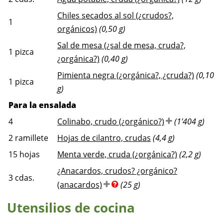
Chiles secados al sol (¿crudos?,
1
orgánicos)
(0,50 g)
Sal de mesa (¿sal de mesa, cruda?,
1
pizca
¿orgánica?)
(0,40 g)
Pimienta negra (¿orgánica?, ¿cruda?)
(0,10
1
pizca
g)
Para la ensalada
4
Colinabo, crudo (¿orgánico?)
(1'404 g)
2
ramillete
Hojas de cilantro, crudas
(4,4 g)
15
hojas
Menta verde, cruda (¿orgánica?)
(2,2 g)
¿Anacardos, crudos? ¿orgánico?
3
cdas.
(anacardos)
(25 g)
Utensilios de cocina