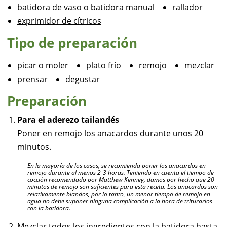
batidora de vaso
o
batidora manual
rallador
exprimidor de cítricos
Tipo de preparación
picar o moler
plato frío
remojo
mezclar
prensar
degustar
Preparación
Para el aderezo tailandés
Poner en remojo los anacardos durante unos 20
minutos.
En la mayoría de los casos, se recomienda poner los anacardos en
remojo durante al menos 2-3 horas. Teniendo en cuenta el tiempo de
cocción recomendado por Matthew Kenney, damos por hecho que 20
minutos de remojo son suficientes para esta receta. Los anacardos son
relativamente blandos, por lo tanto, un menor tiempo de remojo en
agua no debe suponer ninguna complicación a la hora de triturarlos
con la batidora.
Mezclar todos los ingredientes con la batidora hasta