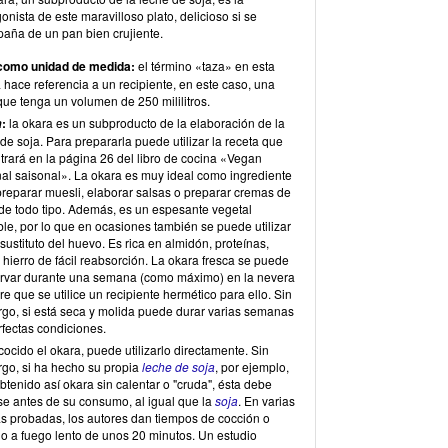
onista de este maravilloso plato, delicioso si se
aña de un pan bien crujiente.
como unidad de medida:
el término «taza» en esta
 hace referencia a un recipiente, en este caso, una
que tenga un volumen de 250 mililitros.
:
la okara es un subproducto de la elaboración de la
a
de soja. Para prepararla puede utilizar la receta que
trará en la página 26 del libro de cocina «Vegan
nal saisonal». La okara es muy ideal como ingrediente
preparar muesli, elaborar salsas o preparar cremas de
 de todo tipo. Además, es un espesante vegetal
ble, por lo que en ocasiones también se puede utilizar
ustituto del huevo. Es rica en almidón, proteínas,
y hierro de fácil reabsorción. La okara fresca se puede
rvar durante una semana (como máximo) en la nevera
e que se utilice un recipiente hermético para ello. Sin
go, si está seca y molida puede durar varias semanas
rfectas condiciones.
cocido el okara, puede utilizarlo directamente. Sin
go, si ha hecho su propia
leche de soja
, por ejemplo,
btenido así okara sin calentar o "cruda", ésta debe
se antes de su consumo, al igual que la
soja
. En varias
as probadas, los autores dan tiempos de cocción o
do a fuego lento de unos 20 minutos. Un estudio