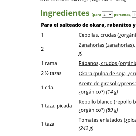
Ingredientes
(para
personas
,
Para el salteado de okara, rabanitos y
1
Cebollas, crudas (¿orgáni
Zanahorias (zanahorias),
2
g)
1
rama
Rábanos, crudos (orgáni
2 ½
tazas
Okara (pulpa de soja, ¿cr
Aceite de girasol (¿prens
1
cda.
¿orgánico?)
(14 g)
Repollo blanco (repollo b
1
taza, picada
¿orgánico?)
(89 g)
Tomates enlatados (¿pica
1
taza
(242 g)