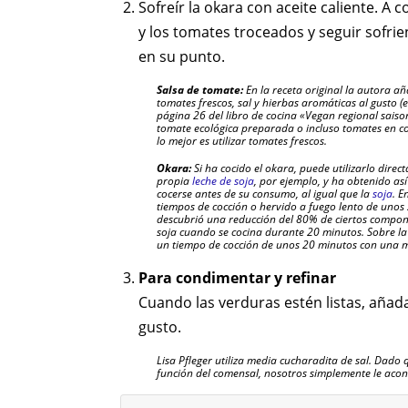
Sofreír la okara con aceite caliente. A 
y los tomates troceados y seguir sofri
en su punto.
Salsa de tomate:
En la receta original la autora 
tomates frescos, sal y hierbas aromáticas al gusto (
página 26 del libro de cocina «Vegan regional saison
tomate ecológica preparada o incluso tomates en co
lo mejor es utilizar tomates frescos.
Okara:
Si ha cocido el okara, puede utilizarlo dire
propia
leche de soja
, por ejemplo, y ha obtenido así
cocerse antes de su consumo, al igual que la
soja
. E
tiempos de cocción o hervido a fuego lento de unos 
descubrió una reducción del 80% de ciertos compone
soja cuando se cocina durante 20 minutos. Sobre la
un tiempo de cocción de unos 20 minutos con una m
Para condimentar y refinar
Cuando las verduras estén listas, añada
gusto.
Lisa Pfleger utiliza media cucharadita de sal. Dado 
función del comensal, nosotros simplemente le aco