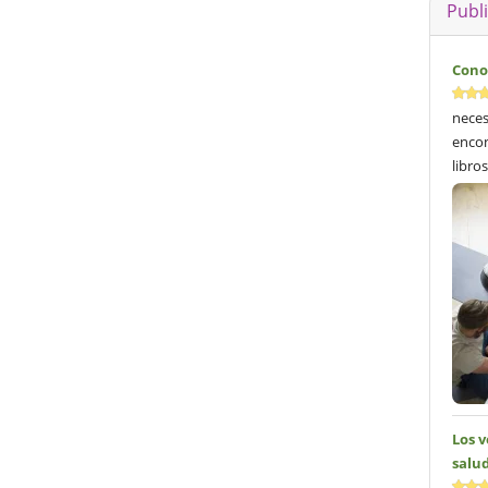
Publ
Cono
neces
encon
libros
Los 
salud