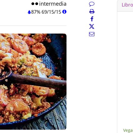
intermedia
Libr
87%
69
/
15
/
15
Vega