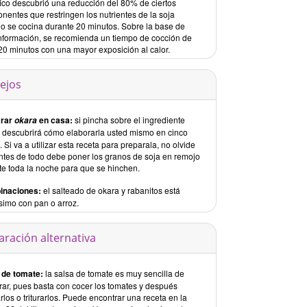
fico descubrió una reducción del 80% de ciertos
nentes que restringen los nutrientes de la soja
o se cocina durante 20 minutos. Sobre la base de
información, se recomienda un tiempo de cocción de
20 minutos con una mayor exposición al calor.
ejos
arar
en casa:
si pincha sobre el ingrediente
okara
descubrirá cómo elaborarla usted mismo en cinco
 Si va a utilizar esta receta para preparala, no olvide
ntes de todo debe poner los granos de soja en remojo
te toda la noche para que se hinchen.
inaciones:
el salteado de okara y rabanitos está
simo con pan o arroz.
aración alternativa
 de tomate:
la salsa de tomate es muy sencilla de
rar, pues basta con cocer los tomates y después
rlos o triturarlos. Puede encontrar una receta en la