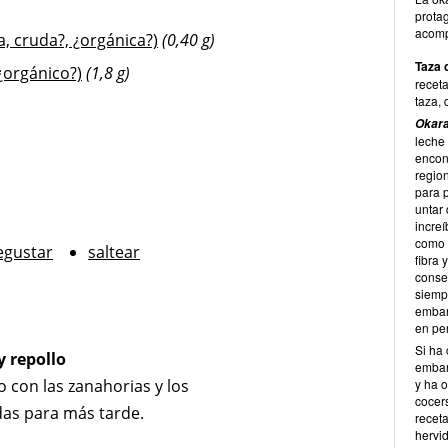
protag
acomp
, cruda?, ¿orgánica?)
(0,40 g)
Taza 
¿orgánico?)
(1,8 g)
receta
taza, 
Okar
leche 
encon
regio
para 
untar
increí
como s
egustar
saltear
fibra 
conse
siempr
embar
en pe
Si ha 
y repollo
embar
to con las zanahorias y los
y ha o
cocer
das para más tarde.
recet
hervi