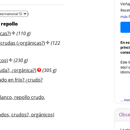
Verla
Recet
)
más f
 repollo
cas?)
(110 g)
 crudas (¿orgánicas?)
(122
En es
princ
conse
cos)
(230 g)
Este l
aquí u
uda?, ¿orgánica?)
(305 g)
idiom
ado en frío? ¿crudo?
lanco, repollo crudo,
... mo
dos, crudos?, orgánicos)
Obse
La oka