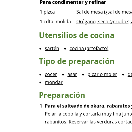
Para condimentar y refinar
1
pizca
Sal de mesa (¿sal de mesa
1
cdta. molida
Orégano, seco (¿crudo?, 
Utensilios de cocina
sartén
cocina (artefacto)
Tipo de preparación
cocer
asar
picar o moler
d
mondar
Preparación
Para el salteado de okara, rabanitos 
Pelar la cebolla y cortarla muy fina jun
rabanitos. Reservar las verduras corta