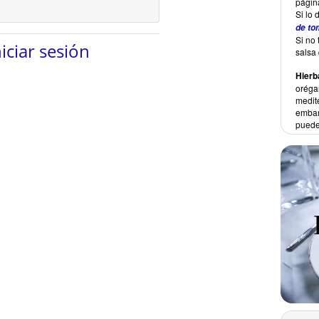
págin
Si lo 
de to
Si no 
niciar sesión
salsa
Hierb
oréga
medite
embarg
puede