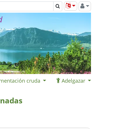
d
imentación cruda
Adelgazar
inadas