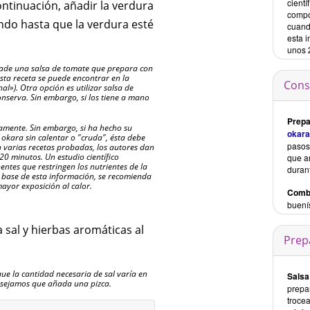
cientí
continuación, añadir la verdura
compo
endo hasta que la verdura esté
cuand
esta 
unos 
añade una salsa de tomate que prepara con
esta receta se puede encontrar en la
Cons
al»). Otra opción es utilizar salsa de
nserva. Sin embargo, si los tiene a mano
Prep
ctamente. Sin embargo, si ha hecho su
okara
 okara sin calentar o "cruda", ésta debe
pasos.
n varias recetas probadas, los autores dan
20 minutos. Un estudio científico
que a
ntes que restringen los nutrientes de la
duran
 base de esta información, se recomienda
ayor exposición al calor.
Comb
buení
 sal y hierbas aromáticas al
Prep
que la cantidad necesaria de sal varía en
Salsa
nsejamos que añada una pizca.
prepa
trocea