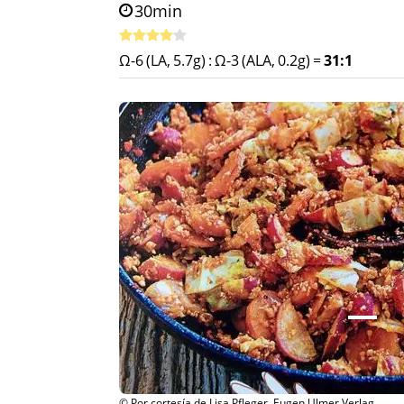
30min
Ω-6 (LA, 5.7g)
:
Ω-3 (ALA, 0.2g)
=
31:1
© Por cortesía de Lisa Pfleger, Eugen Ulmer Verlag