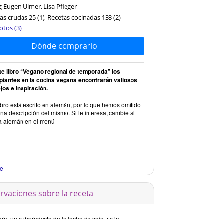
g Eugen Ulmer, Lisa Pfleger
as crudas 25
(1)
, Recetas cocinadas 133
(2)
otos (3)
Dónde comprarlo
te libro “Vegano regional de temporada” los
ipiantes en la cocina vegana encontrarán valiosos
jos e inspiración.
ibro está escrito en alemán, por lo que hemos omitido
na descripción del mismo. Si le interesa, cambie al
a alemán en el menú
re
rvaciones sobre la receta
ra, un subproducto de la leche de soja, es la