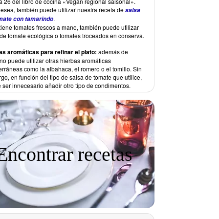
a 26 del libro de cocina «Vegan regional saisonal».
desea, también puede utilizar nuestra receta de
salsa
.
mate con tamarindo
tiene tomates frescos a mano, también puede utilizar
 de tomate ecológica o tomates troceados en conserva.
as aromáticas para refinar el plato:
además de
no puede utilizar otras hierbas aromáticas
rráneas como la albahaca, el romero o el tomillo. Sin
o, en función del tipo de salsa de tomate que utilice,
 ser innecesario añadir otro tipo de condimentos.
Encontrar recetas