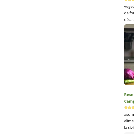
veget
de fo
décad
Reseñ
Camp
asom
alime
la civ