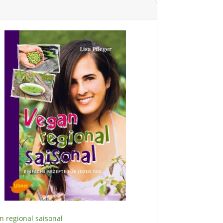
o
n regional saisonal