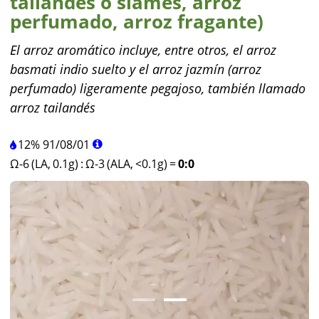
tailandés o siamés, arroz
perfumado, arroz fragante)
El arroz aromático incluye, entre otros, el arroz
basmati indio suelto y el arroz jazmín (arroz
perfumado) ligeramente pegajoso, también llamado
arroz tailandés
12%
91
/
08
/
01
Ω-6 (LA, 0.1g)
:
Ω-3 (ALA, <0.1g)
=
0:0