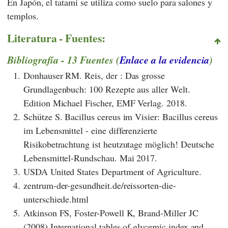
En Japón, el tatami se utiliza como suelo para salones y
templos.
Literatura - Fuentes:
Bibliografía - 13 Fuentes (
Enlace a la evidencia
)
1.
Donhauser RM. Reis, der : Das grosse
Grundlagenbuch: 100 Rezepte aus aller Welt.
Edition Michael Fischer, EMF Verlag. 2018.
2.
Schütze S. Bacillus cereus im Visier: Bacillus cereus
im Lebensmittel - eine differenzierte
Risikobetrachtung ist heutzutage möglich! Deutsche
Lebensmittel-Rundschau. Mai 2017.
3.
USDA United States Department of Agriculture.
4.
zentrum-der-gesundheit.de/reissorten-die-
unterschiede.html
5.
Atkinson FS, Foster-Powell K, Brand-Miller JC
(2008) International tables of glycemic index and