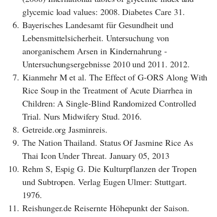
glycemic load values: 2008. Diabetes Care 31.
6.
Bayerisches Landesamt für Gesundheit und
Lebensmittelsicherheit. Untersuchung von
anorganischem Arsen in Kindernahrung -
Untersuchungsergebnisse 2010 und 2011. 2012.
7.
Kianmehr M et al. The Effect of G-ORS Along With
Rice Soup in the Treatment of Acute Diarrhea in
Children: A Single-Blind Randomized Controlled
Trial. Nurs Midwifery Stud. 2016.
8.
Getreide.org Jasminreis.
9.
The Nation Thailand. Status Of Jasmine Rice As
Thai Icon Under Threat. January 05, 2013
10.
Rehm S, Espig G. Die Kulturpflanzen der Tropen
und Subtropen. Verlag Eugen Ulmer: Stuttgart.
1976.
11.
Reishunger.de Reisernte Höhepunkt der Saison.