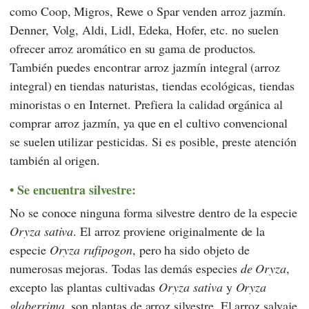
como
Coop
,
Migros
,
Rewe
o
Spar
venden arroz jazmín.
Denner
,
Volg
,
Aldi
,
Lidl
,
Edeka
,
Hofer
, etc. no suelen
ofrecer arroz aromático en su gama de productos.
También puedes encontrar arroz jazmín integral (arroz
integral) en tiendas naturistas, tiendas ecológicas, tiendas
minoristas o en Internet. Prefiera la calidad orgánica al
comprar arroz jazmín, ya que en el cultivo convencional
se suelen utilizar pesticidas. Si es posible, preste atención
también al origen.
Se encuentra silvestre:
No se conoce ninguna forma silvestre dentro de la especie
Oryza sativa
. El arroz proviene originalmente de la
especie
Oryza rufipogon
, pero ha sido objeto de
numerosas mejoras. Todas las demás especies
de Oryza
,
excepto las plantas cultivadas
Oryza sativa
y
Oryza
glaberrima
, son plantas de arroz silvestre. El arroz salvaje