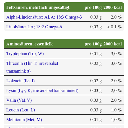
Fettsäuren, mehrfach ungesättigt
pro 100g
2000 kcal
Alpha-Linolensäure; ALA; 18:3 Omega-3
0,03 g
2,0 %
Linolsäure; LA; 18:2 Omega-6
0,03 g
< 0,1 %
Aminosäuren, essentielle
pro 100g
2000 kcal
Tryptophan (Trp, W)
0,01 g
3,0 %
Threonin (Thr, T, irreversibel
0,02 g
3,0 %
transaminiert)
Isoleucin (Ile, I)
0,02 g
2,0 %
Lysin (Lys, K, irreversibel transaminiert)
0,03 g
2,0 %
Valin (Val, V)
0,03 g
2,0 %
Leucin (Leu, L)
0,03 g
1,0 %
Methionin (Met, M)
0,01 g
1,0 %