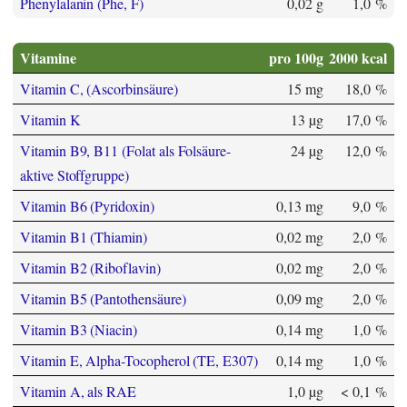
Phenylalanin (Phe, F)
0,02 g
1,0 %
Vitamine
pro 100g
2000 kcal
Vitamin C, (Ascorbinsäure)
15 mg
18,0 %
Vitamin K
13 µg
17,0 %
Vitamin B9, B11 (Folat als Folsäure-
24 µg
12,0 %
aktive Stoffgruppe)
Vitamin B6 (Pyridoxin)
0,13 mg
9,0 %
Vitamin B1 (Thiamin)
0,02 mg
2,0 %
Vitamin B2 (Riboflavin)
0,02 mg
2,0 %
Vitamin B5 (Pantothensäure)
0,09 mg
2,0 %
Vitamin B3 (Niacin)
0,14 mg
1,0 %
Vitamin E, Alpha-Tocopherol (TE, E307)
0,14 mg
1,0 %
Vitamin A, als RAE
1,0 µg
< 0,1 %