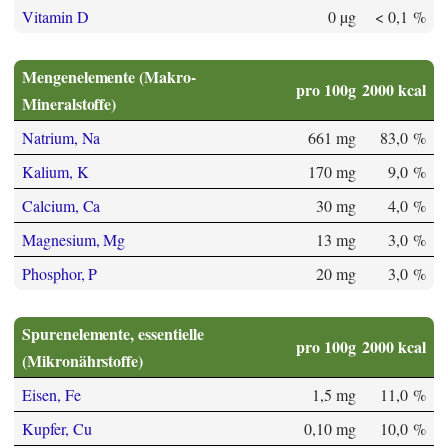
Vitamin D
0 µg
< 0,1 %
Mengenelemente (Makro-
pro 100g
2000 kcal
Mineralstoffe)
Natrium, Na
661 mg
83,0 %
Kalium, K
170 mg
9,0 %
Calcium, Ca
30 mg
4,0 %
Magnesium, Mg
13 mg
3,0 %
Phosphor, P
20 mg
3,0 %
Spurenelemente, essentielle
pro 100g
2000 kcal
(Mikronährstoffe)
Eisen, Fe
1,5 mg
11,0 %
Kupfer, Cu
0,10 mg
10,0 %