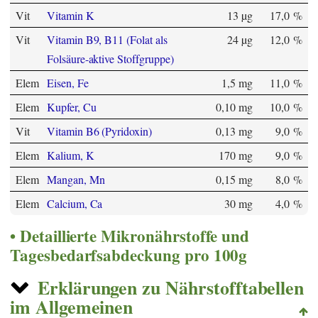
Vit
Vitamin K
13 µg
17,0 %
Vit
Vitamin B9, B11 (Folat als
24 µg
12,0 %
Folsäure-aktive Stoffgruppe)
Elem
Eisen, Fe
1,5 mg
11,0 %
Elem
Kupfer, Cu
0,10 mg
10,0 %
Vit
Vitamin B6 (Pyridoxin)
0,13 mg
9,0 %
Elem
Kalium, K
170 mg
9,0 %
Elem
Mangan, Mn
0,15 mg
8,0 %
Elem
Calcium, Ca
30 mg
4,0 %
Detaillierte Mikronährstoffe und
Tagesbedarfsabdeckung pro 100g
Erklärungen zu Nährstofftabellen
im Allgemeinen