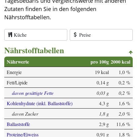
Tagesbedarfs und Vergleichswerte mit anderen
Zutaten finden Sie in den folgenden
Nährstofftabellen.
Küche
Preise
Nährstofftabellen
Nährwerte
pro 100g
2000 kcal
Energie
19 kcal
1,0 %
Fett/Lipide
0,14 g
0,2 %
davon gesättigte Fette
0,03 g
0,2 %
Kohlenhydrate (inkl. Ballaststoffe)
4,3 g
1,6 %
davon Zucker
1,8 g
2,0 %
Ballaststoffe
2,9 g
11,6 %
Proteine/Eiweiss
0,91 g
1,8 %