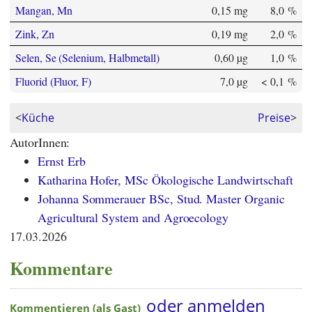
Mangan, Mn
0,15 mg
8,0 %
Zink, Zn
0,19 mg
2,0 %
Selen, Se (Selenium, Halbmetall)
0,60 µg
1,0 %
Fluorid (Fluor, F)
7,0 µg
< 0,1 %
<
Küche
Preise
>
AutorInnen:
Ernst Erb
Katharina Hofer, MSc Ökologische Landwirtschaft
Johanna Sommerauer BSc, Stud. Master Organic
Agricultural System and Agroecology
17.03.2026
Kommentare