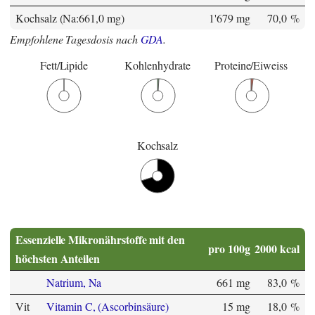
Kochsalz (Na:661,0 mg)
1'679 mg
70,0 %
Empfohlene Tagesdosis nach
GDA
.
Fett/Lipide
Kohlenhydrate
Proteine/Eiweiss
Kochsalz
Essenzielle Mikronährstoffe mit den
pro 100g
2000 kcal
höchsten Anteilen
Natrium, Na
661 mg
83,0 %
Vit
Vitamin C, (Ascorbinsäure)
15 mg
18,0 %