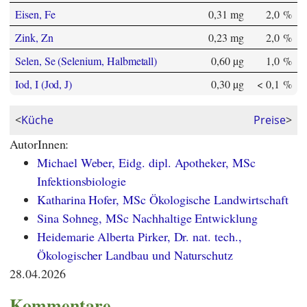
Eisen, Fe
0,31 mg
2,0 %
Zink, Zn
0,23 mg
2,0 %
Selen, Se (Selenium, Halbmetall)
0,60 µg
1,0 %
Iod, I (Jod, J)
0,30 µg
< 0,1 %
<
Küche
Preise
>
AutorInnen:
Michael Weber, Eidg. dipl. Apotheker, MSc
Infektionsbiologie
Katharina Hofer, MSc Ökologische Landwirtschaft
Sina Sohneg, MSc Nachhaltige Entwicklung
Heidemarie Alberta Pirker, Dr. nat. tech.,
Ökologischer Landbau und Naturschutz
28.04.2026
Kommentare