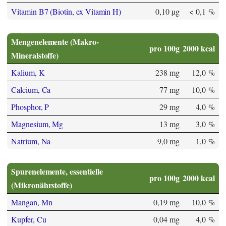
Vitamin B7 (Biotin, ex Vitamin H)
0,10 µg
< 0,1 %
Mengenelemente (Makro-
pro 100g
2000 kcal
Mineralstoffe)
Kalium, K
238 mg
12,0 %
Calcium, Ca
77 mg
10,0 %
Phosphor, P
29 mg
4,0 %
Magnesium, Mg
13 mg
3,0 %
Natrium, Na
9,0 mg
1,0 %
Spurenelemente, essentielle
pro 100g
2000 kcal
(Mikronährstoffe)
Mangan, Mn
0,19 mg
10,0 %
Kupfer, Cu
0,04 mg
4,0 %