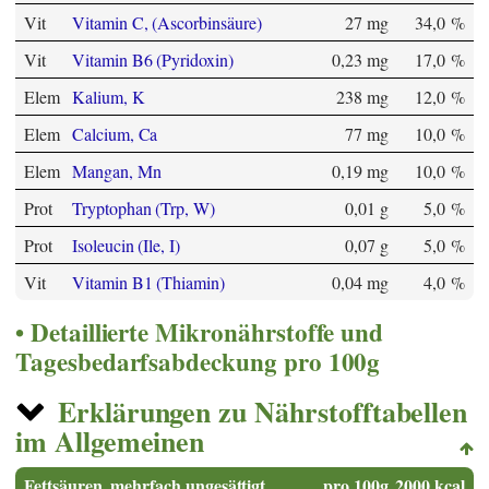
Vit
Vitamin C, (Ascorbinsäure)
27 mg
34,0 %
Vit
Vitamin B6 (Pyridoxin)
0,23 mg
17,0 %
Elem
Kalium, K
238 mg
12,0 %
Elem
Calcium, Ca
77 mg
10,0 %
Elem
Mangan, Mn
0,19 mg
10,0 %
Prot
Tryptophan (Trp, W)
0,01 g
5,0 %
Prot
Isoleucin (Ile, I)
0,07 g
5,0 %
Vit
Vitamin B1 (Thiamin)
0,04 mg
4,0 %
Detaillierte Mikronährstoffe und
Tagesbedarfsabdeckung pro 100g
Erklärungen zu Nährstofftabellen
im Allgemeinen
Fettsäuren, mehrfach ungesättigt
pro 100g
2000 kcal