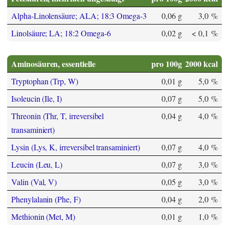
Alpha-Linolensäure; ALA; 18:3 Omega-3
0,06 g
3,0 %
Linolsäure; LA; 18:2 Omega-6
0,02 g
< 0,1 %
Aminosäuren, essentielle
pro 100g
2000 kcal
Tryptophan (Trp, W)
0,01 g
5,0 %
Isoleucin (Ile, I)
0,07 g
5,0 %
Threonin (Thr, T, irreversibel
0,04 g
4,0 %
transaminiert)
Lysin (Lys, K, irreversibel transaminiert)
0,07 g
4,0 %
Leucin (Leu, L)
0,07 g
3,0 %
Valin (Val, V)
0,05 g
3,0 %
Phenylalanin (Phe, F)
0,04 g
2,0 %
Methionin (Met, M)
0,01 g
1,0 %