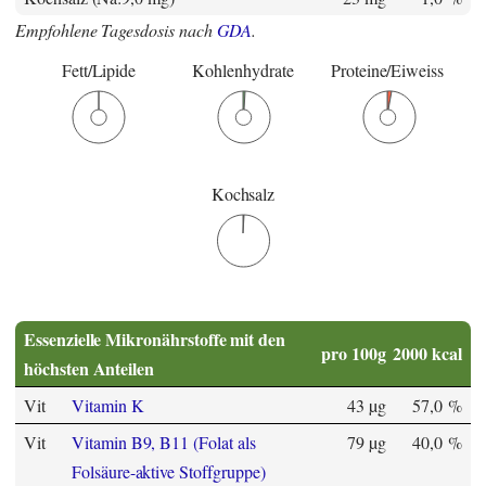
Empfohlene Tagesdosis nach
GDA
.
Fett/Lipide
Kohlenhydrate
Proteine/Eiweiss
Kochsalz
Essenzielle Mikronährstoffe mit den
pro 100g
2000 kcal
höchsten Anteilen
Vit
Vitamin K
43 µg
57,0 %
Vit
Vitamin B9, B11 (Folat als
79 µg
40,0 %
Folsäure-aktive Stoffgruppe)