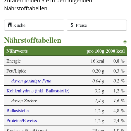
Zutaten finden Sie in den folgenden
Nährstofftabellen.
Küche
Preise
Nährstofftabellen
Nährwerte
pro 100g
2000 kcal
Energie
16 kcal
0,8 %
Fett/Lipide
0,20 g
0,3 %
davon gesättigte Fette
0,04 g
0,2 %
Kohlenhydrate (inkl. Ballaststoffe)
3,2 g
1,2 %
davon Zucker
1,4 g
1,6 %
Ballaststoffe
1,2 g
4,8 %
Proteine/Eiweiss
1,2 g
2,4 %
Kochsalz (Na:9,0 mg)
23 mg
1,0 %