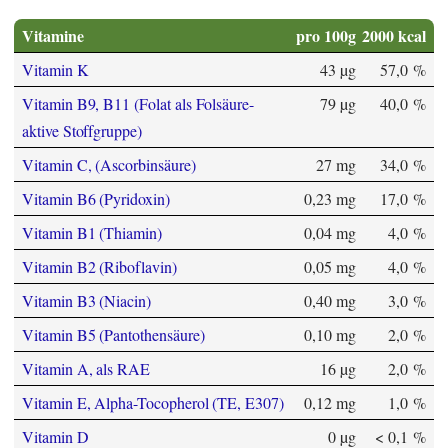
Vitamine
pro 100g
2000 kcal
Vitamin K
43 µg
57,0 %
Vitamin B9, B11 (Folat als Folsäure-
79 µg
40,0 %
aktive Stoffgruppe)
Vitamin C, (Ascorbinsäure)
27 mg
34,0 %
Vitamin B6 (Pyridoxin)
0,23 mg
17,0 %
Vitamin B1 (Thiamin)
0,04 mg
4,0 %
Vitamin B2 (Riboflavin)
0,05 mg
4,0 %
Vitamin B3 (Niacin)
0,40 mg
3,0 %
Vitamin B5 (Pantothensäure)
0,10 mg
2,0 %
Vitamin A, als RAE
16 µg
2,0 %
Vitamin E, Alpha-Tocopherol (TE, E307)
0,12 mg
1,0 %
Vitamin D
0 µg
< 0,1 %