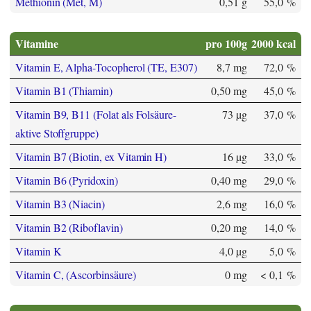
Methionin (Met, M)
0,51 g
55,0 %
Vitamine
pro 100g
2000 kcal
Vitamin E, Alpha-Tocopherol (TE, E307)
8,7 mg
72,0 %
Vitamin B1 (Thiamin)
0,50 mg
45,0 %
Vitamin B9, B11 (Folat als Folsäure-
73 µg
37,0 %
aktive Stoffgruppe)
Vitamin B7 (Biotin, ex Vitamin H)
16 µg
33,0 %
Vitamin B6 (Pyridoxin)
0,40 mg
29,0 %
Vitamin B3 (Niacin)
2,6 mg
16,0 %
Vitamin B2 (Riboflavin)
0,20 mg
14,0 %
Vitamin K
4,0 µg
5,0 %
Vitamin C, (Ascorbinsäure)
0 mg
< 0,1 %