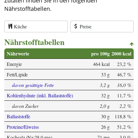
Zutaten finden Sie in den folgenden
Nährstofftabellen.
Küche
Preise
Nährstofftabellen
Nährwerte
pro 100g
2000 kcal
Energie
464 kcal
23,2 %
Fett/Lipide
33 g
46,7 %
davon gesättigte Fette
3,2 g
16,0 %
Kohlenhydrate (inkl. Ballaststoffe)
32 g
11,7 %
davon Zucker
2,0 g
2,2 %
Ballaststoffe
30 g
118,8 %
Proteine/Eiweiss
26 g
51,2 %
Kochsalz (Na:28,0 mg)
71 mg
3,0 %