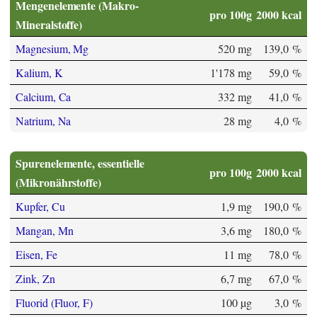
Mengenelemente (Makro-
pro 100g
2000 kcal
Mineralstoffe)
Magnesium, Mg
520 mg
139,0 %
Kalium, K
1'178 mg
59,0 %
Calcium, Ca
332 mg
41,0 %
Natrium, Na
28 mg
4,0 %
Spurenelemente, essentielle
pro 100g
2000 kcal
(Mikronährstoffe)
Kupfer, Cu
1,9 mg
190,0 %
Mangan, Mn
3,6 mg
180,0 %
Eisen, Fe
11 mg
78,0 %
Zink, Zn
6,7 mg
67,0 %
Fluorid (Fluor, F)
100 µg
3,0 %