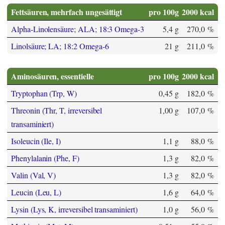
Fettsäuren, mehrfach ungesättigt
pro 100g
2000 kcal
Alpha-Linolensäure; ALA; 18:3 Omega-3
5,4 g
270,0 %
Linolsäure; LA; 18:2 Omega-6
21 g
211,0 %
Aminosäuren, essentielle
pro 100g
2000 kcal
Tryptophan (Trp, W)
0,45 g
182,0 %
Threonin (Thr, T, irreversibel
1,00 g
107,0 %
transaminiert)
Isoleucin (Ile, I)
1,1 g
88,0 %
Phenylalanin (Phe, F)
1,3 g
82,0 %
Valin (Val, V)
1,3 g
82,0 %
Leucin (Leu, L)
1,6 g
64,0 %
Lysin (Lys, K, irreversibel transaminiert)
1,0 g
56,0 %