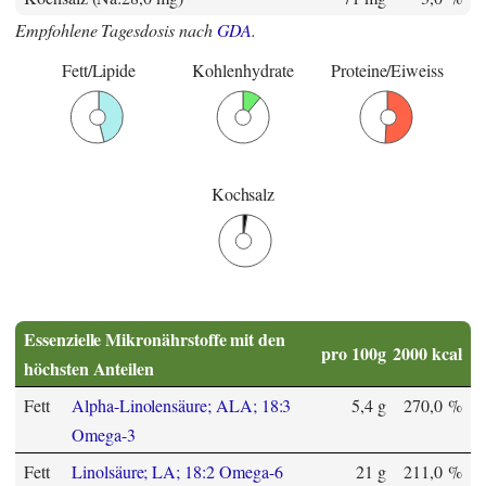
Empfohlene Tagesdosis nach
GDA
.
Fett/Lipide
Kohlenhydrate
Proteine/Eiweiss
Kochsalz
Essenzielle Mikronährstoffe mit den
pro 100g
2000 kcal
höchsten Anteilen
Fett
Alpha-Linolensäure; ALA; 18:3
5,4 g
270,0 %
Omega-3
Fett
Linolsäure; LA; 18:2 Omega-6
21 g
211,0 %