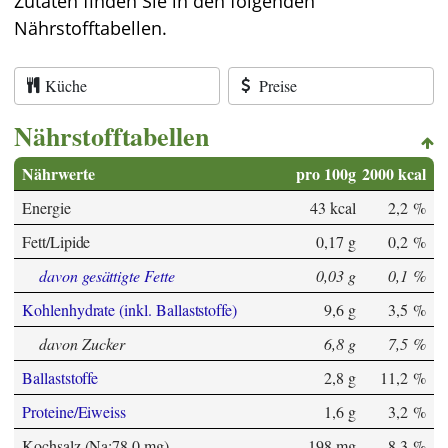
Zutaten finden Sie in den folgenden
Nährstofftabellen.
Küche
Preise
Nährstofftabellen
Nährwerte
pro 100g
2000 kcal
Energie
43 kcal
2,2 %
Fett/Lipide
0,17 g
0,2 %
davon gesättigte Fette
0,03 g
0,1 %
Kohlenhydrate (inkl. Ballaststoffe)
9,6 g
3,5 %
davon Zucker
6,8 g
7,5 %
Ballaststoffe
2,8 g
11,2 %
Proteine/Eiweiss
1,6 g
3,2 %
Kochsalz (Na:78,0 mg)
198 mg
8,3 %