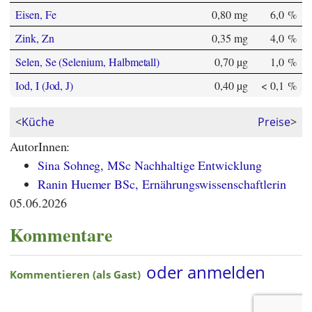
Eisen, Fe
0,80 mg
6,0 %
Zink, Zn
0,35 mg
4,0 %
Selen, Se (Selenium, Halbmetall)
0,70 µg
1,0 %
Iod, I (Jod, J)
0,40 µg
< 0,1 %
<
Küche
Preise
>
AutorInnen:
Sina Sohneg, MSc Nachhaltige Entwicklung
Ranin Huemer BSc, Ernährungswissenschaftlerin
05.06.2026
Kommentare