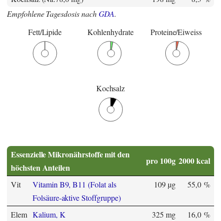
Empfohlene Tagesdosis nach
GDA
.
Fett/Lipide
Kohlenhydrate
Proteine/Eiweiss
Kochsalz
Essenzielle Mikronährstoffe mit den
pro 100g
2000 kcal
höchsten Anteilen
Vit
Vitamin B9, B11 (Folat als
109 µg
55,0 %
Folsäure-aktive Stoffgruppe)
Elem
Kalium, K
325 mg
16,0 %