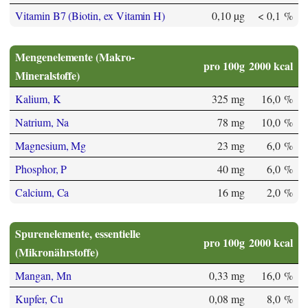
Vitamin B7 (Biotin, ex Vitamin H)
0,10 µg
< 0,1 %
Mengenelemente (Makro-
pro 100g
2000 kcal
Mineralstoffe)
Kalium, K
325 mg
16,0 %
Natrium, Na
78 mg
10,0 %
Magnesium, Mg
23 mg
6,0 %
Phosphor, P
40 mg
6,0 %
Calcium, Ca
16 mg
2,0 %
Spurenelemente, essentielle
pro 100g
2000 kcal
(Mikronährstoffe)
Mangan, Mn
0,33 mg
16,0 %
Kupfer, Cu
0,08 mg
8,0 %