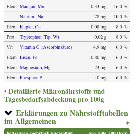
Elem
Mangan, Mn
0,33 mg
16,0 %
Natrium, Na
78 mg
10,0 %
Elem
Kupfer, Cu
0,08 mg
8,0 %
Prot
Tryptophan (Trp, W)
0,02 g
8,0 %
Vit
Vitamin C, (Ascorbinsäure)
4,9 mg
6,0 %
Elem
Eisen, Fe
0,80 mg
6,0 %
Elem
Magnesium, Mg
23 mg
6,0 %
Elem
Phosphor, P
40 mg
6,0 %
Detaillierte Mikronährstoffe und
Tagesbedarfsabdeckung pro 100g
Erklärungen zu Nährstofftabellen
im Allgemeinen
Fettsäuren, mehrfach ungesättigt
pro 100g
2000 kcal