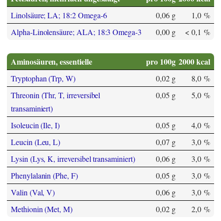
Linolsäure; LA; 18:2 Omega-6
0,06 g
1,0 %
Alpha-Linolensäure; ALA; 18:3 Omega-3
0,00 g
< 0,1 %
Aminosäuren, essentielle
pro 100g
2000 kcal
Tryptophan (Trp, W)
0,02 g
8,0 %
Threonin (Thr, T, irreversibel
0,05 g
5,0 %
transaminiert)
Isoleucin (Ile, I)
0,05 g
4,0 %
Leucin (Leu, L)
0,07 g
3,0 %
Lysin (Lys, K, irreversibel transaminiert)
0,06 g
3,0 %
Phenylalanin (Phe, F)
0,05 g
3,0 %
Valin (Val, V)
0,06 g
3,0 %
Methionin (Met, M)
0,02 g
2,0 %