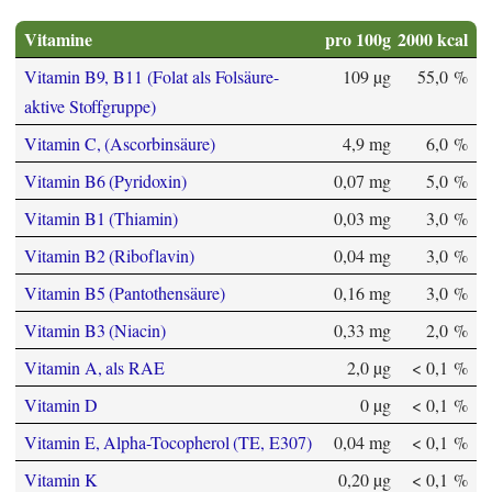
Vitamine
pro 100g
2000 kcal
Vitamin B9, B11 (Folat als Folsäure-
109 µg
55,0 %
aktive Stoffgruppe)
Vitamin C, (Ascorbinsäure)
4,9 mg
6,0 %
Vitamin B6 (Pyridoxin)
0,07 mg
5,0 %
Vitamin B1 (Thiamin)
0,03 mg
3,0 %
Vitamin B2 (Riboflavin)
0,04 mg
3,0 %
Vitamin B5 (Pantothensäure)
0,16 mg
3,0 %
Vitamin B3 (Niacin)
0,33 mg
2,0 %
Vitamin A, als RAE
2,0 µg
< 0,1 %
Vitamin D
0 µg
< 0,1 %
Vitamin E, Alpha-Tocopherol (TE, E307)
0,04 mg
< 0,1 %
Vitamin K
0,20 µg
< 0,1 %