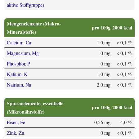
aktive Stoffgruppe)
Mengenelemente (Makro-
pro 100g
2000 kcal
Mineralstoffe)
Calcium, Ca
1,0 mg
< 0,1 %
Magnesium, Mg
0 mg
< 0,1 %
Phosphor, P
0 mg
< 0,1 %
Kalium, K
1,0 mg
< 0,1 %
Natrium, Na
2,0 mg
< 0,1 %
Spurenelemente, essentielle
pro 100g
2000 kcal
(Mikronährstoffe)
Eisen, Fe
0,56 mg
4,0 %
Zink, Zn
0 mg
< 0,1 %