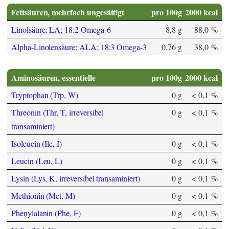
Fettsäuren, mehrfach ungesättigt
pro 100g
2000 kcal
Linolsäure; LA; 18:2 Omega-6
8,8 g
88,0 %
Alpha-Linolensäure; ALA; 18:3 Omega-3
0,76 g
38,0 %
Aminosäuren, essentielle
pro 100g
2000 kcal
Tryptophan (Trp, W)
0 g
< 0,1 %
Threonin (Thr, T, irreversibel
0 g
< 0,1 %
transaminiert)
Isoleucin (Ile, I)
0 g
< 0,1 %
Leucin (Leu, L)
0 g
< 0,1 %
Lysin (Lys, K, irreversibel transaminiert)
0 g
< 0,1 %
Methionin (Met, M)
0 g
< 0,1 %
Phenylalanin (Phe, F)
0 g
< 0,1 %