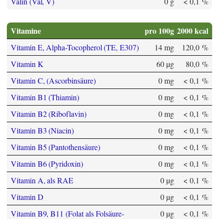
Valin (Val, V)
0 g
< 0,1 %
Vitamine
pro 100g
2000 kcal
Vitamin E, Alpha-Tocopherol (TE, E307)
14 mg
120,0 %
Vitamin K
60 µg
80,0 %
Vitamin C, (Ascorbinsäure)
0 mg
< 0,1 %
Vitamin B1 (Thiamin)
0 mg
< 0,1 %
Vitamin B2 (Riboflavin)
0 mg
< 0,1 %
Vitamin B3 (Niacin)
0 mg
< 0,1 %
Vitamin B5 (Pantothensäure)
0 mg
< 0,1 %
Vitamin B6 (Pyridoxin)
0 mg
< 0,1 %
Vitamin A, als RAE
0 µg
< 0,1 %
Vitamin D
0 µg
< 0,1 %
Vitamin B9, B11 (Folat als Folsäure-
0 µg
< 0,1 %