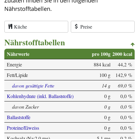
Zutaten finden Sie in den folgenden
Nährstofftabellen.
Küche
Preise
Nährstofftabellen
Nährwerte
pro 100g
2000 kcal
Energie
884 kcal
44,2 %
Fett/Lipide
100 g
142,9 %
davon gesättigte Fette
14 g
69,0 %
Kohlenhydrate (inkl. Ballaststoffe)
0 g
0,0 %
davon Zucker
0 g
0,0 %
Ballaststoffe
0 g
0,0 %
Proteine/Eiweiss
0 g
0,0 %
Kochsalz (Na:2,0 mg)
5,1 mg
0,2 %