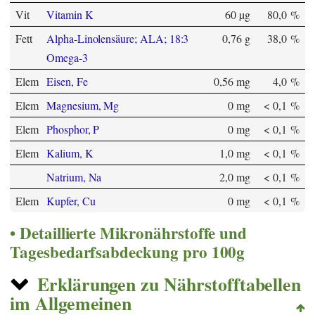
Vit
Vitamin K
60 µg
80,0 %
Fett
Alpha-Linolensäure; ALA; 18:3
0,76 g
38,0 %
Omega-3
Elem
Eisen, Fe
0,56 mg
4,0 %
Elem
Magnesium, Mg
0 mg
< 0,1 %
Elem
Phosphor, P
0 mg
< 0,1 %
Elem
Kalium, K
1,0 mg
< 0,1 %
Natrium, Na
2,0 mg
< 0,1 %
Elem
Kupfer, Cu
0 mg
< 0,1 %
Detaillierte Mikronährstoffe und
Tagesbedarfsabdeckung pro 100g
Erklärungen zu Nährstofftabellen
im Allgemeinen