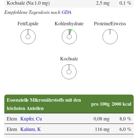
Kochsalz (Na:1,0 mg)
2,5 mg
0,1 %
Empfohlene Tagesdosis nach
GDA
.
Fett/Lipide
Kohlenhydrate
Proteine/Eiweiss
Kochsalz
Essenzielle Mikronährstoffe mit den
pro 100g
2000 kcal
höchsten Anteilen
Elem
Kupfer, Cu
0,08 mg
8,0 %
Elem
Kalium, K
116 mg
6,0 %