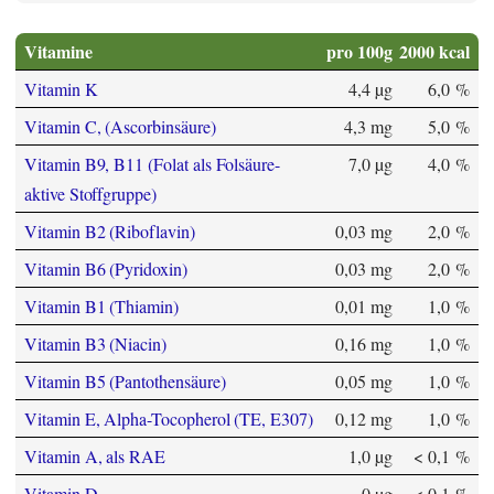
Vitamine
pro 100g
2000 kcal
Vitamin K
4,4 µg
6,0 %
Vitamin C, (Ascorbinsäure)
4,3 mg
5,0 %
Vitamin B9, B11 (Folat als Folsäure-
7,0 µg
4,0 %
aktive Stoffgruppe)
Vitamin B2 (Riboflavin)
0,03 mg
2,0 %
Vitamin B6 (Pyridoxin)
0,03 mg
2,0 %
Vitamin B1 (Thiamin)
0,01 mg
1,0 %
Vitamin B3 (Niacin)
0,16 mg
1,0 %
Vitamin B5 (Pantothensäure)
0,05 mg
1,0 %
Vitamin E, Alpha-Tocopherol (TE, E307)
0,12 mg
1,0 %
Vitamin A, als RAE
1,0 µg
< 0,1 %
Vitamin D
0 µg
< 0,1 %