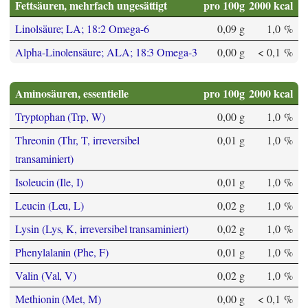
Fettsäuren, mehrfach ungesättigt
pro 100g
2000 kcal
Linolsäure; LA; 18:2 Omega-6
0,09 g
1,0 %
Alpha-Linolensäure; ALA; 18:3 Omega-3
0,00 g
< 0,1 %
Aminosäuren, essentielle
pro 100g
2000 kcal
Tryptophan (Trp, W)
0,00 g
1,0 %
Threonin (Thr, T, irreversibel
0,01 g
1,0 %
transaminiert)
Isoleucin (Ile, I)
0,01 g
1,0 %
Leucin (Leu, L)
0,02 g
1,0 %
Lysin (Lys, K, irreversibel transaminiert)
0,02 g
1,0 %
Phenylalanin (Phe, F)
0,01 g
1,0 %
Valin (Val, V)
0,02 g
1,0 %
Methionin (Met, M)
0,00 g
< 0,1 %