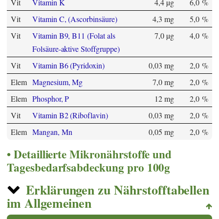
Vit
Vitamin K
4,4 µg
6,0 %
Vit
Vitamin C, (Ascorbinsäure)
4,3 mg
5,0 %
Vit
Vitamin B9, B11 (Folat als
7,0 µg
4,0 %
Folsäure-aktive Stoffgruppe)
Vit
Vitamin B6 (Pyridoxin)
0,03 mg
2,0 %
Elem
Magnesium, Mg
7,0 mg
2,0 %
Elem
Phosphor, P
12 mg
2,0 %
Vit
Vitamin B2 (Riboflavin)
0,03 mg
2,0 %
Elem
Mangan, Mn
0,05 mg
2,0 %
Detaillierte Mikronährstoffe und
Tagesbedarfsabdeckung pro 100g
Erklärungen zu Nährstofftabellen
im Allgemeinen