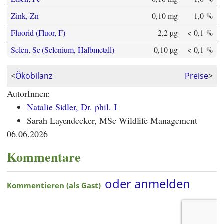
Zink, Zn
0,10 mg
1,0 %
Fluorid (Fluor, F)
2,2 µg
< 0,1 %
Selen, Se (Selenium, Halbmetall)
0,10 µg
< 0,1 %
<
Ökobilanz
Preise
>
AutorInnen:
Natalie Sidler, Dr. phil. I
Sarah Layendecker, MSc Wildlife Management
06.06.2026
Kommentare