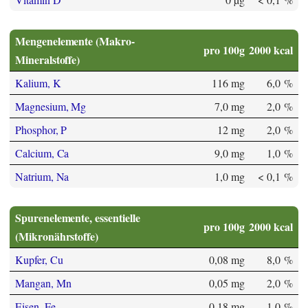
Mengenelemente (Makro-
pro 100g
2000 kcal
Mineralstoffe)
Kalium, K
116 mg
6,0 %
Magnesium, Mg
7,0 mg
2,0 %
Phosphor, P
12 mg
2,0 %
Calcium, Ca
9,0 mg
1,0 %
Natrium, Na
1,0 mg
< 0,1 %
Spurenelemente, essentielle
pro 100g
2000 kcal
(Mikronährstoffe)
Kupfer, Cu
0,08 mg
8,0 %
Mangan, Mn
0,05 mg
2,0 %
Eisen, Fe
0,18 mg
1,0 %