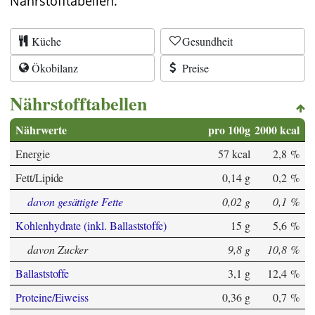
Nährstofftabellen.
Küche
Gesundheit
Ökobilanz
Preise
Nährstofftabellen
Nährwerte
pro 100g
2000 kcal
Energie
57 kcal
2,8 %
Fett/Lipide
0,14 g
0,2 %
davon gesättigte Fette
0,02 g
0,1 %
Kohlenhydrate (inkl. Ballaststoffe)
15 g
5,6 %
davon Zucker
9,8 g
10,8 %
Ballaststoffe
3,1 g
12,4 %
Proteine/Eiweiss
0,36 g
0,7 %