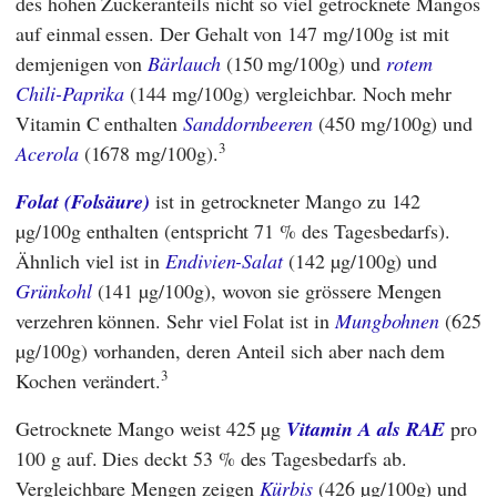
des hohen Zuckeranteils nicht so viel getrocknete Mangos
auf einmal essen. Der Gehalt von 147 mg/100g ist mit
demjenigen von
Bärlauch
(150 mg/100g) und
rotem
Chili-Paprika
(144 mg/100g) vergleichbar. Noch mehr
Vitamin C enthalten
Sanddornbeeren
(450 mg/100g) und
3
Acerola
(1678 mg/100g).
Folat
(Folsäure)
ist in getrockneter Mango zu 142
µg/100g enthalten (entspricht 71 % des Tagesbedarfs).
Ähnlich viel ist in
Endivien-Salat
(142 µg/100g) und
Grünkohl
(141 µg/100g), wovon sie grössere Mengen
verzehren können. Sehr viel Folat ist in
Mungbohnen
(625
µg/100g) vorhanden, deren Anteil sich aber nach dem
3
Kochen verändert.
Getrocknete Mango weist 425 µg
Vitamin A als RAE
pro
100 g auf. Dies deckt 53 % des Tagesbedarfs ab.
Vergleichbare Mengen zeigen
Kürbis
(426 µg/100g) und