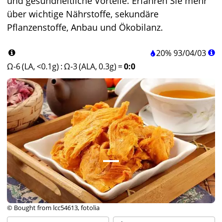
und gesundheitliche Vorteile. Erfahren Sie mehr
über wichtige Nährstoffe, sekundäre
Pflanzenstoffe, Anbau und Ökobilanz.
20%
93
/
04
/
03
Ω-6 (LA, <0.1g)
:
Ω-3 (ALA, 0.3g)
=
0:0
© Bought from lcc54613, fotolia