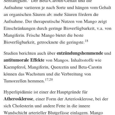
Sehfähigkeit.
Der Beta-Carotin-Gehalt und die
Aufnahme variieren je nach Sorte und hängen vom Gehalt
an organischen Säuren ab: mehr Säuren fördern die
Aufnahme. Der therapeutische Nutzen von Mango zeigt
Einschränkungen durch geringe Bioverfügbarkeit, v.a. von
Mangiferin. Frische Mango bietet die beste
18
Bioverfügbarkeit, getrocknete die geringste.
entzündungshemmende
Studien berichten auch über
und
antitumorale Effekte
von Mangos. Inhaltsstoffe wie
Kaempferol, Mangiferin, Quercetin und Beta-Carotin
können das Wachstum und die Verbreitung von
17,20
Tumorzellen hemmen.
Hyperlipidämie ist einer der Hauptgründe für
Atherosklerose
,
einer Form der Arteriosklerose, bei der
sich Cholesterin und andere Fette in die innere
Wandschicht arterieller Blutgefässe einlagern. Mango