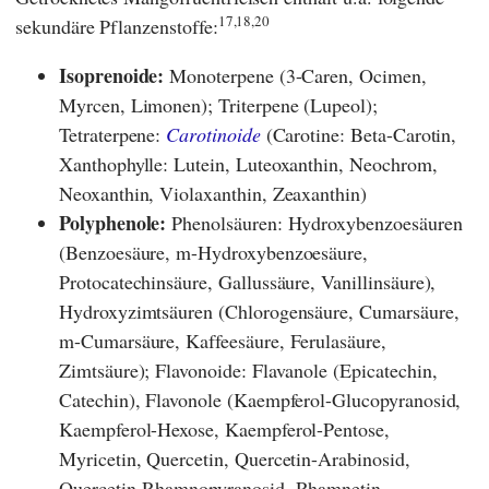
17,18,20
sekundäre Pflanzenstoffe:
Isoprenoide:
Monoterpene (3-Caren, Ocimen,
Myrcen, Limonen); Triterpene (Lupeol);
Tetraterpene:
Carotinoide
(Carotine: Beta-Carotin,
Xanthophylle: Lutein, Luteoxanthin, Neochrom,
Neoxanthin, Violaxanthin, Zeaxanthin)
Polyphenole:
Phenolsäuren: Hydroxybenzoesäuren
(Benzoesäure, m-Hydroxybenzoesäure,
Protocatechinsäure, Gallussäure, Vanillinsäure),
Hydroxyzimtsäuren (Chlorogensäure, Cumarsäure,
m-Cumarsäure, Kaffeesäure, Ferulasäure,
Zimtsäure); Flavonoide: Flavanole (Epicatechin,
Catechin), Flavonole (Kaempferol-Glucopyranosid,
Kaempferol-Hexose, Kaempferol-Pentose,
Myricetin, Quercetin, Quercetin-Arabinosid,
Quercetin-Rhamnopyranosid, Rhamnetin-