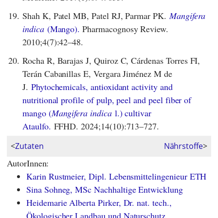
19.
Shah K, Patel MB, Patel RJ, Parmar PK.
Mangifera
indica
(Mango).
Pharmacognosy Review.
2010;4(7):42–48.
20.
Rocha R, Barajas J, Quiroz C, Cárdenas Torres FI,
Terán Cabanillas E, Vergara Jiménez M de
J.
Phytochemicals, antioxidant activity and
nutritional profile of pulp, peel and peel fiber of
mango (
Mangifera indica
l.) cultivar
Ataulfo.
FFHD. 2024;14(10):713–727.
<
Zutaten
Nährstoffe
>
AutorInnen:
Karin Rustmeier, Dipl. Lebensmittelingenieur ETH
Sina Sohneg, MSc Nachhaltige Entwicklung
Heidemarie Alberta Pirker, Dr. nat. tech.,
Ökologischer Landbau und Naturschutz