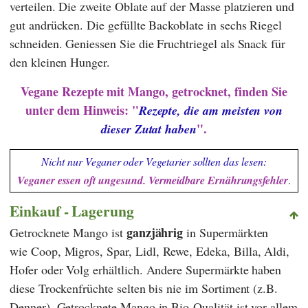
verteilen. Die zweite Oblate auf der Masse platzieren und
gut andrücken. Die gefüllte Backoblate in sechs Riegel
schneiden. Geniessen Sie die Fruchtriegel als Snack für
den kleinen Hunger.
Vegane Rezepte mit Mango, getrocknet, finden Sie
unter dem Hinweis: "
Rezepte, die am meisten von
".
dieser Zutat haben
Nicht nur Veganer oder Vegetarier sollten das lesen:
Veganer essen oft ungesund. Vermeidbare Ernährungsfehler
.
Einkauf - Lagerung
ganzjährig
Getrocknete Mango ist
in Supermärkten
wie
Coop
,
Migros
,
Spar
,
Lidl
,
Rewe
,
Edeka
,
Billa
,
Aldi
,
Hofer
oder
Volg
erhältlich. Andere Supermärkte haben
diese Trockenfrüchte selten bis nie im Sortiment (z.B.
Denner
). Getrocknete Mango in Bio-Qualität ist vor allem