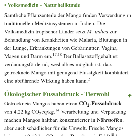
Volksmedizin - Naturheilkunde
Sämtliche Pflanzenteile der Mango finden Verwendung in
traditionellen Medizinsystemen in Indien. Die
Volksmedizin tropischer Länder setzt
M. indica
zur
Behandlung von Krankheiten wie Malaria, Blutungen in
der Lunge, Erkrankungen von Gebärmutter, Vagina,
17,18
Magen und Darm ein.
Der Ballaststoffgehalt ist
verdauungsfördernd, weshalb es möglich ist, dass
getrocknete Mango mit genügend Flüssigkeit kombiniert,
2
eine abführende Wirkung haben kann.
Ökologischer Fussabdruck - Tierwohl
CO
-Fussabdruck
Getrocknete Mangos haben einen
2
14
von 4,22 kg CO
eq/kg.
Verarbeitung und Verpackung
2
machen Mangos haltbar, konzentrierter in Nährstoffen,
aber auch schädlicher für die Umwelt. Frische Mangos
10
haben mit 0,13 kg CO
eq/kg (Brasilien ab Feld)
bzw.