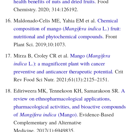
health benefits of nuts and dried fruits.
Food
Chemistry. 2020; 314:126192.
16.
Maldonado-Celis ME, Yahia EM et al.
Chemical
composition of mango (
Mangifera indica
L.) fruit:
nutritional and phytochemical compounds.
Front
Plant Sci. 2019;10:1073.
17.
Mirza B, Croley CR et al.
Mango (
Mangifera
indica
L.): a magnificent plant with cancer
preventive and anticancer therapeutic potential.
Crit
Rev Food Sci Nutr. 2021;61(13):2125–2151.
18.
Ediriweera MK, Tennekoon KH, Samarakoon SR.
A
review on ethnopharmacological applications,
pharmacological activities, and bioactive compounds
of
Mangifera indica
(Mango).
Evidence-Based
Complementary and Alternative
Medicine. 2017(1):6949835.