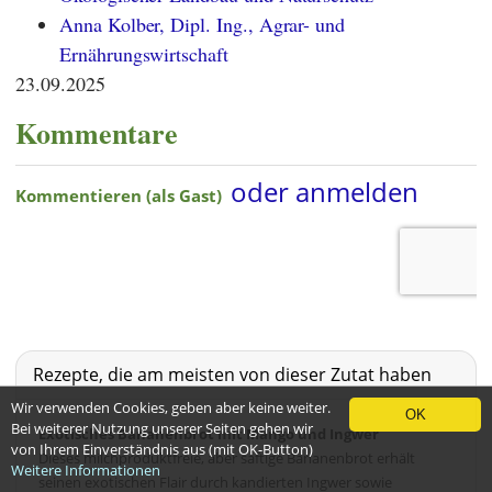
Anna Kolber, Dipl. Ing., Agrar- und
Ernährungswirtschaft
23.09.2025
Kommentare
Rezepte, die am meisten von dieser Zutat haben
Wir verwenden Cookies, geben aber keine weiter.
OK
Bei weiterer Nutzung unserer Seiten gehen wir
Exotisches Bananenbrot mit Mango und Ingwer
von Ihrem Einverständnis aus (mit OK-Button)
Dieses milchproduktfreie, aber saftige Bananenbrot erhält
Weitere Informationen
seinen exotischen Flair durch kandierten Ingwer sowie