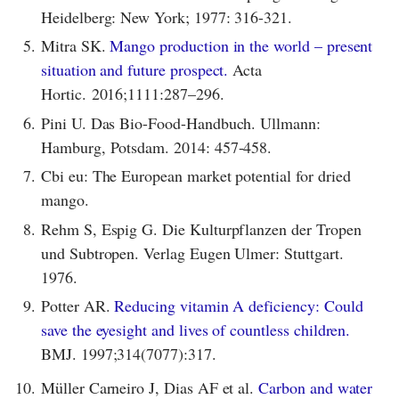
Heidelberg: New York; 1977: 316-321.
5.
Mitra SK.
Mango production in the world – present
situation and future prospect.
Acta
Hortic. 2016;1111:287–296.
6.
Pini U. Das Bio-Food-Handbuch. Ullmann:
Hamburg, Potsdam. 2014: 457-458.
7.
Cbi eu: The European market potential for dried
mango.
8.
Rehm S, Espig G. Die Kulturpflanzen der Tropen
und Subtropen. Verlag Eugen Ulmer: Stuttgart.
1976.
9.
Potter AR.
Reducing vitamin A deficiency: Could
save the eyesight and lives of countless children.
BMJ. 1997;314(7077):317.
10.
Müller Carneiro J, Dias AF et al.
Carbon and water