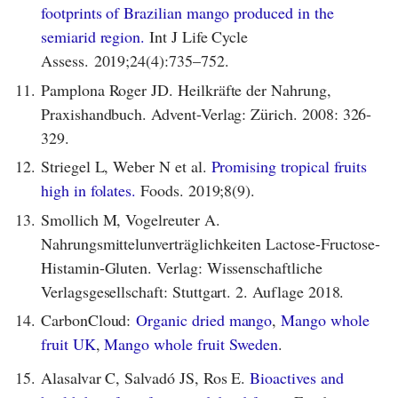
footprints of Brazilian mango produced in the
semiarid region.
Int J Life Cycle
Assess. 2019;24(4):735–752.
11.
Pamplona Roger JD. Heilkräfte der Nahrung,
Praxishandbuch. Advent-Verlag: Zürich. 2008: 326-
329.
12.
Striegel L, Weber N et al.
Promising tropical fruits
high in folates.
Foods. 2019;8(9).
13.
Smollich M, Vogelreuter A.
Nahrungsmittelunverträglichkeiten Lactose-Fructose-
Histamin-Gluten. Verlag: Wissenschaftliche
Verlagsgesellschaft: Stuttgart. 2. Auflage 2018.
14.
CarbonCloud:
Organic dried mango
,
Mango whole
fruit UK
,
Mango whole fruit Sweden
.
15.
Alasalvar C, Salvadó JS, Ros E.
Bioactives and