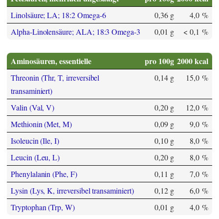
Linolsäure; LA; 18:2 Omega-6
0,36 g
4,0 %
Alpha-Linolensäure; ALA; 18:3 Omega-3
0,01 g
< 0,1 %
Aminosäuren, essentielle
pro 100g
2000 kcal
Threonin (Thr, T, irreversibel
0,14 g
15,0 %
transaminiert)
Valin (Val, V)
0,20 g
12,0 %
Methionin (Met, M)
0,09 g
9,0 %
Isoleucin (Ile, I)
0,10 g
8,0 %
Leucin (Leu, L)
0,20 g
8,0 %
Phenylalanin (Phe, F)
0,11 g
7,0 %
Lysin (Lys, K, irreversibel transaminiert)
0,12 g
6,0 %
Tryptophan (Trp, W)
0,01 g
4,0 %