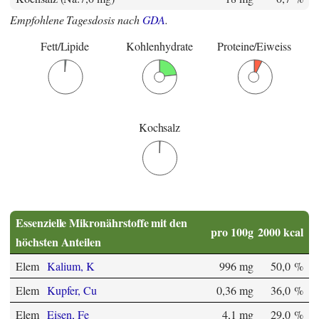
Empfohlene Tagesdosis nach
GDA
.
Fett/Lipide
Kohlenhydrate
Proteine/Eiweiss
Kochsalz
Essenzielle Mikronährstoffe mit den
pro 100g
2000 kcal
höchsten Anteilen
Elem
Kalium, K
996 mg
50,0 %
Elem
Kupfer, Cu
0,36 mg
36,0 %
Elem
Eisen, Fe
4,1 mg
29,0 %