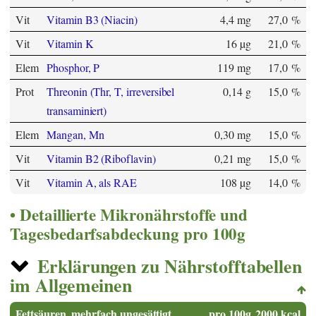
Vit
Vitamin B3 (Niacin)
4,4 mg
27,0 %
Vit
Vitamin K
16 µg
21,0 %
Elem
Phosphor, P
119 mg
17,0 %
Prot
Threonin (Thr, T, irreversibel
0,14 g
15,0 %
transaminiert)
Elem
Mangan, Mn
0,30 mg
15,0 %
Vit
Vitamin B2 (Riboflavin)
0,21 mg
15,0 %
Vit
Vitamin A, als RAE
108 µg
14,0 %
Detaillierte Mikronährstoffe und
Tagesbedarfsabdeckung pro 100g
Erklärungen zu Nährstofftabellen
im Allgemeinen
Fettsäuren, mehrfach ungesättigt
pro 100g
2000 kcal