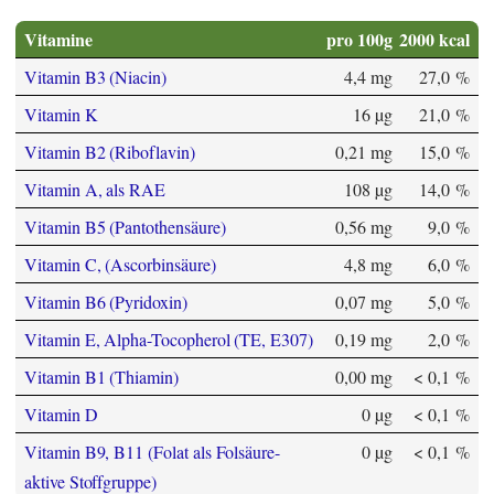
Vitamine
pro 100g
2000 kcal
Vitamin B3 (Niacin)
4,4 mg
27,0 %
Vitamin K
16 µg
21,0 %
Vitamin B2 (Riboflavin)
0,21 mg
15,0 %
Vitamin A, als RAE
108 µg
14,0 %
Vitamin B5 (Pantothensäure)
0,56 mg
9,0 %
Vitamin C, (Ascorbinsäure)
4,8 mg
6,0 %
Vitamin B6 (Pyridoxin)
0,07 mg
5,0 %
Vitamin E, Alpha-Tocopherol (TE, E307)
0,19 mg
2,0 %
Vitamin B1 (Thiamin)
0,00 mg
< 0,1 %
Vitamin D
0 µg
< 0,1 %
Vitamin B9, B11 (Folat als Folsäure-
0 µg
< 0,1 %
aktive Stoffgruppe)