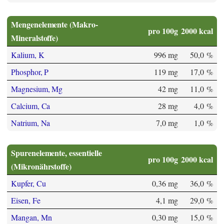
Mengenelemente (Makro-
pro 100g
2000 kcal
Mineralstoffe)
Kalium, K
996 mg
50,0 %
Phosphor, P
119 mg
17,0 %
Magnesium, Mg
42 mg
11,0 %
Calcium, Ca
28 mg
4,0 %
Natrium, Na
7,0 mg
1,0 %
Spurenelemente, essentielle
pro 100g
2000 kcal
(Mikronährstoffe)
Kupfer, Cu
0,36 mg
36,0 %
Eisen, Fe
4,1 mg
29,0 %
Mangan, Mn
0,30 mg
15,0 %