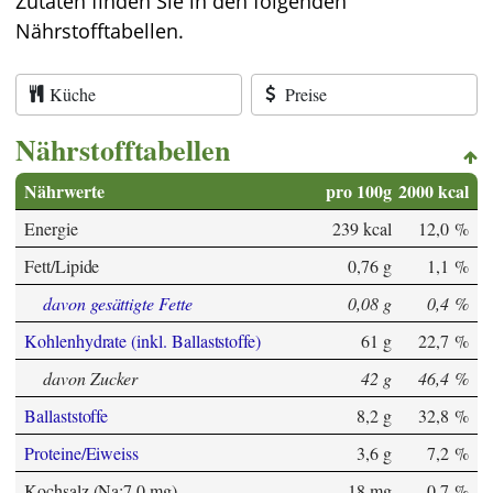
Zutaten finden Sie in den folgenden
Nährstofftabellen.
Küche
Preise
Nährstofftabellen
Nährwerte
pro 100g
2000 kcal
Energie
239 kcal
12,0 %
Fett/Lipide
0,76 g
1,1 %
davon gesättigte Fette
0,08 g
0,4 %
Kohlenhydrate (inkl. Ballaststoffe)
61 g
22,7 %
davon Zucker
42 g
46,4 %
Ballaststoffe
8,2 g
32,8 %
Proteine/Eiweiss
3,6 g
7,2 %
Kochsalz (Na:7,0 mg)
18 mg
0,7 %