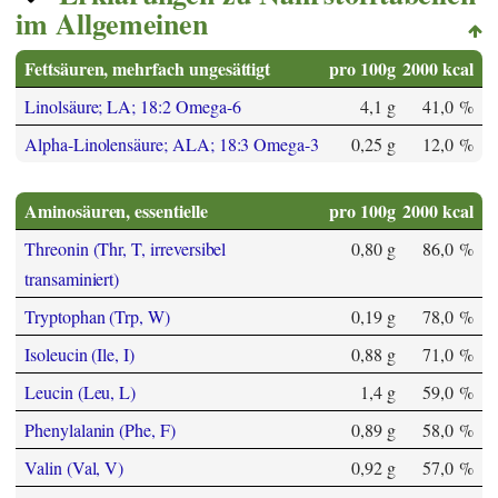
im Allgemeinen
Fettsäuren, mehrfach ungesättigt
pro 100g
2000 kcal
Linolsäure; LA; 18:2 Omega-6
4,1 g
41,0 %
Alpha-Linolensäure; ALA; 18:3 Omega-3
0,25 g
12,0 %
Aminosäuren, essentielle
pro 100g
2000 kcal
Threonin (Thr, T, irreversibel
0,80 g
86,0 %
transaminiert)
Tryptophan (Trp, W)
0,19 g
78,0 %
Isoleucin (Ile, I)
0,88 g
71,0 %
Leucin (Leu, L)
1,4 g
59,0 %
Phenylalanin (Phe, F)
0,89 g
58,0 %
Valin (Val, V)
0,92 g
57,0 %