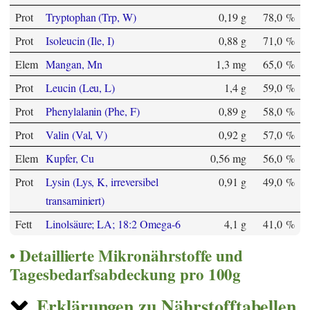
Prot
Tryptophan (Trp, W)
0,19 g
78,0 %
Prot
Isoleucin (Ile, I)
0,88 g
71,0 %
Elem
Mangan, Mn
1,3 mg
65,0 %
Prot
Leucin (Leu, L)
1,4 g
59,0 %
Prot
Phenylalanin (Phe, F)
0,89 g
58,0 %
Prot
Valin (Val, V)
0,92 g
57,0 %
Elem
Kupfer, Cu
0,56 mg
56,0 %
Prot
Lysin (Lys, K, irreversibel
0,91 g
49,0 %
transaminiert)
Fett
Linolsäure; LA; 18:2 Omega-6
4,1 g
41,0 %
Detaillierte Mikronährstoffe und
Tagesbedarfsabdeckung pro 100g
Erklärungen zu Nährstofftabellen