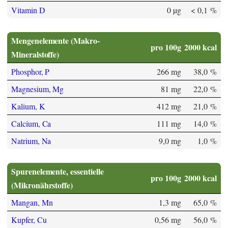
Vitamin D
0 µg
< 0,1 %
Mengenelemente (Makro-
pro 100g
2000 kcal
Mineralstoffe)
Phosphor, P
266 mg
38,0 %
Magnesium, Mg
81 mg
22,0 %
Kalium, K
412 mg
21,0 %
Calcium, Ca
111 mg
14,0 %
Natrium, Na
9,0 mg
1,0 %
Spurenelemente, essentielle
pro 100g
2000 kcal
(Mikronährstoffe)
Mangan, Mn
1,3 mg
65,0 %
Kupfer, Cu
0,56 mg
56,0 %