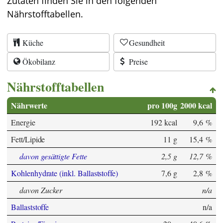
Zutaten finden Sie in den folgenden
Nährstofftabellen.
Küche
Gesundheit
Ökobilanz
Preise
Nährstofftabellen
Nährwerte
pro 100g
2000 kcal
Energie
192 kcal
9,6 %
Fett/Lipide
11 g
15,4 %
davon gesättigte Fette
2,5 g
12,7 %
Kohlenhydrate (inkl. Ballaststoffe)
7,6 g
2,8 %
davon Zucker
n/a
Ballaststoffe
n/a