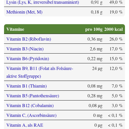
Lysin (Lys, K, irreversibel transaminiert)
0,91 g
49,0 %
Methionin (Met, M)
0,18 g
19,0 %
Vitamine
pro 100g
2000 kcal
Vitamin B2 (Riboflavin)
0,36 mg
26,0 %
Vitamin B3 (Niacin)
2,6 mg
17,0 %
Vitamin B6 (Pyridoxin)
0,22 mg
15,0 %
Vitamin B9, B11 (Folat als Folsäure-
24 µg
12,0 %
aktive Stoffgruppe)
Vitamin B1 (Thiamin)
0,08 mg
7,0 %
Vitamin B5 (Pantothensäure)
0,28 mg
5,0 %
Vitamin B12 (Cobalamin)
0,08 µg
3,0 %
Vitamin C, (Ascorbinsäure)
0 mg
< 0,1 %
Vitamin A, als RAE
0 µg
< 0,1 %