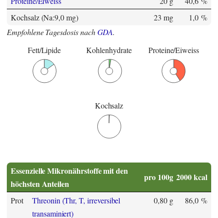
Proteine/Eiweiss
20 g
40,6 %
Kochsalz (Na:9,0 mg)
23 mg
1,0 %
Empfohlene Tagesdosis nach
GDA
.
Fett/Lipide
Kohlenhydrate
Proteine/Eiweiss
Kochsalz
Essenzielle Mikronährstoffe mit den
pro 100g
2000 kcal
höchsten Anteilen
Prot
Threonin (Thr, T, irreversibel
0,80 g
86,0 %
transaminiert)