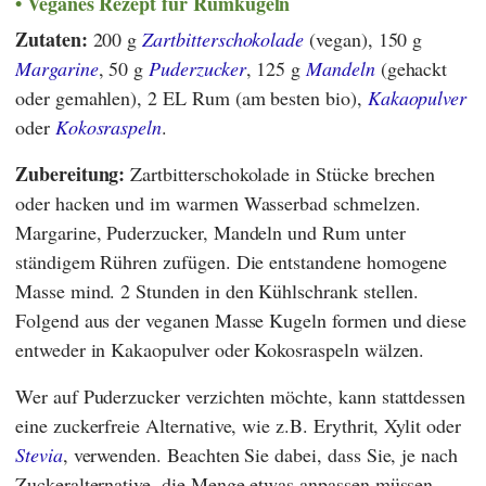
Veganes Rezept für Rumkugeln
Zutaten:
200 g
Zartbitterschokolade
(vegan), 150 g
Margarine
, 50 g
Puderzucker
, 125 g
Mandeln
(gehackt
oder gemahlen), 2 EL Rum (am besten bio),
Kakaopulver
oder
Kokosraspeln
.
Zubereitung:
Zartbitterschokolade in Stücke brechen
oder hacken und im warmen Wasserbad schmelzen.
Margarine, Puderzucker, Mandeln und Rum unter
ständigem Rühren zufügen. Die entstandene homogene
Masse mind. 2 Stunden in den Kühlschrank stellen.
Folgend aus der veganen Masse Kugeln formen und diese
entweder in Kakaopulver oder Kokosraspeln wälzen.
Wer auf Puderzucker verzichten möchte, kann stattdessen
eine zuckerfreie Alternative, wie z.B. Erythrit, Xylit oder
Stevia
, verwenden. Beachten Sie dabei, dass Sie, je nach
Zuckeralternative, die Menge etwas anpassen müssen.