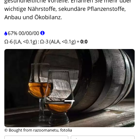
gesundheitliche Vorteile. Erfahren Sie mehr über
wichtige Nährstoffe, sekundäre Pflanzenstoffe,
Anbau und Ökobilanz.
67%
00
/
00
/
00
Ω-6 (LA, <0.1g)
:
Ω-3 (ALA, <0.1g)
=
0:0
© Bought from razoomanetu, fotolia