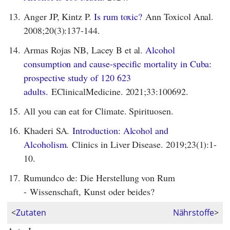
13.
Anger JP, Kintz P.
Is rum toxic?
Ann Toxicol Anal.
2008;20(3):137-144.
14.
Armas Rojas NB, Lacey B et al.
Alcohol
consumption and cause-specific mortality in Cuba:
prospective study of 120 623
adults.
EClinicalMedicine. 2021;33:100692.
15.
All you can eat for Climate. Spirituosen.
16.
Khaderi SA.
Introduction: Alcohol and
Alcoholism.
Clinics in Liver Disease. 2019;23(1):1-
10.
17.
Rumundco de: Die Herstellung von Rum
- Wissenschaft, Kunst oder beides?
<
Zutaten
Nährstoffe
>