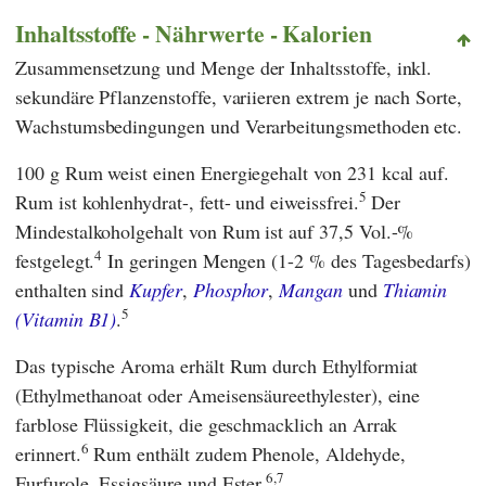
Inhaltsstoffe - Nährwerte - Kalorien
Zusammensetzung und Menge der Inhaltsstoffe, inkl.
sekundäre Pflanzenstoffe, variieren extrem je nach Sorte,
Wachstumsbedingungen und Verarbeitungsmethoden etc.
100 g Rum weist einen Energiegehalt von 231 kcal auf.
5
Rum ist kohlenhydrat-, fett- und eiweissfrei.
Der
Mindestalkoholgehalt von Rum ist auf 37,5 Vol.-%
4
festgelegt.
In geringen Mengen (1-2 % des Tagesbedarfs)
enthalten sind
Kupfer
,
Phosphor
,
Mangan
und
Thiamin
5
(Vitamin B1)
.
Das typische Aroma erhält Rum durch Ethylformiat
(Ethylmethanoat oder Ameisensäureethylester), eine
farblose Flüssigkeit, die geschmacklich an Arrak
6
erinnert.
Rum enthält zudem Phenole, Aldehyde,
6,7
Furfurole, Essigsäure und Ester.