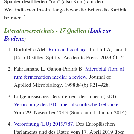
Spanier destillierten "ron" (also Rum) auf den
Westindischen Inseln, lange bevor die Briten die Karibik
7
betraten.
Literaturverzeichnis - 17 Quellen (
Link zur
Evidenz
)
1.
Bortoletto AM.
Rum and cachaça.
In: Hill A, Jack F
(Ed.) Distilled Spirits. Academic Press. 2023:61-74.
2.
Fahrasmane L, Ganou-Parfait B.
Microbial flora of
rum fermentation media: a review.
Journal of
Applied Microbiology. 1998;84(6):921–928.
3.
Eidgenössisches Departement des Innern (EDI).
Verordnung des EDI über alkoholische Getränke.
Vom 29. November 2013 (Stand am 1. Januar 2014).
4.
Verordnung (EU) 2019/787.
Des Europäischen
Parlaments und des Rates vom 17. April 2019 über