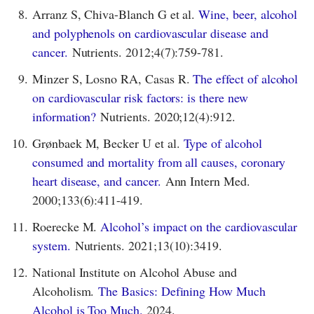
8.
Arranz S, Chiva-Blanch G et al.
Wine, beer, alcohol
and polyphenols on cardiovascular disease and
cancer.
Nutrients. 2012;4(7):759-781.
9.
Minzer S, Losno RA, Casas R.
The effect of alcohol
on cardiovascular risk factors: is there new
information?
Nutrients. 2020;12(4):912.
10.
Grønbaek M, Becker U et al.
Type of alcohol
consumed and mortality from all causes, coronary
heart disease, and cancer.
Ann Intern Med.
2000;133(6):411-419.
11.
Roerecke M.
Alcohol’s impact on the cardiovascular
system.
Nutrients. 2021;13(10):3419.
12.
National Institute on Alcohol Abuse and
Alcoholism.
The Basics: Defining How Much
Alcohol is Too Much.
2024.