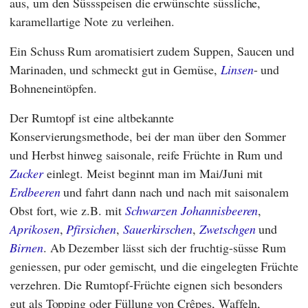
aus, um den Süssspeisen die erwünschte süssliche,
karamellartige Note zu verleihen.
Ein Schuss Rum aromatisiert zudem Suppen, Saucen und
Marinaden, und schmeckt gut in Gemüse,
Linsen
- und
Bohneneintöpfen.
Der Rumtopf ist eine altbekannte
Konservierungsmethode, bei der man über den Sommer
und Herbst hinweg saisonale, reife Früchte in Rum und
Zucker
einlegt. Meist beginnt man im Mai/Juni mit
Erdbeeren
und fahrt dann nach und nach mit saisonalem
Obst fort, wie z.B. mit
Schwarzen Johannisbeeren
,
Aprikosen
,
Pfirsichen
,
Sauerkirschen
,
Zwetschgen
und
Birnen
. Ab Dezember lässt sich der fruchtig-süsse Rum
geniessen, pur oder gemischt, und die eingelegten Früchte
verzehren. Die Rumtopf-Früchte eignen sich besonders
gut als Topping oder Füllung von Crêpes, Waffeln,