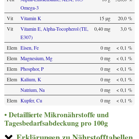
Omega-3
Vit
Vitamin K
15 µg
20,0 %
Vit
Vitamin E, Alpha-Tocopherol (TE,
0,40 mg
3,0 %
E307)
Elem
Eisen, Fe
0 mg
< 0,1 %
Elem
Magnesium, Mg
0 mg
< 0,1 %
Elem
Phosphor, P
0 mg
< 0,1 %
Elem
Kalium, K
0 mg
< 0,1 %
Natrium, Na
0 mg
< 0,1 %
Elem
Kupfer, Cu
0 mg
< 0,1 %
Detaillierte Mikronährstoffe und
Tagesbedarfsabdeckung pro 100g
Erklärungen zu Nährstofftabellen