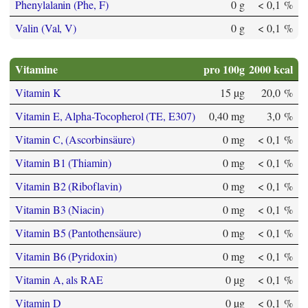
Phenylalanin (Phe, F)
0 g
< 0,1 %
Valin (Val, V)
0 g
< 0,1 %
Vitamine
pro 100g
2000 kcal
Vitamin K
15 µg
20,0 %
Vitamin E, Alpha-Tocopherol (TE, E307)
0,40 mg
3,0 %
Vitamin C, (Ascorbinsäure)
0 mg
< 0,1 %
Vitamin B1 (Thiamin)
0 mg
< 0,1 %
Vitamin B2 (Riboflavin)
0 mg
< 0,1 %
Vitamin B3 (Niacin)
0 mg
< 0,1 %
Vitamin B5 (Pantothensäure)
0 mg
< 0,1 %
Vitamin B6 (Pyridoxin)
0 mg
< 0,1 %
Vitamin A, als RAE
0 µg
< 0,1 %
Vitamin D
0 µg
< 0,1 %