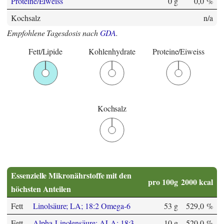
Proteine/Eiweiss
0 g
0,0 %
Kochsalz
n/a
Empfohlene Tagesdosis nach
GDA
.
Fett/Lipide
Kohlenhydrate
Proteine/Eiweiss
Kochsalz
Essenzielle Mikronährstoffe mit den
pro 100g
2000 kcal
höchsten Anteilen
Fett
Linolsäure; LA; 18:2 Omega-6
53 g
529,0 %
Fett
Alpha-Linolensäure; ALA; 18:3
10 g
520,0 %