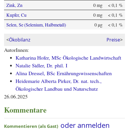
Zink, Zn
0 mg
< 0,1 %
Kupfer, Cu
0 mg
< 0,1 %
Selen, Se (Selenium, Halbmetall)
0 µg
< 0,1 %
<
Ökobilanz
Preise
>
AutorInnen:
Katharina Hofer, MSc Ökologische Landwirtschaft
Natalie Sidler, Dr. phil. I
Alina Dressel, BSc Ernährungswissenschaften
Heidemarie Alberta Pirker, Dr. nat. tech.,
Ökologischer Landbau und Naturschutz
26.06.2025
Kommentare