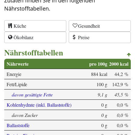
Zutaten finden Sie in den folgenden
Nährstofftabellen.
Küche
Gesundheit
Ökobilanz
Preise
Nährstofftabellen
Nährwerte
pro 100g
2000 kcal
Energie
884 kcal
44,2 %
Fett/Lipide
100 g
142,9 %
davon gesättigte Fette
9,1 g
45,5 %
Kohlenhydrate (inkl. Ballaststoffe)
0 g
0,0 %
davon Zucker
0 g
0,0 %
Ballaststoffe
0 g
0,0 %