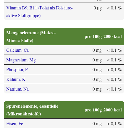
Vitamin B9, B11 (Folat als Folsäure-
0 µg
< 0,1 %
aktive Stoffgruppe)
Mengenelemente (Makro-
pro 100g
2000 kcal
Mineralstoffe)
Calcium, Ca
0 mg
< 0,1 %
Magnesium, Mg
0 mg
< 0,1 %
Phosphor, P
0 mg
< 0,1 %
Kalium, K
0 mg
< 0,1 %
Natrium, Na
0 mg
< 0,1 %
Spurenelemente, essentielle
pro 100g
2000 kcal
(Mikronährstoffe)
Eisen, Fe
0 mg
< 0,1 %