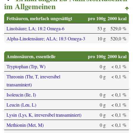
im Allgemeinen
Fettsäuren, mehrfach ungesättigt
pro 100g
2000 kcal
Linolsäure; LA; 18:2 Omega-6
53 g
529,0 %
Alpha-Linolensäure; ALA; 18:3 Omega-3
10 g
520,0 %
Aminosäuren, essentielle
pro 100g
2000 kcal
Tryptophan (Trp, W)
0 g
< 0,1 %
Threonin (Thr, T, irreversibel
0 g
< 0,1 %
transaminiert)
Isoleucin (Ile, I)
0 g
< 0,1 %
Leucin (Leu, L)
0 g
< 0,1 %
Lysin (Lys, K, irreversibel transaminiert)
0 g
< 0,1 %
Methionin (Met, M)
0 g
< 0,1 %