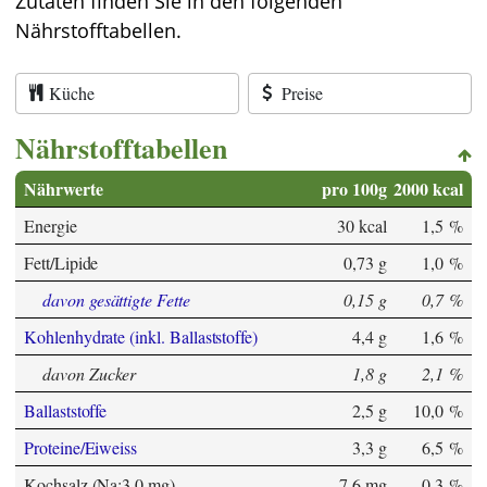
Zutaten finden Sie in den folgenden
Nährstofftabellen.
Küche
Preise
Nährstofftabellen
Nährwerte
pro 100g
2000 kcal
Energie
30 kcal
1,5 %
Fett/Lipide
0,73 g
1,0 %
davon gesättigte Fette
0,15 g
0,7 %
Kohlenhydrate (inkl. Ballaststoffe)
4,4 g
1,6 %
davon Zucker
1,8 g
2,1 %
Ballaststoffe
2,5 g
10,0 %
Proteine/Eiweiss
3,3 g
6,5 %
Kochsalz (Na:3,0 mg)
7,6 mg
0,3 %