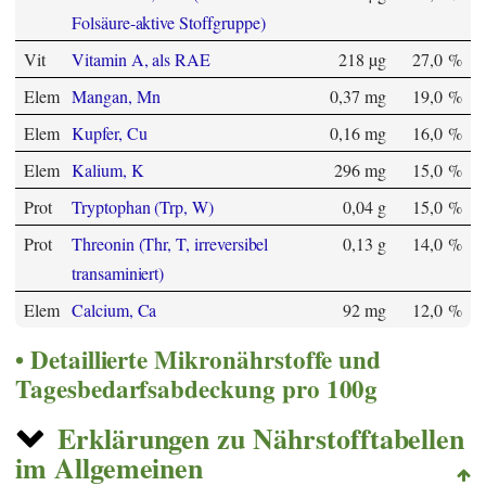
Folsäure-aktive Stoffgruppe)
Vit
Vitamin A, als RAE
218 µg
27,0 %
Elem
Mangan, Mn
0,37 mg
19,0 %
Elem
Kupfer, Cu
0,16 mg
16,0 %
Elem
Kalium, K
296 mg
15,0 %
Prot
Tryptophan (Trp, W)
0,04 g
15,0 %
Prot
Threonin (Thr, T, irreversibel
0,13 g
14,0 %
transaminiert)
Elem
Calcium, Ca
92 mg
12,0 %
Detaillierte Mikronährstoffe und
Tagesbedarfsabdeckung pro 100g
Erklärungen zu Nährstofftabellen
im Allgemeinen