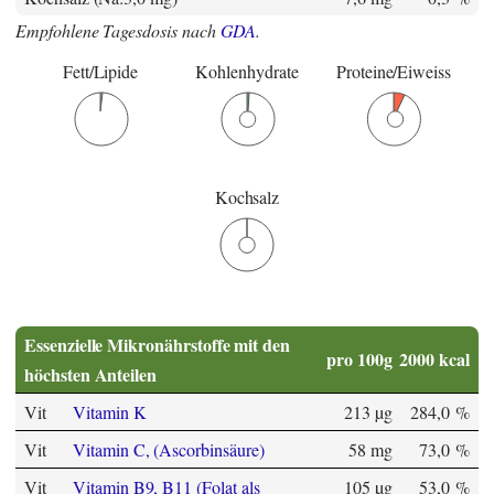
Empfohlene Tagesdosis nach
GDA
.
Fett/Lipide
Kohlenhydrate
Proteine/Eiweiss
Kochsalz
Essenzielle Mikronährstoffe mit den
pro 100g
2000 kcal
höchsten Anteilen
Vit
Vitamin K
213 µg
284,0 %
Vit
Vitamin C, (Ascorbinsäure)
58 mg
73,0 %
Vit
Vitamin B9, B11 (Folat als
105 µg
53,0 %