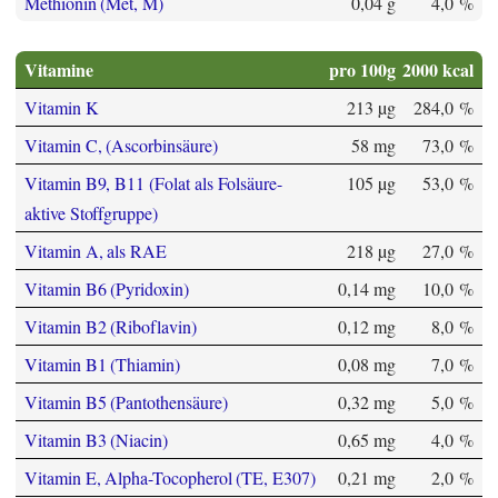
Methionin (Met, M)
0,04 g
4,0 %
Vitamine
pro 100g
2000 kcal
Vitamin K
213 µg
284,0 %
Vitamin C, (Ascorbinsäure)
58 mg
73,0 %
Vitamin B9, B11 (Folat als Folsäure-
105 µg
53,0 %
aktive Stoffgruppe)
Vitamin A, als RAE
218 µg
27,0 %
Vitamin B6 (Pyridoxin)
0,14 mg
10,0 %
Vitamin B2 (Riboflavin)
0,12 mg
8,0 %
Vitamin B1 (Thiamin)
0,08 mg
7,0 %
Vitamin B5 (Pantothensäure)
0,32 mg
5,0 %
Vitamin B3 (Niacin)
0,65 mg
4,0 %
Vitamin E, Alpha-Tocopherol (TE, E307)
0,21 mg
2,0 %