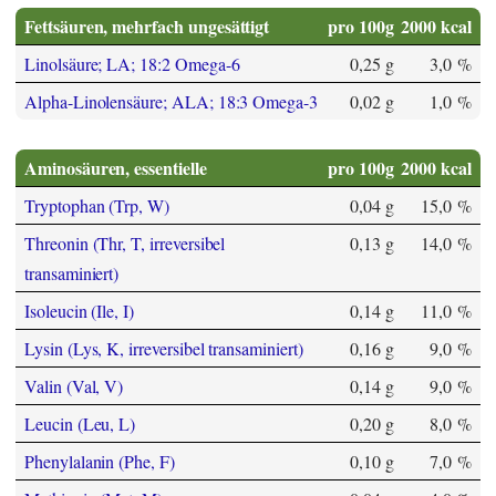
Fettsäuren, mehrfach ungesättigt
pro 100g
2000 kcal
Linolsäure; LA; 18:2 Omega-6
0,25 g
3,0 %
Alpha-Linolensäure; ALA; 18:3 Omega-3
0,02 g
1,0 %
Aminosäuren, essentielle
pro 100g
2000 kcal
Tryptophan (Trp, W)
0,04 g
15,0 %
Threonin (Thr, T, irreversibel
0,13 g
14,0 %
transaminiert)
Isoleucin (Ile, I)
0,14 g
11,0 %
Lysin (Lys, K, irreversibel transaminiert)
0,16 g
9,0 %
Valin (Val, V)
0,14 g
9,0 %
Leucin (Leu, L)
0,20 g
8,0 %
Phenylalanin (Phe, F)
0,10 g
7,0 %