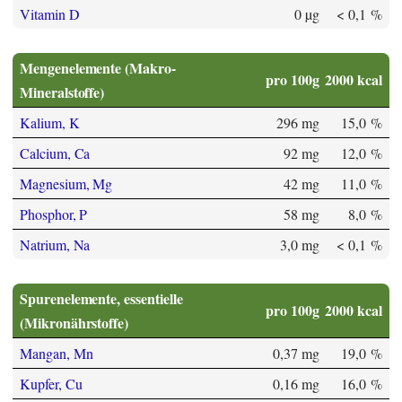
Vitamin D
0 µg
< 0,1 %
Mengenelemente (Makro-
pro 100g
2000 kcal
Mineralstoffe)
Kalium, K
296 mg
15,0 %
Calcium, Ca
92 mg
12,0 %
Magnesium, Mg
42 mg
11,0 %
Phosphor, P
58 mg
8,0 %
Natrium, Na
3,0 mg
< 0,1 %
Spurenelemente, essentielle
pro 100g
2000 kcal
(Mikronährstoffe)
Mangan, Mn
0,37 mg
19,0 %
Kupfer, Cu
0,16 mg
16,0 %