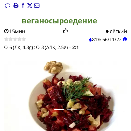
веганосыроедение
15мин
лёгкий
81%
66
/
11
/
22
Ω-6 (ЛК, 4.3g)
:
Ω-3 (АЛК, 2.5g)
=
2:1