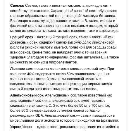
Свекла:
Свекла, также известная как свекла, принадлежит к
семейству лисохвостов. Характерный красный цвет обусловлен
главным образом высокой концентрацией гликозида бетанина.
Благодаря высокому содержанию витамина B, калия, железа и
фолиевой кислоты свекла является полезным овощем, который
можно использовать в салатах как в вареном, так и в сыром виде.
Грецкий орех:
Настоящий грецкий орех, также известный как
древесный орех, содержит самую высокую долю линоленовой
кислоты (жирной кислоты омега-3, полезной для сердца) среди
всех орехов. Кроме того, он набирает очки с точки зрения
здоровья благодаря токоферолам (формам витамина Е), а также
множеству основных и микроэлементов.
Льняное семя:
семена льна имеют слегка ореховый вкус. При
жирности 40% содержится около 50% полиненасыщенных
жирных кислот омега-3 альфа-линоленовой кислоты и,
следовательно, самая высокая концентрация жирных кислот
омега-3 среди всех известных растительных масел.
Апельсиновый сок.
Апельсиновый сок, также известный как
апельсиновый сок или апельсиновый сок, имеет высокое
содержание витамина С. Это чуть более 50 мг в 100 мл, т.е.
более 50% рекомендуемой суточной нормы согласно
рекомендации GDA. Апельсиновый сок — самый пьющий сок в
мире, львиная доля экспорта которого приходится на Бразилию.
Укроп:
Укроп — однолетнее травянистое растение из семейства