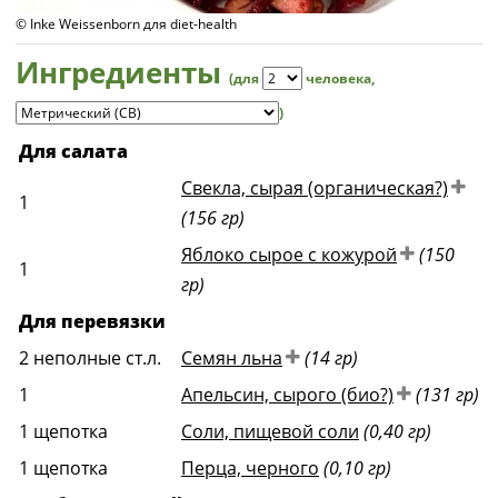
© Inke Weissenborn для diet-health
Ингредиенты
(для
человека
,
)
Для салата
Свекла, сырая (органическая?)
1
(156 гр)
Яблоко сырое с кожурой
(150
1
гр)
Для перевязки
2
неполные ст.л.
Семян льна
(14 гр)
1
Апельсин, сырого (био?)
(131 гр)
1
щепотка
Соли, пищевой соли
(0,40 гр)
1
щепотка
Перца, черного
(0,10 гр)