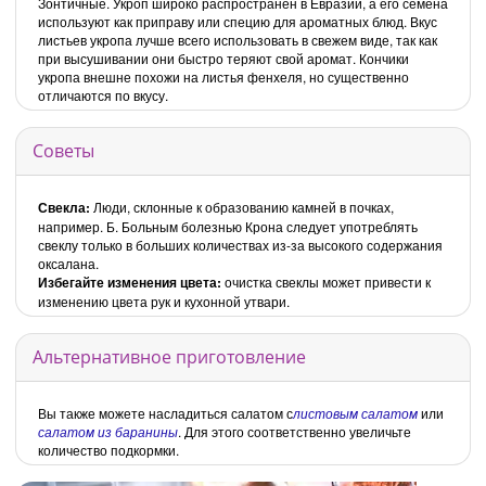
Зонтичные. Укроп широко распространен в Евразии, а его семена
используют как приправу или специю для ароматных блюд. Вкус
листьев укропа лучше всего использовать в свежем виде, так как
при высушивании они быстро теряют свой аромат. Кончики
укропа внешне похожи на листья фенхеля, но существенно
отличаются по вкусу.
Советы
Свекла:
Люди, склонные к образованию камней в почках,
например. Б. Больным болезнью Крона следует употреблять
свеклу только в больших количествах из-за высокого содержания
оксалана.
Избегайте изменения цвета:
очистка свеклы может привести к
изменению цвета рук и кухонной утвари.
Альтернативное приготовление
Вы также можете насладиться салатом с
листовым салатом
или
салатом из баранины
. Для этого соответственно увеличьте
количество подкормки.