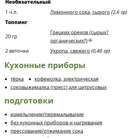
Необязательный
1
ч.л.
Лимонного сока, сырого
(2,6 гр)
Топпинг
Грецких орехов (сырых?
20
гр
органических?)
2
веточки
Укропа, свежего
(0,40 гр)
Кухонные приборы
тёрка
кофемолка, электрическая
соковыжималка (пресс) для цитрусовых
подготовки
измельчение/перемалывание
без кухонных приборов и нагревания
прессование/отжимание сока