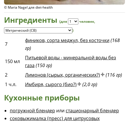
© Maria Nagel для diet-health
Ингредиенты
(для
человек
,
)
фиников, сорта меджул, без косточки
(168
7
гр)
Питьевой воды - минеральной воды без
150
мл
газа
(150 гр)
2
Лимонов (сырых, органических?)
(116 гр)
1
ч.л.
Имбиря, сырого (био?)
(2,0 гр)
Кухонные приборы
погружной блендер
или
стационарный блендер
соковыжималка (пресс) для цитрусовых