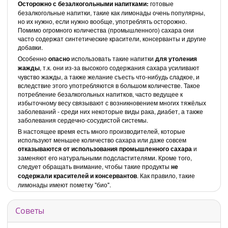
Осторожно с безалкогольными напитками:
готовые
безалкогольные напитки, такие как лимонады очень популярны,
но их нужно, если нужно вообще, употреблять осторожно.
Помимо огромного количества (промышленного) сахара они
часто содержат синтетические красители, консерванты и другие
добавки.
Особенно
опасно
использовать такие напитки
для утоления
жажды
, т.к. они из-за высокого содержания сахара усиливают
чувство жажды, а также желание съесть что-нибудь сладкое, и
вследствие этого употребляются в большом количестве. Такое
потребление безалкогольных напитков, часто ведущее к
избыточному весу связывают с возникновением многих тяжёлых
заболеваний - среди них некоторые виды рака, диабет, а также
заболевания сердечно-сосудистой системы.
В настоящее время есть много производителей, которые
используют меньшее количество сахара или даже совсем
отказываются от использования промышленного сахара
и
заменяют его натуральными подсластителями. Кроме того,
следует обращать внимание, чтобы такие продукты
не
содержали красителей и консервантов
. Как правило, такие
лимонады имеют пометку "био".
Советы