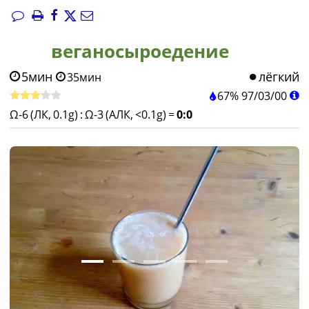
веганосыроедение
5мин
лёгкий
35мин
67%
97
/
03
/
00
Ω-6 (ЛК, 0.1g)
:
Ω-3 (АЛК, <0.1g)
=
0:0