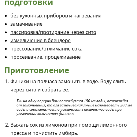
подготовки
без кухонных приборов и нагревания
замачивание
пассировка/протирание через сито
измельчение в блендере
прессование/отжимание сока
просеивание, процеживание
Приготовление
Финики на полчаса замочить в воде. Воду слить
через сито и собрать её.
Т.к. на одну порцию Вам потребуется 150 мл воды, оставшейся
от замачивания, то для замачивания лучше использовать 200 мл
воды и соответственно увеличивать количество воды при
увеличении количества фиников.
Выжать сок из лимонов при помощи лимонного
пресса и почистить имбирь.