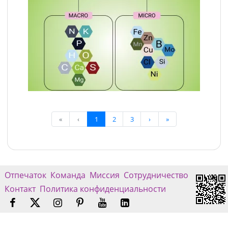
«
‹
1
2
3
›
»
Отпечаток
Команда
Миссия
Сотрудничество
Контакт
Политика конфиденциальности