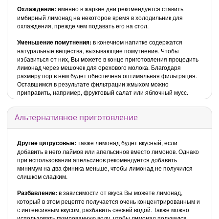
Охлаждение:
именно в жаркие дни рекомендуется ставить
имбирный лимонад на некоторое время в холодильник для
охлаждения, прежде чем подавать его на стол.
Уменьшение помутнения:
в конечном напитке содержатся
натуральные вещества, вызывающие помутнение. Чтобы
избавиться от них, Вы можете в конце приготовления процедить
лимонад через мешочек для орехового молока. Благодаря
размеру пор в нём будет обеспечена оптимальная фильтрация.
Оставшимся в результате фильтрации жмыхом можно
приправить, например, фруктовый салат или яблочный мусс.
Альтернативное приготовление
Другие цитрусовые:
также лимонад будет вкусный, если
добавить в него лаймов или апельсинов вместо лимонов. Однако
при использовании апельсинов рекомендуется добавить
минимум на два финика меньше, чтобы лимонад не получился
слишком сладким.
Разбавление:
в зависимости от вкуса Вы можете лимонад,
который в этом рецепте получается очень концентрированным и
с интенсивным вкусом, разбавить свежей водой. Также можно
использовать газированную воду, чтобы лимонад получился