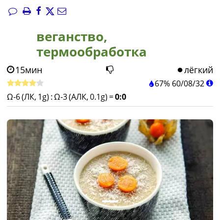
веганство,
термообработка
15мин
лёгкий
67%
60
/
08
/
32
Ω-6 (ЛК, 1g)
:
Ω-3 (АЛК, 0.1g)
=
0:0