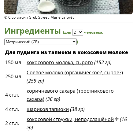
© С согласия Grub Street, Marie Laforêt
Ингредиенты
(для
человека
,
)
Для пудинга из тапиоки в кокосовом молоке
150
мл
кокосового молока, сырого
(152 гр)
Соевое молоко (органическое?, сырое?)
250
мл
(259 гр)
коричневого сахара (тростникового
4
ст.л.
сахара)
(36 гр)
4
ст.л.
шариков тапиоки
(38 гр)
кокосовой стружки, неподслащёной
(16
2
ст.л.
гр)