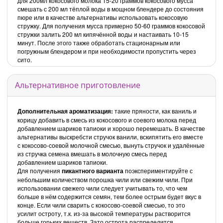
для 200мл кокосового молока 15-20 граммов кокосового мусса
смешать с 200 мл тёплой воды в мощном блендере до состояния
пюре или в качестве альтернативы использовать кокосовую
стружку. Для получения мусса примерно 50-60 граммов кокосовой
стружки залить 200 мл кипячённой воды и настаивать 10-15
минут. После этого также обработать стационарным или
погружным блендером и при необходимости пропустить через
сито.
Альтернативное приготовление
Дополнительная ароматизация:
такие пряности, как ваниль и
корицу добавить в смесь из кокосового и соевого молока перед
добавлением шариков тапиоки и хорошо перемешать. В качестве
альтернативы выскребсти стручок ванили, вскипятить его вместе
с кокосово-соевой молочной смесью, вынуть стручок и удалённые
из стручка семена вмешать в молочную смесь перед
добавлением шариков тапиоки.
Для получения
пикантного варианта
поэкспериментируйте с
небольшим количеством порошка чили или свежим чили. При
использовании свежего чили следует учитывать то, что чем
больше в нём содержится семян, тем более острым будет вкус в
конце. Если чили сварить с кокосово-соевой смесью, то это
усилит остроту, т.к. из-за высокой температуры растворится
больше горьких веществ. Зато острота распределится