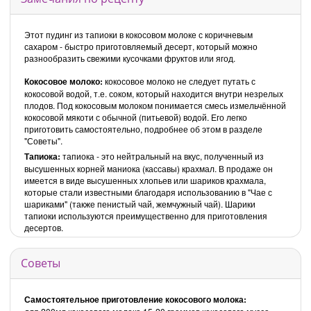
Этот пудинг из тапиоки в кокосовом молоке с коричневым
сахаром - быстро приготовляемый десерт, который можно
разнообразить свежими кусочками фруктов или ягод.
Кокосовое молоко:
кокосовое молоко не следует путать с
кокосовой водой, т.е. соком, который находится внутри незрелых
плодов. Под кокосовым молоком понимается смесь измельчённой
кокосовой мякоти с обычной (питьевой) водой. Его легко
приготовить самостоятельно, подробнее об этом в разделе
"Советы".
Тапиока:
тапиока - это нейтральный на вкус, полученный из
высушенных корней маниока (кассавы) крахмал. В продаже он
имеется в виде высушенных хлопьев или шариков крахмала,
которые стали известными благодаря использованию в "Чае с
шариками" (также пенистый чай, жемчужный чай). Шарики
тапиоки используются преимущественно для приготовления
десертов.
Советы
Самостоятельное приготовление кокосового молока: