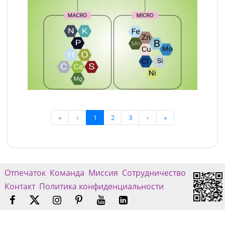
«
‹
1
2
3
›
»
Отпечаток
Команда
Миссия
Сотрудничество
Контакт
Политика конфиденциальности