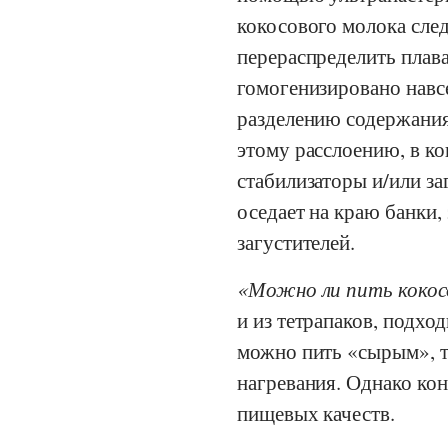
кокосового молока след
перераспределить плав
гомогенизировано навсе
разделению содержания
этому расслоению, в к
стабилизаторы и/или за
оседает на краю банки,
загустителей.
Можно ли пить кокосо
и из тетрапаков, подхо
можно пить «сырым», то
нагревания. Однако ко
пищевых качеств.