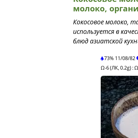
молоко, органи
Кокосовое молоко, т
используется в каче
блюд азиатской кухн
73%
11
/
08
/
82
Ω-6 (ЛК, 0.2g)
:
Ω