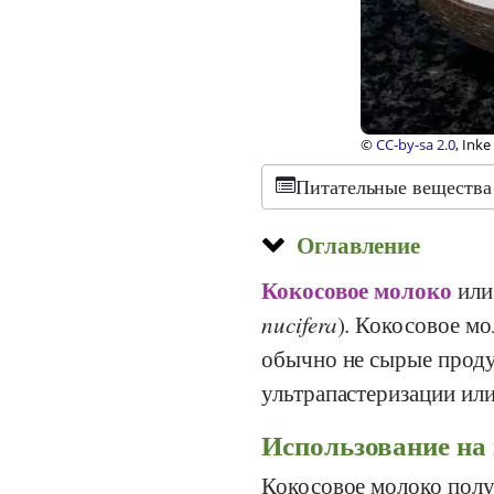
iftung Gesundheit und Ernährung Schweiz
©
CC-by-sa 3.0
, S Se
Питательные вещества
Оглавление
Кокосовое молоко
ил
nucifera
). Кокосовое м
обычно не сырые проду
ультрапастеризации или
Использование на
Кокосовое молоко пол