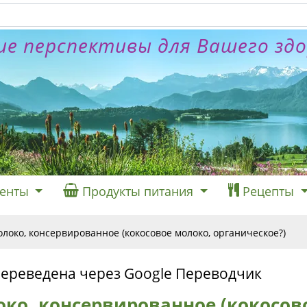
е перспективы для Вашего зд
енты
Продукты питания
Рецепты
олоко, консервированное (кокосовое молоко, органическое?)
переведена через Google Переводчик
око, консервированное (кокосов