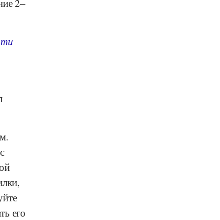
ние 2–
оти
л
м.
с
вой
илки,
уйте
ть его