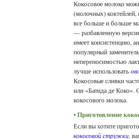
Кокосовое молоко можно
(молочных) коктейлей,
все больше и больше м
— разбавленную версию
имеет консистенцию, а
популярный заменитель
непереносимостью лакт
лучше использовать
ов
Кокосовые сливки часто
или «Батида де Коко». 
кокосового молока.
Приготовление кокос
Если вы хотите пригот
кокосовой стружки
, в