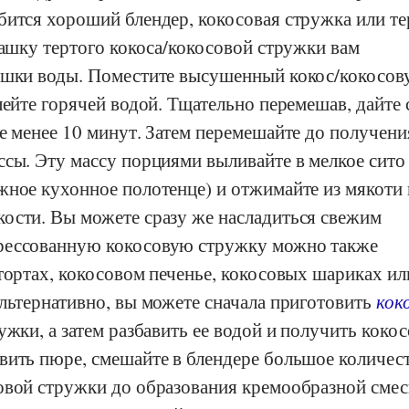
бится хороший блендер, кокосовая стружка или т
чашку тертого кокоса/кокосовой стружки вам
ашки воды. Поместите высушенный кокос/кокосо
лейте горячей водой. Тщательно перемешав, дайте
е менее 10 минут. Затем перемешайте до получени
сы. Эту массу порциями выливайте в мелкое сито
жное кухонное полотенце) и отжимайте из мякоти 
ости. Вы можете сразу же насладиться свежим
рессованную кокосовую стружку можно также
тортах, кокосовом печенье, кокосовых шариках ил
льтернативно, вы можете сначала приготовить
кок
ужки, а затем разбавить ее водой и получить коко
вить пюре, смешайте в блендере большое количес
овой стружки до образования кремообразной смес