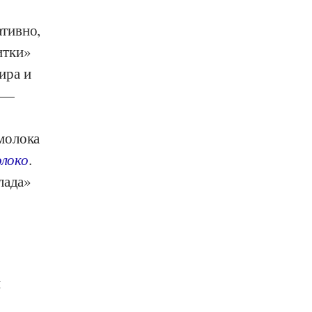
тивно,
итки»
ира и
о —
молока
олоко
.
лада»
и