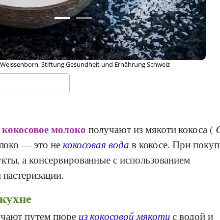
pp, Wikipedia
кокосовое молоко
и
получают из мякоти кокоса (
олоко — это не
кокосовая вода
в кокосе. При покуп
кты, а консервированные с использованием
 пастеризации.
 кухне
учают путем пюре
из кокосовой мякоти
с водой и