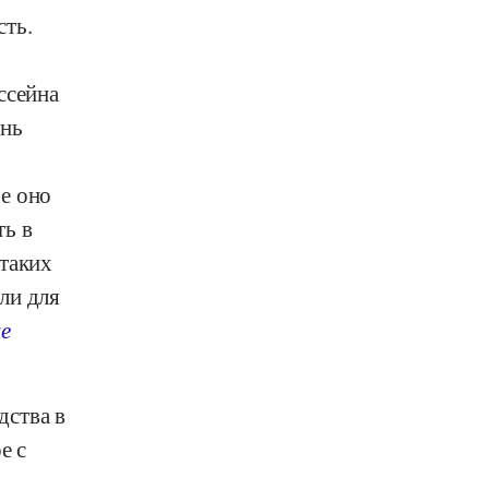
сть.
ссейна
ень
е оно
ть в
 таких
ли для
е
дства в
е с