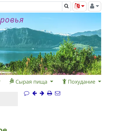
оровья
Сырая пища
Похудание
ое