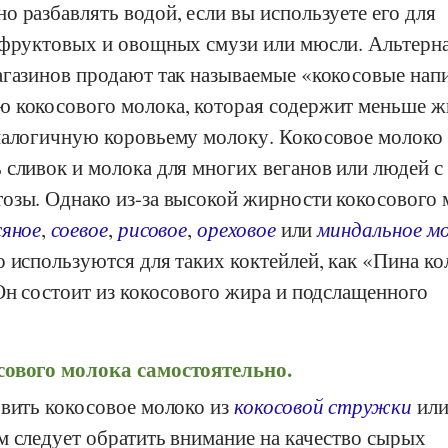
 разбавлять водой, если вы используете его для
 фруктовых и овощных смузи или мюсли. Альтерна
агазинов продают так называемые «кокосовые нап
 кокосового молока, которая содержит меньше ж
налогичную коровьему молоку. Кокосовое молок
 сливок и молока для многих веганов или людей с
озы. Однако из-за высокой жирности кокосового 
сяное
,
соевое
,
рисовое
,
ореховое
или
миндальное м
 используются для таких коктейлей, как «Пина ко
Он состоит из кокосового жира и подслащенного
ового молока самостоятельно.
овить кокосовое молоко из
кокосовой стружки
ил
ам следует обратить внимание на качество сырых