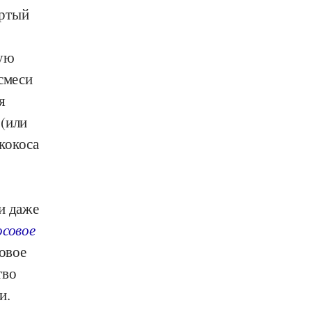
ертый
вую
 смеси
я
 (или
кокоса
и даже
осовое
совое
тво
и.