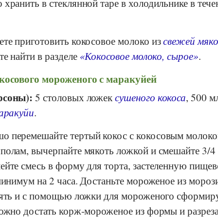
хранить в стеклянной таре в холодильнике в тече
ете приготовить кокосовое молоко из
свежей мяк
те найти в разделе
«Кокосовое молоко, сырое»
.
косового мороженого с маракуйей
рсоны):
5 столовых ложек
сушеного кокоса
, 500 м
аракуйи
.
о перемешайте тертый кокос с кокосовым молоко
полам, вычерпайте мякоть ложкой и смешайте 3/4 
ейте смесь в форму для торта, застеленную пище
минимум на 2 часа. Достаньте мороженое из мороз
аять и с помощью ложки для мороженого сформир
можно достать корж-мороженое из формы и разреза