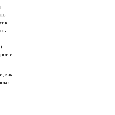
ы
ыть
т к
ать
)
оров и
и, как
локо