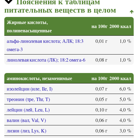
Пояснения к таблицам
питательных веществ в целом
Жирные кислоты,
на 100г
2000 ккал
полиненасыщенные
альфа-линолевая кислота; АЛК; 18:3
0,01 г
1,0 %
омега-3
линолевая кислота (ЛК); 18:2 омега-6
0,08 г
1,0 %
аминокислоты, незаменимые
на 100г
2000 ккал
изолейцин (иле, Ile, I)
0,07 г
6,0 %
треонин (тре, Thr, T)
0,05 г
5,0 %
лейцин (лей, Leu, L)
0,10 г
4,0 %
валин (вал, Val, V)
0,06 г
4,0 %
лизин (лиз, Lys, K)
0,06 г
3,0 %