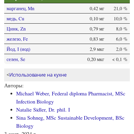
марганец, Mn
0,42 мг
21,0 %
медь, Cu
0,10 мг
10,0 %
Цинк, Zn
0,79 мг
8,0 %
железо, Fe
0,83 мг
6,0 %
Йод, I (иод)
2,9 мкг
2,0 %
селен, Se
0,20 мкг
< 0,1 %
<
Использование на кухне
Авторы:
Michael Weber, Federal diploma Pharmacist, MSc
Infection Biology
Natalie Sidler, Dr. phil. I
Sina Sohneg, MSc Sustainable Development, BSc
Biology
3 сент. 2024 г.