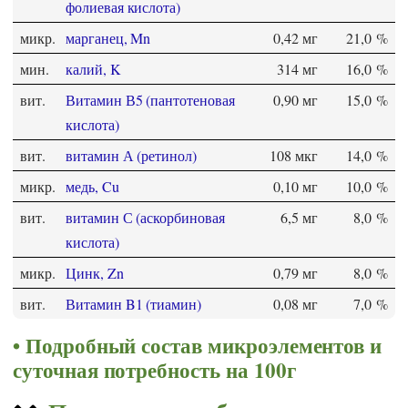
фолиевая кислота)
микр.
марганец, Mn
0,42 мг
21,0 %
мин.
калий, K
314 мг
16,0 %
вит.
Витамин В5 (пантотеновая
0,90 мг
15,0 %
кислота)
вит.
витамин А (ретинол)
108 мкг
14,0 %
микр.
медь, Cu
0,10 мг
10,0 %
вит.
витамин С (аскорбиновая
6,5 мг
8,0 %
кислота)
микр.
Цинк, Zn
0,79 мг
8,0 %
вит.
Витамин B1 (тиамин)
0,08 мг
7,0 %
Подробный состав микроэлементов и
суточная потребность на 100г