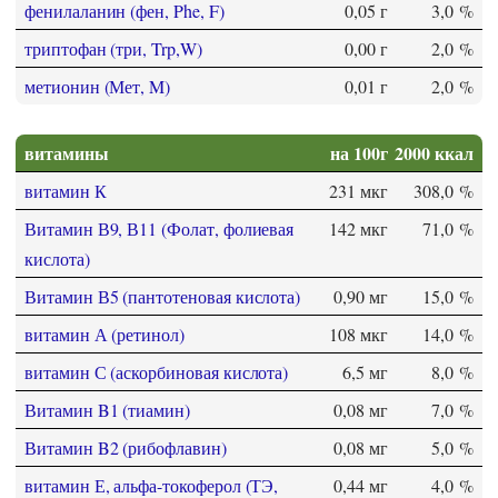
фенилаланин (фен, Phe, F)
0,05 г
3,0 %
триптофан (три, Trp,W)
0,00 г
2,0 %
метионин (Мет, M)
0,01 г
2,0 %
витамины
на 100г
2000 ккал
витамин К
231 мкг
308,0 %
Витамин В9, В11 (Фолат, фолиевая
142 мкг
71,0 %
кислота)
Витамин В5 (пантотеновая кислота)
0,90 мг
15,0 %
витамин А (ретинол)
108 мкг
14,0 %
витамин С (аскорбиновая кислота)
6,5 мг
8,0 %
Витамин B1 (тиамин)
0,08 мг
7,0 %
Витамин B2 (рибофлавин)
0,08 мг
5,0 %
витамин Е, альфа-токоферол (ТЭ,
0,44 мг
4,0 %