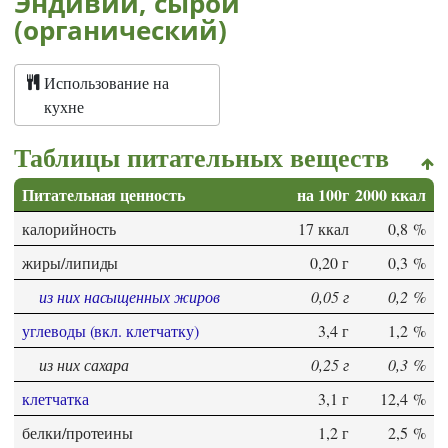
Эндивий, сырой
(органический)
Использование на
кухне
Таблицы питательных веществ
Питательная ценность
на 100г
2000 ккал
калорийность
17 ккал
0,8 %
жиры/липиды
0,20 г
0,3 %
из них насыщенных жиров
0,05 г
0,2 %
углеводы (вкл. клетчатку)
3,4 г
1,2 %
из них сахара
0,25 г
0,3 %
клетчатка
3,1 г
12,4 %
белки/протеины
1,2 г
2,5 %