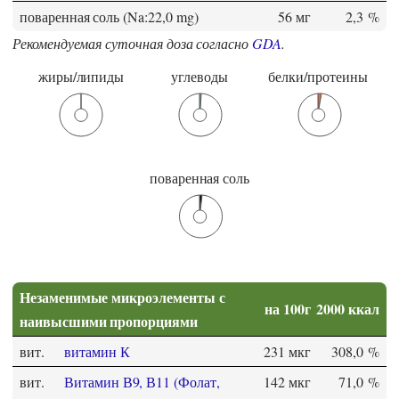
поваренная соль (Na:22,0 mg)
56 мг
2,3 %
Рекомендуемая суточная доза согласно
GDA
.
жиры/липиды
углеводы
белки/протеины
поваренная соль
Незаменимые микроэлементы с
на 100г
2000 ккал
наивысшими пропорциями
вит.
витамин К
231 мкг
308,0 %
вит.
Витамин В9, В11 (Фолат,
142 мкг
71,0 %