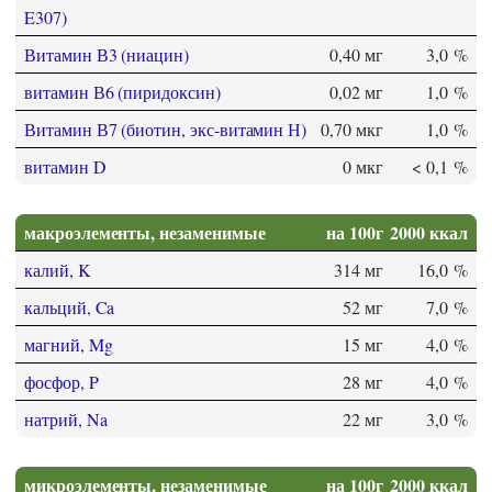
E307)
Витамин В3 (ниацин)
0,40 мг
3,0 %
витамин В6 (пиридоксин)
0,02 мг
1,0 %
Витамин В7 (биотин, экс-витамин Н)
0,70 мкг
1,0 %
витамин D
0 мкг
< 0,1 %
макроэлементы, незаменимые
на 100г
2000 ккал
калий, K
314 мг
16,0 %
кальций, Ca
52 мг
7,0 %
магний, Mg
15 мг
4,0 %
фосфор, P
28 мг
4,0 %
натрий, Na
22 мг
3,0 %
микроэлементы, незаменимые
на 100г
2000 ккал