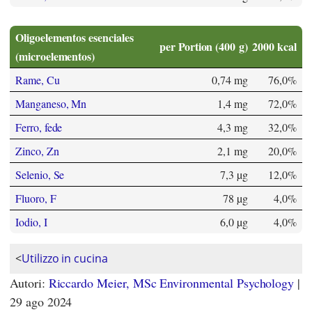
Oligoelementos esenciales
per Portion (400 g)
2000 kcal
(microelementos)
Rame, Cu
0,74 mg
76,0%
Manganeso, Mn
1,4 mg
72,0%
Ferro, fede
4,3 mg
32,0%
Zinco, Zn
2,1 mg
20,0%
Selenio, Se
7,3 µg
12,0%
Fluoro, F
78 µg
4,0%
Iodio, I
6,0 µg
4,0%
<
Utilizzo in cucina
Autori:
Riccardo Meier, MSc Environmental Psychology
|
29 ago 2024