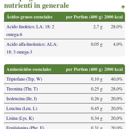
nutrienti in generale
Ácidos grasos esenciales
per Portion (400 g)
2000 kcal
Acido linoleico; LA; 18: 2
2,7 g
28,0%
omega-6
Acido alfa-linolenico; ALA;
0,05 g
4,0%
18: 3 omega-3
Aminoácidos esenciales
per Portion (400 g)
2000 kcal
Triptofano (Trp, W)
0,10 g
40,0%
Treonina (Thr, T)
0,25 g
28,0%
Isoleucina (Ile, I)
0,26 g
20,0%
Leucina (Leu, L)
0,45 g
20,0%
Lisina (Lys, K)
0,34 g
20,0%
Fenilalanina (Phe, F)
0,31 g
20,0%