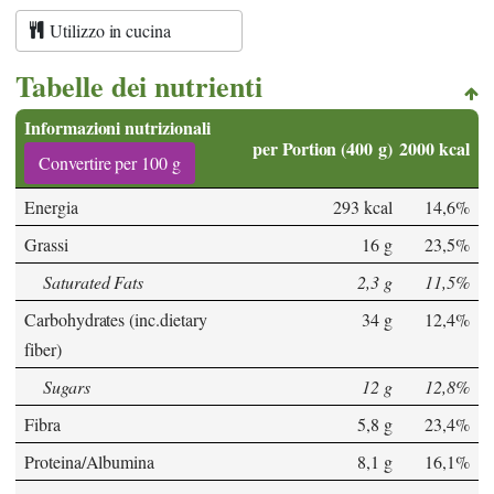
Utilizzo in cucina
Tabelle dei nutrienti
Informazioni nutrizionali
per Portion (400 g)
2000 kcal
Convertire per 100 g
Energia
293 kcal
14,6%
Grassi
16 g
23,5%
Saturated Fats
2,3 g
11,5%
Carbohydrates (inc.dietary
34 g
12,4%
fiber)
Sugars
12 g
12,8%
Fibra
5,8 g
23,4%
Proteina/Albumina
8,1 g
16,1%