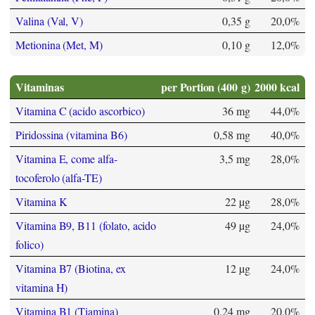
Valina (Val, V)
0,35 g
20,0%
Metionina (Met, M)
0,10 g
12,0%
Vitaminas
per Portion (400 g)
2000 kcal
Vitamina C (acido ascorbico)
36 mg
44,0%
Piridossina (vitamina B6)
0,58 mg
40,0%
Vitamina E, come alfa-
3,5 mg
28,0%
tocoferolo (alfa-TE)
Vitamina K
22 µg
28,0%
Vitamina B9, B11 (folato, acido
49 µg
24,0%
folico)
Vitamina B7 (Biotina, ex
12 µg
24,0%
vitamina H)
Vitamina B1 (Tiamina)
0,24 mg
20,0%