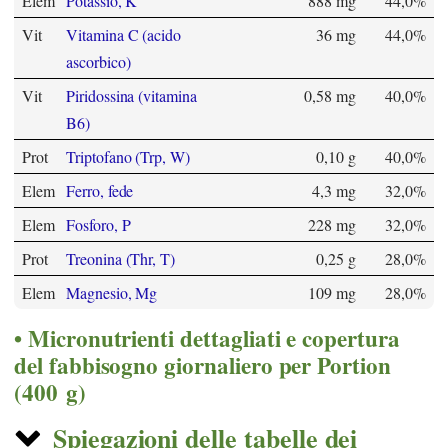
Elem
Potassio, K
888 mg
44,0%
Vit
Vitamina C (acido
36 mg
44,0%
ascorbico)
Vit
Piridossina (vitamina
0,58 mg
40,0%
B6)
Prot
Triptofano (Trp, W)
0,10 g
40,0%
Elem
Ferro, fede
4,3 mg
32,0%
Elem
Fosforo, P
228 mg
32,0%
Prot
Treonina (Thr, T)
0,25 g
28,0%
Elem
Magnesio, Mg
109 mg
28,0%
Micronutrienti dettagliati e copertura
del fabbisogno giornaliero per Portion
(400 g)
Spiegazioni delle tabelle dei