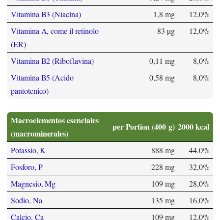
Vitamina B3 (Niacina)
1,8 mg
12,0%
Vitamina A, come il retinolo
83 µg
12,0%
(ER)
Vitamina B2 (Riboflavina)
0,11 mg
8,0%
Vitamina B5 (Acido
0,58 mg
8,0%
pantotenico)
Macroelementos esenciales
per Portion (400 g)
2000 kcal
(macrominerales)
Potassio, K
888 mg
44,0%
Fosforo, P
228 mg
32,0%
Magnesio, Mg
109 mg
28,0%
Sodio, Na
135 mg
16,0%
Calcio, Ca
109 mg
12,0%