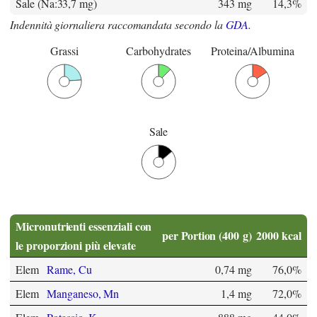
Sale (Na:33,7 mg)
343 mg
14,3%
Indennità giornaliera raccomandata secondo la
GDA
.
Grassi
Carbohydrates
Proteina/Albumina
Sale
Micronutrienti essenziali con
per Portion (400 g)
2000 kcal
le proporzioni più elevate
Elem
Rame, Cu
0,74 mg
76,0%
Elem
Manganeso, Mn
1,4 mg
72,0%