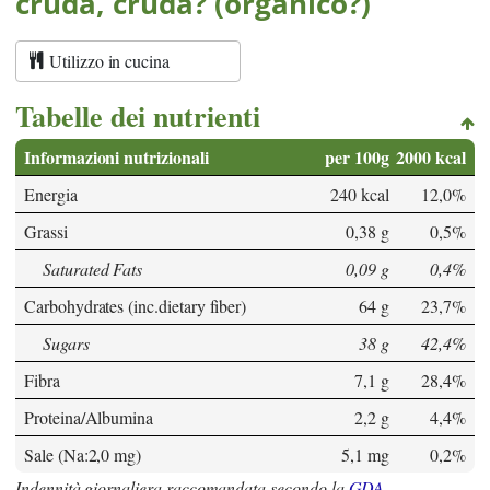
cruda, cruda? (organico?)
Utilizzo in cucina
Tabelle dei nutrienti
Informazioni nutrizionali
per 100g
2000 kcal
Energia
240 kcal
12,0%
Grassi
0,38 g
0,5%
Saturated Fats
0,09 g
0,4%
Carbohydrates (inc.dietary fiber)
64 g
23,7%
Sugars
38 g
42,4%
Fibra
7,1 g
28,4%
Proteina/Albumina
2,2 g
4,4%
Sale (Na:2,0 mg)
5,1 mg
0,2%
Indennità giornaliera raccomandata secondo la
GDA
.