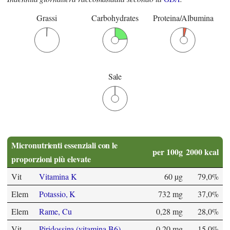
Grassi
Carbohydrates
Proteina/Albumina
Sale
Micronutrienti essenziali con le
per 100g
2000 kcal
proporzioni più elevate
Vit
Vitamina K
60 µg
79,0%
Elem
Potassio, K
732 mg
37,0%
Elem
Rame, Cu
0,28 mg
28,0%
Vit
Piridossina (vitamina B6)
0,20 mg
15,0%