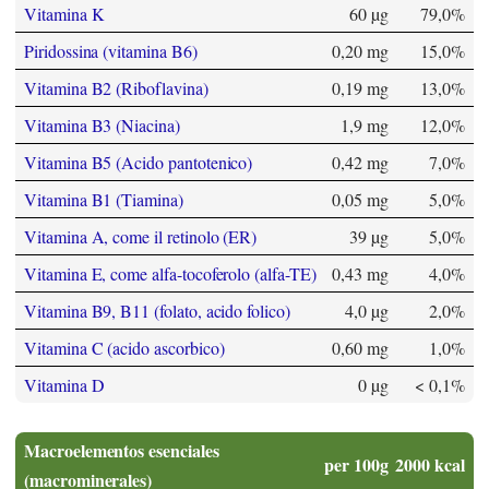
Vitamina K
60 µg
79,0%
Piridossina (vitamina B6)
0,20 mg
15,0%
Vitamina B2 (Riboflavina)
0,19 mg
13,0%
Vitamina B3 (Niacina)
1,9 mg
12,0%
Vitamina B5 (Acido pantotenico)
0,42 mg
7,0%
Vitamina B1 (Tiamina)
0,05 mg
5,0%
Vitamina A, come il retinolo (ER)
39 µg
5,0%
Vitamina E, come alfa-tocoferolo (alfa-TE)
0,43 mg
4,0%
Vitamina B9, B11 (folato, acido folico)
4,0 µg
2,0%
Vitamina C (acido ascorbico)
0,60 mg
1,0%
Vitamina D
0 µg
< 0,1%
Macroelementos esenciales
per 100g
2000 kcal
(macrominerales)