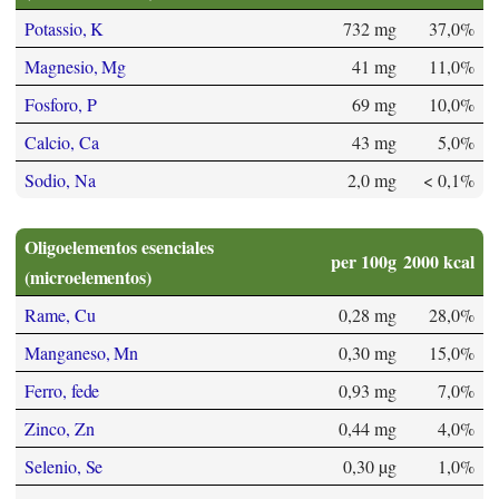
Potassio, K
732 mg
37,0%
Magnesio, Mg
41 mg
11,0%
Fosforo, P
69 mg
10,0%
Calcio, Ca
43 mg
5,0%
Sodio, Na
2,0 mg
< 0,1%
Oligoelementos esenciales
per 100g
2000 kcal
(microelementos)
Rame, Cu
0,28 mg
28,0%
Manganeso, Mn
0,30 mg
15,0%
Ferro, fede
0,93 mg
7,0%
Zinco, Zn
0,44 mg
4,0%
Selenio, Se
0,30 µg
1,0%