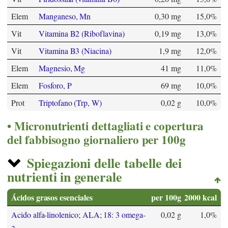
Elem
Manganeso, Mn
0,30 mg
15,0%
Vit
Vitamina B2 (Riboflavina)
0,19 mg
13,0%
Vit
Vitamina B3 (Niacina)
1,9 mg
12,0%
Elem
Magnesio, Mg
41 mg
11,0%
Elem
Fosforo, P
69 mg
10,0%
Prot
Triptofano (Trp, W)
0,02 g
10,0%
Micronutrienti dettagliati e copertura
del fabbisogno giornaliero per 100g
Spiegazioni delle tabelle dei
nutrienti in generale
Ácidos grasos esenciales
per 100g
2000 kcal
Acido alfa-linolenico; ALA; 18: 3 omega-
0,02 g
1,0%