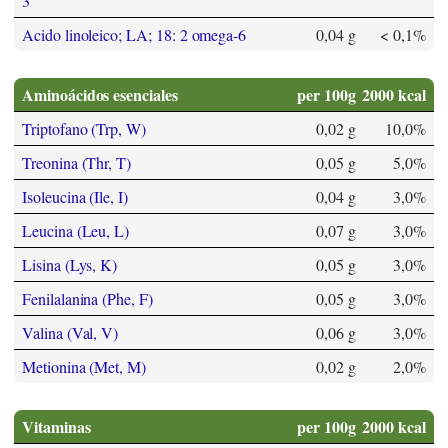
3
Acido linoleico; LA; 18: 2 omega-6
0,04 g
< 0,1%
Aminoácidos esenciales
per 100g
2000 kcal
Triptofano (Trp, W)
0,02 g
10,0%
Treonina (Thr, T)
0,05 g
5,0%
Isoleucina (Ile, I)
0,04 g
3,0%
Leucina (Leu, L)
0,07 g
3,0%
Lisina (Lys, K)
0,05 g
3,0%
Fenilalanina (Phe, F)
0,05 g
3,0%
Valina (Val, V)
0,06 g
3,0%
Metionina (Met, M)
0,02 g
2,0%
Vitaminas
per 100g
2000 kcal