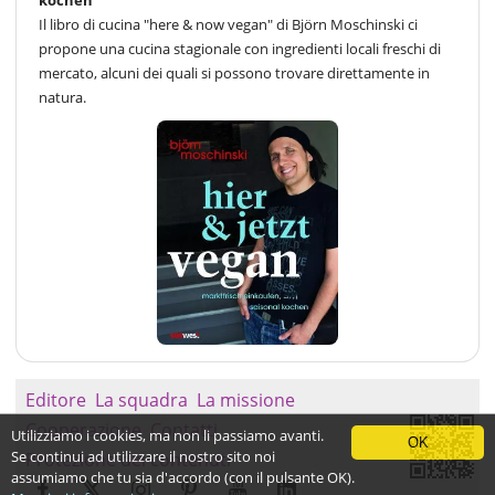
Il libro di cucina "here & now vegan" di Björn Moschinski ci
propone una cucina stagionale con ingredienti locali freschi di
mercato, alcuni dei quali si possono trovare direttamente in
natura.
Editore
La squadra
La missione
Cooperazione
Contatti
Utilizziamo i cookies, ma non li passiamo avanti.
OK
Se continui ad utilizzare il nostro sito noi
Protezione dei contenuti
assumiamo che tu sia d'accordo (con il pulsante OK).