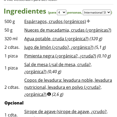
Ingredientes
(para
personas
,
)
500
g
Espárragos, crudos (orgánicos)
50
g
Nueces de macadamia, crudas (¿orgánicas?)
320
ml
Agua potable, cruda (¿orgánica?)
(320 g)
2
cdtas.
Jugo de limón (¿crudo?, ¿orgánico?)
(5,1 g)
1
pizca
Pimienta negra (¿orgánica?, ¿cruda?)
(0,10 g)
Sal de mesa (¿sal de mesa, cruda?,
1
pizca
¿orgánica?)
(0,40 g)
Copos de levadura: levadura noble, levadura
2
cdtas.
nutricional, levadura en polvo (¿cruda?,
¿orgánica?)
(2,6 g)
Opcional
Sirope de agave (sirope de agave, ¿crudo?,
1
cdta.