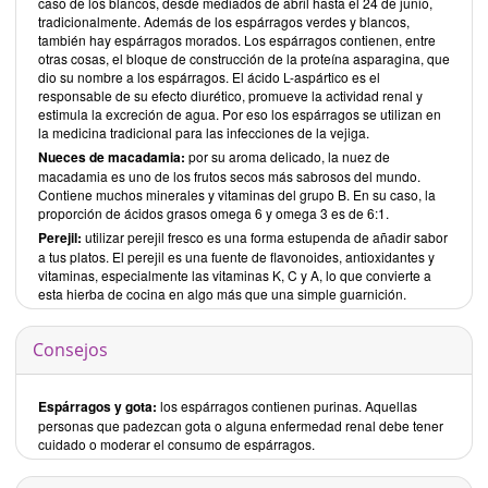
caso de los blancos, desde mediados de abril hasta el 24 de junio,
tradicionalmente. Además de los espárragos verdes y blancos,
también hay espárragos morados. Los espárragos contienen, entre
otras cosas, el bloque de construcción de la proteína asparagina, que
dio su nombre a los espárragos. El ácido L-aspártico es el
responsable de su efecto diurético, promueve la actividad renal y
estimula la excreción de agua. Por eso los espárragos se utilizan en
la medicina tradicional para las infecciones de la vejiga.
Nueces de macadamia:
por su aroma delicado, la nuez de
macadamia es uno de los frutos secos más sabrosos del mundo.
Contiene muchos minerales y vitaminas del grupo B. En su caso, la
proporción de ácidos grasos omega 6 y omega 3 es de 6:1.
Perejil:
utilizar perejil fresco es una forma estupenda de añadir sabor
a tus platos. El perejil es una fuente de flavonoides, antioxidantes y
vitaminas, especialmente las vitaminas K, C y A, lo que convierte a
esta hierba de cocina en algo más que una simple guarnición.
Consejos
Espárragos y gota:
los espárragos contienen purinas. Aquellas
personas que padezcan gota o alguna enfermedad renal debe tener
cuidado o moderar el consumo de espárragos.