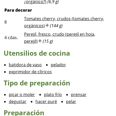
¿orgánico?)
(6,9 g)
Para decorar
Tomates cherry, crudos (tomates cherry,
8
orgánicos)
(144 g)
Perejil, fresco, crudo (perejil en hoja,
4
cdas.
perejil)
(15 g)
Utensilios de cocina
batidora de vaso
pelador
exprimidor de cítricos
Tipo de preparación
picar o moler
plato frío
prensar
degustar
hacer puré
pelar
Preparación