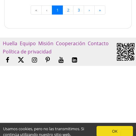
«
‹
1
2
3
›
»
Huella
Equipo
Misión
Cooperación
Contacto
Política de privacidad
Usamos cookies, pero no las transmitimos. Si
OK
continúa utilizando nuestro sitio web,