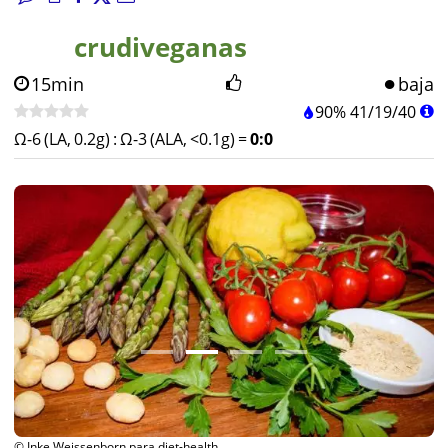
crudiveganas
15min
baja
90%
41
/
19
/
40
Ω-6 (LA, 0.2g)
:
Ω-3 (ALA, <0.1g)
=
0:0
© Inke Weissenborn para diet-health