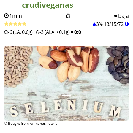
crudiveganas
1min
baja
3%
13
/
15
/
72
Ω-6 (LA, 0.6g)
:
Ω-3 (ALA, <0.1g)
=
0:0
© Bought from ratmaner, fotolia