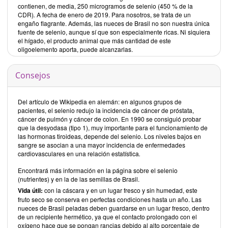
contienen, de media, 250 microgramos de selenio (450 % de la
CDR)
.
A fecha de enero de 2019. Para nosotros, se trata de un
engaño flagrante. Además, las nueces de Brasil no son nuestra única
fuente de selenio, aunque sí que son especialmente ricas. Ni siquiera
el hígado, el producto animal que más cantidad de este
oligoelemento aporta, puede alcanzarlas.
Consejos
Del artículo de Wikipedia en alemán: en algunos grupos de
pacientes, el selenio redujo la incidencia de cáncer de próstata,
cáncer de pulmón y cáncer de colon. En 1990 se consiguió probar
que la desyodasa (tipo 1), muy importante para el funcionamiento de
las hormonas tiroideas, depende del selenio. Los niveles bajos en
sangre se asocian a una mayor incidencia de enfermedades
cardiovasculares en una relación estatística
.
Encontrará más información en la página sobre el selenio
(nutrientes) y en la de las semillas de Brasil.
Vida útil:
con la cáscara y en un lugar fresco y sin humedad, este
fruto seco se conserva en perfectas condiciones hasta un año. Las
nueces de Brasil peladas deben guardarse en un lugar fresco, dentro
de un recipiente hermético, ya que el contacto prolongado con el
oxígeno hace que se pongan rancias debido al alto porcentaje de