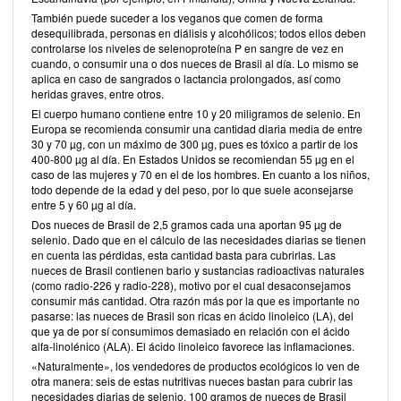
También puede suceder a los veganos que comen de forma
desequilibrada, personas en diálisis y alcohólicos; todos ellos deben
controlarse los niveles de selenoproteína P en sangre de vez en
cuando, o consumir una o dos nueces de Brasil al día. Lo mismo se
aplica en caso de sangrados o lactancia prolongados, así como
heridas graves, entre otros.
El cuerpo humano contiene entre 10 y 20 miligramos de selenio. En
Europa se recomienda consumir una cantidad diaria media de entre
30 y 70 µg, con un máximo de 300 µg, pues es tóxico a partir de los
400-800 µg al día. En Estados Unidos se recomiendan 55 µg en el
caso de las mujeres y 70 en el de los hombres. En cuanto a los niños,
todo depende de la edad y del peso, por lo que suele aconsejarse
entre 5 y 60 µg al día.
Dos nueces de Brasil de 2,5 gramos cada una aportan 95 µg de
selenio. Dado que en el cálculo de las necesidades diarias se tienen
en cuenta las pérdidas, esta cantidad basta para cubrirlas. Las
nueces de Brasil contienen bario y sustancias radioactivas naturales
(como radio-226 y radio-228), motivo por el cual desaconsejamos
consumir más cantidad. Otra razón más por la que es importante no
pasarse: las nueces de Brasil son ricas en ácido linoleico (LA), del
que ya de por sí consumimos demasiado en relación con el ácido
alfa-linolénico (ALA). El ácido linoleico favorece las inflamaciones.
«Naturalmente», los vendedores de productos ecológicos lo ven de
otra manera: seis de estas nutritivas nueces bastan para cubrir las
necesidades diarias de selenio. 100 gramos de nueces de Brasil