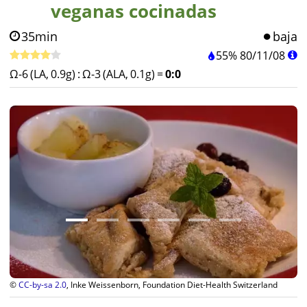
veganas cocinadas
35min
baja
55%
80
/
11
/
08
Ω-6 (LA, 0.9g)
:
Ω-3 (ALA, 0.1g)
=
0:0
©
CC-by-sa 2.0
, Inke Weissenborn, Foundation Diet-Health Switzerland