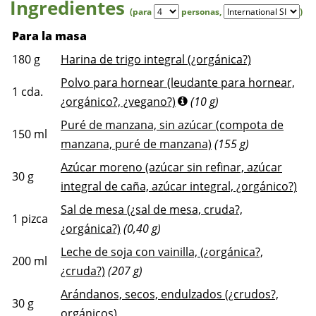
Ingredientes
(para
personas
,
)
Para la masa
180
g
Harina de trigo integral (¿orgánica?)
Polvo para hornear (leudante para hornear,
1
cda.
¿orgánico?, ¿vegano?)
(10 g)
Puré de manzana, sin azúcar (compota de
150
ml
manzana, puré de manzana)
(155 g)
Azúcar moreno (azúcar sin refinar, azúcar
30
g
integral de caña, azúcar integral, ¿orgánico?)
Sal de mesa (¿sal de mesa, cruda?,
1
pizca
¿orgánica?)
(0,40 g)
Leche de soja con vainilla, (¿orgánica?,
200
ml
¿cruda?)
(207 g)
Arándanos, secos, endulzados (¿crudos?,
30
g
orgánicos)