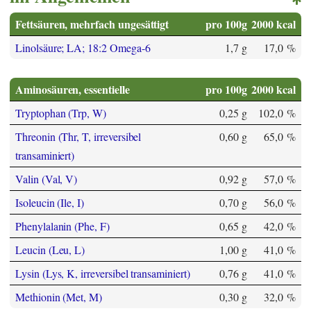
Fettsäuren, mehrfach ungesättigt
pro 100g
2000 kcal
Linolsäure; LA; 18:2 Omega-6
1,7 g
17,0 %
Aminosäuren, essentielle
pro 100g
2000 kcal
Tryptophan (Trp, W)
0,25 g
102,0 %
Threonin (Thr, T, irreversibel
0,60 g
65,0 %
transaminiert)
Valin (Val, V)
0,92 g
57,0 %
Isoleucin (Ile, I)
0,70 g
56,0 %
Phenylalanin (Phe, F)
0,65 g
42,0 %
Leucin (Leu, L)
1,00 g
41,0 %
Lysin (Lys, K, irreversibel transaminiert)
0,76 g
41,0 %
Methionin (Met, M)
0,30 g
32,0 %