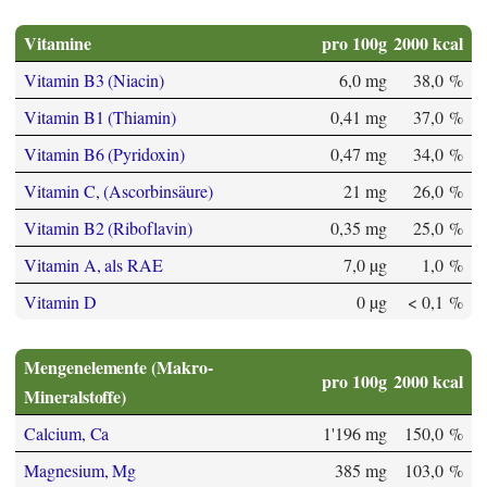
Vitamine
pro 100g
2000 kcal
Vitamin B3 (Niacin)
6,0 mg
38,0 %
Vitamin B1 (Thiamin)
0,41 mg
37,0 %
Vitamin B6 (Pyridoxin)
0,47 mg
34,0 %
Vitamin C, (Ascorbinsäure)
21 mg
26,0 %
Vitamin B2 (Riboflavin)
0,35 mg
25,0 %
Vitamin A, als RAE
7,0 µg
1,0 %
Vitamin D
0 µg
< 0,1 %
Mengenelemente (Makro-
pro 100g
2000 kcal
Mineralstoffe)
Calcium, Ca
1'196 mg
150,0 %
Magnesium, Mg
385 mg
103,0 %