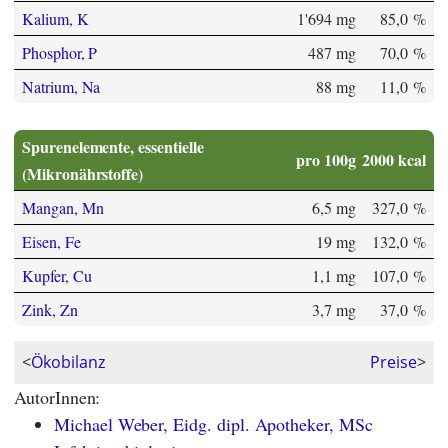
Kalium, K
1'694 mg
85,0 %
Phosphor, P
487 mg
70,0 %
Natrium, Na
88 mg
11,0 %
Spurenelemente, essentielle
pro 100g
2000 kcal
(Mikronährstoffe)
Mangan, Mn
6,5 mg
327,0 %
Eisen, Fe
19 mg
132,0 %
Kupfer, Cu
1,1 mg
107,0 %
Zink, Zn
3,7 mg
37,0 %
<
Ökobilanz
Preise
>
AutorInnen:
Michael Weber, Eidg. dipl. Apotheker, MSc