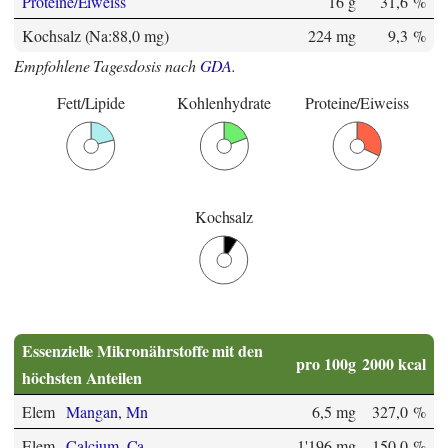
Proteine/Eiweiss
16 g
31,6 %
Kochsalz (Na:88,0 mg)
224 mg
9,3 %
Empfohlene Tagesdosis nach
GDA
.
Fett/Lipide
Kohlenhydrate
Proteine/Eiweiss
Kochsalz
Essenzielle Mikronährstoffe mit den
pro 100g
2000 kcal
höchsten Anteilen
Elem
Mangan, Mn
6,5 mg
327,0 %
Elem
Calcium, Ca
1'196 mg
150,0 %