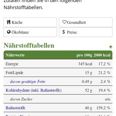
Zutaten finden Sie in den folgenden
Nährstofftabellen.
Küche
Gesundheit
Ökobilanz
Preise
Nährstofftabellen
Nährwerte
pro 100g
2000 kcal
Energie
345 kcal
17,2 %
Fett/Lipide
15 g
21,2 %
davon gesättigte Fette
0,48 g
2,4 %
Kohlenhydrate (inkl. Ballaststoffe)
52 g
19,4 %
davon Zucker
n/a
Ballaststoffe
40 g
159,2 %