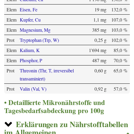
Elem
Eisen, Fe
19 mg
132,0 %
Elem
Kupfer, Cu
1,1 mg
107,0 %
Elem
Magnesium, Mg
385 mg
103,0 %
Prot
Tryptophan (Trp, W)
0,25 g
102,0 %
Elem
Kalium, K
1'694 mg
85,0 %
Elem
Phosphor, P
487 mg
70,0 %
Prot
Threonin (Thr, T, irreversibel
0,60 g
65,0 %
transaminiert)
Prot
Valin (Val, V)
0,92 g
57,0 %
Detaillierte Mikronährstoffe und
Tagesbedarfsabdeckung pro 100g
Erklärungen zu Nährstofftabellen
im Allgemeinen