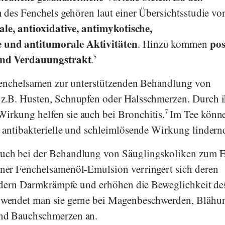
 des Fenchels gehören laut einer Übersichtsstudie v
ale, antioxidative, antimykotische,
und antitumorale Aktivitäten
pos
. Hinzu kommen
und Verdauungstrakt
.
5
Fenchelsamen zur unterstützenden Behandlung von
.B. Husten, Schnupfen oder Halsschmerzen. Durch i
kung helfen sie auch bei Bronchitis.
7
Im Tee könn
antibakterielle und schleimlösende Wirkung lindernd
ch bei der Behandlung von Säuglingskoliken zum Ei
er Fenchelsamenöl-Emulsion verringert sich deren
indern Darmkrämpfe und erhöhen die Beweglichkeit de
endet man sie gerne bei Magenbeschwerden, Blähu
nd Bauchschmerzen an.