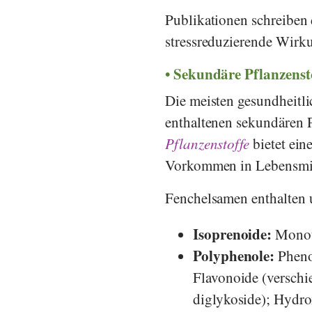
Publikationen schreiben
stressreduzierende Wirk
Sekundäre Pflanzenst
Die meisten gesundheitl
enthaltenen sekundären 
Pflanzenstoffe
bietet ein
Vorkommen in Lebensmit
Fenchelsamen enthalten u
Isoprenoide:
Monot
Polyphenole:
Pheno
Flavonoide (versch
diglykoside); Hydro