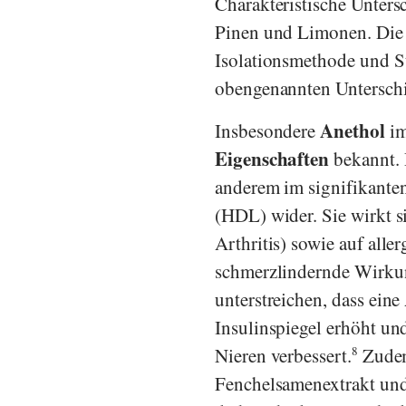
Charakteristische Unters
Pinen und Limonen. Di
Isolationsmethode und St
obengenannten Unterschie
Anethol
Insbesondere
im
Eigenschaften
bekannt. 
anderem im signifikante
(HDL) wider. Sie wirkt s
Arthritis) sowie auf alle
schmerzlindernde Wirkun
unterstreichen, dass ei
Insulinspiegel erhöht u
Nieren verbessert.
8
Zudem 
Fenchelsamenextrakt und 