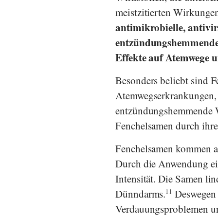
meistzitierten Wirkungen
antimikrobielle, antivir
entzündungshemmende 
Effekte auf Atemwege 
Besonders beliebt sind 
Atemwegserkrankungen, z
entzündungshemmende Wir
Fenchelsamen durch ihre 
Fenchelsamen kommen au
Durch die Anwendung ein
Intensität. Die Samen l
Dünndarms.
11
Deswegen w
Verdauungsproblemen u