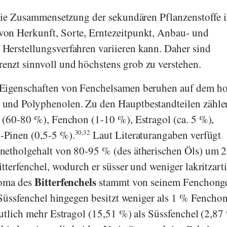
 die Zusammensetzung der sekundären Pflanzenstoffe 
on Herkunft, Sorte, Erntezeitpunkt, Anbau- und
Herstellungsverfahren variieren kann. Daher sind
nzt sinnvoll und höchstens grob zu verstehen.
 Eigenschaften von Fenchelsamen beruhen auf dem h
und Polyphenolen. Zu den Hauptbestandteilen zähle
 (60-80 %), Fenchon (1-10 %), Estragol (ca. 5 %),
-Pinen (0,5-5 %).
30,32
Laut Literaturangaben verfügt
netholgehalt von 80-95 % (des ätherischen Öls) um 
tterfenchel, wodurch er süsser und weniger lakritzart
Bitterfenchels
roma des
stammt von seinem Fenchonge
 Süssfenchel hingegen besitzt weniger als 1 % Fenchon
eutlich mehr Estragol (15,51 %) als Süssfenchel (2,87