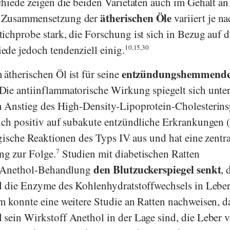
chiede zeigen die beiden Varietäten auch im Gehalt an
ätherischen Öle
e Zusammensetzung der
variiert je n
ichprobe stark, die Forschung ist sich in Bezug auf d
de jedoch tendenziell einig.
10,15,30
entzündungshemmend
 ätherischen Öl ist für seine
Die antiinflammatorische Wirkung spiegelt sich unte
n Anstieg des High-Density-Lipoprotein-Cholesterins
ich positiv auf subakute entzündliche Erkrankungen 
rgische Reaktionen des Typs IV aus und hat eine zentr
g zur Folge.
7
Studien mit diabetischen Ratten
den Blutzuckerspiegel senkt
ne Anethol-Behandlung
, 
nd die Enzyme des Kohlenhydratstoffwechsels in Lebe
konnte eine weitere Studie an Ratten nachweisen, d
sein Wirkstoff Anethol in der Lage sind, die Leber v