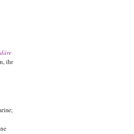
ndäre
n, ihr
rine;
ine