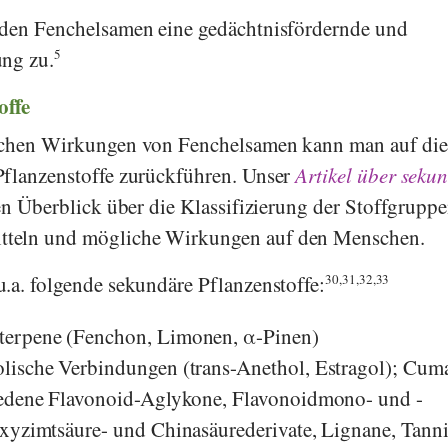
 den Fenchelsamen eine gedächtnisfördernde und
ung zu.
5
offe
ichen Wirkungen von Fenchelsamen kann man auf die
Pflanzenstoffe zurückführen. Unser
Artikel über seku
en Überblick über die Klassifizierung der Stoffgruppe
teln und mögliche Wirkungen auf den Menschen.
.a. folgende sekundäre Pflanzenstoffe:
30,31,32,33
erpene (Fenchon, Limonen, α-Pinen)
lische Verbindungen (trans-Anethol, Estragol); Cuma
iedene Flavonoid-Aglykone, Flavonoidmono- und -
xyzimtsäure- und Chinasäurederivate, Lignane, Tann