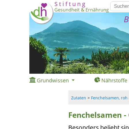
S t i f t u n g
Gesundheit & Ernährung
B
Grundwissen
Nährstoffe
Zutaten
Fenchelsamen, roh 
Fenchelsamen -
Besonders beliebt s