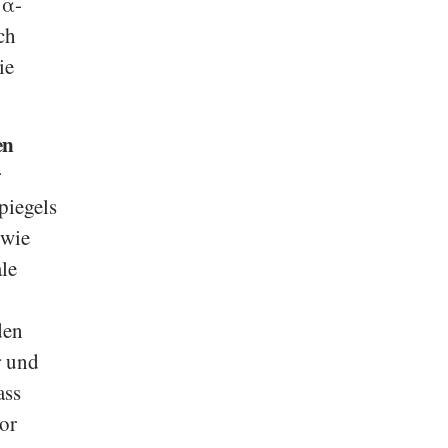
 α-
ach
ie
en
r
piegels
(wie
ale
den
r und
ass
or