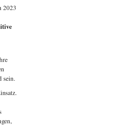
on 2023
itive
hre
en
 sein.
nsatz.
s
ngen,