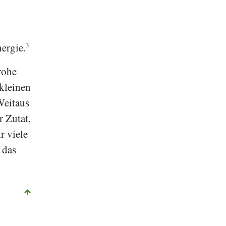
nergie.
3
rohe
kleinen
Weitaus
r Zutat,
r viele
 das