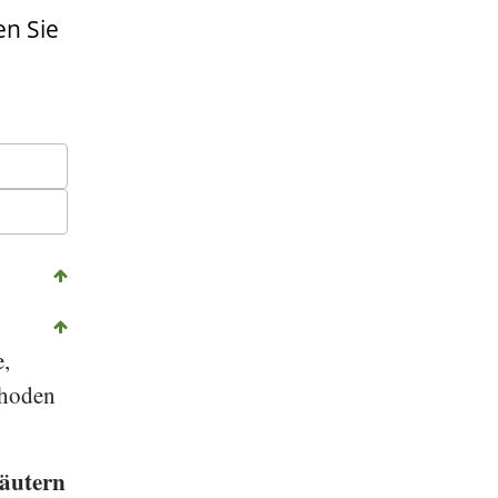
n Sie
e,
thoden
räutern