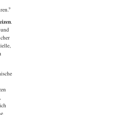
ren.
9
eizen
.
n und
icher
elle,
n
nische
zen
,
ich
ne