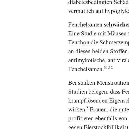
diabetesbedingten Schäd
vermutlich auf hypoglyk
schwäche
Fenchelsamen
Eine Studie mit Mäusen ze
Fenchon die Schmerzempf
an diesen beiden Stoffen
antimykotische, antivir
Fenchelsamen.
31,32
Bei starken Menstruatio
Studien belegen, dass 
krampflösenden Eigensch
wirken.
5
Frauen, die unt
profitieren ebenfalls vo
gegen Eierstockfollikel 