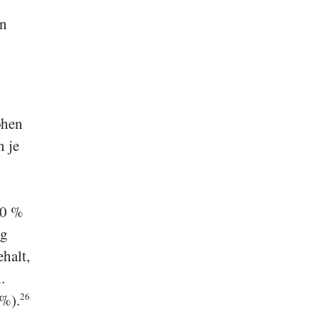
in
ohen
n je
20 %
ig
halt,
.
 %).
26