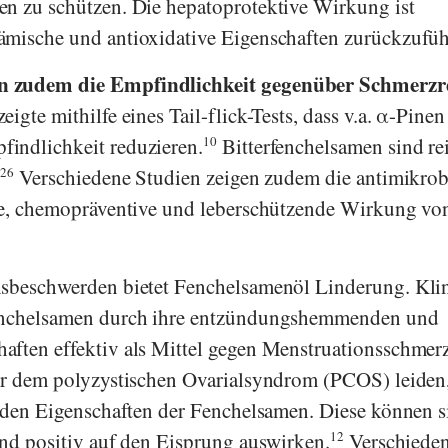
en zu schützen. Die hepatoprotektive Wirkung ist
ämische und antioxidative Eigenschaften zurückzufüh
n zudem die Empfindlichkeit gegenüber Schmerzr
igte mithilfe eines Tail-flick-Tests, dass v.a. α-Pine
indlichkeit reduzieren.
10
Bitterfenchelsamen sind re
.
26
Verschiedene Studien zeigen zudem die antimikrobi
ale, chemopräventive und leberschützende Wirkung vo
nsbeschwerden bietet Fenchelsamenöl Linderung. Kli
Fenchelsamen durch ihre entzündungshemmenden und
aften effektiv als Mittel gegen Menstruationsschmer
er dem polyzystischen Ovarialsyndrom (PCOS) leiden
n den Eigenschaften der Fenchelsamen. Diese können s
und positiv auf den Eisprung auswirken.
12
Verschiede