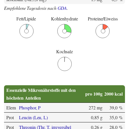
Empfohlene Tagesdosis nach
GDA
.
Fett/Lipide
Kohlenhydrate
Proteine/Eiweiss
Kochsalz
Essenzielle Mikronährstoffe mit den
pro 100g
2000 kcal
höchsten Anteilen
Elem
Phosphor, P
272 mg
39,0 %
Prot
Leucin (Leu, L)
0,85 g
35,0 %
Prot
Threonin (Thr, T, irreversibel
0,26 g
28,0 %