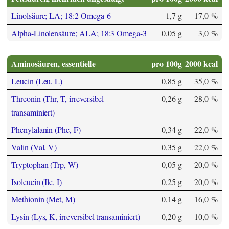
Linolsäure; LA; 18:2 Omega-6
1,7 g
17,0 %
Alpha-Linolensäure; ALA; 18:3 Omega-3
0,05 g
3,0 %
Aminosäuren, essentielle
pro 100g
2000 kcal
Leucin (Leu, L)
0,85 g
35,0 %
Threonin (Thr, T, irreversibel
0,26 g
28,0 %
transaminiert)
Phenylalanin (Phe, F)
0,34 g
22,0 %
Valin (Val, V)
0,35 g
22,0 %
Tryptophan (Trp, W)
0,05 g
20,0 %
Isoleucin (Ile, I)
0,25 g
20,0 %
Methionin (Met, M)
0,14 g
16,0 %
Lysin (Lys, K, irreversibel transaminiert)
0,20 g
10,0 %