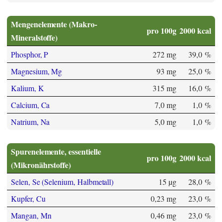
Mengenelemente (Makro-
pro 100g
2000 kcal
Mineralstoffe)
Phosphor, P
272 mg
39,0 %
Magnesium, Mg
93 mg
25,0 %
Kalium, K
315 mg
16,0 %
Calcium, Ca
7,0 mg
1,0 %
Natrium, Na
5,0 mg
1,0 %
Spurenelemente, essentielle
pro 100g
2000 kcal
(Mikronährstoffe)
Selen, Se (Selenium, Halbmetall)
15 µg
28,0 %
Kupfer, Cu
0,23 mg
23,0 %
Mangan, Mn
0,46 mg
23,0 %