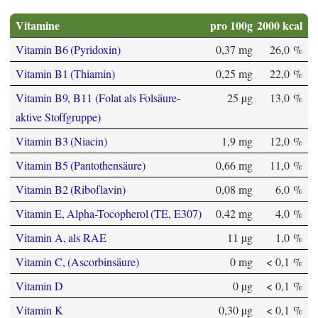
Vitamine
pro 100g
2000 kcal
Vitamin B6 (Pyridoxin)
0,37 mg
26,0 %
Vitamin B1 (Thiamin)
0,25 mg
22,0 %
Vitamin B9, B11 (Folat als Folsäure-
25 µg
13,0 %
aktive Stoffgruppe)
Vitamin B3 (Niacin)
1,9 mg
12,0 %
Vitamin B5 (Pantothensäure)
0,66 mg
11,0 %
Vitamin B2 (Riboflavin)
0,08 mg
6,0 %
Vitamin E, Alpha-Tocopherol (TE, E307)
0,42 mg
4,0 %
Vitamin A, als RAE
11 µg
1,0 %
Vitamin C, (Ascorbinsäure)
0 mg
< 0,1 %
Vitamin D
0 µg
< 0,1 %
Vitamin K
0,30 µg
< 0,1 %