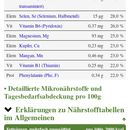
transaminiert)
Elem
Selen, Se (Selenium, Halbmetall)
15 µg
28,0 %
Vit
Vitamin B6 (Pyridoxin)
0,37 mg
26,0 %
Elem
Magnesium, Mg
93 mg
25,0 %
Elem
Kupfer, Cu
0,23 mg
23,0 %
Elem
Mangan, Mn
0,46 mg
23,0 %
Vit
Vitamin B1 (Thiamin)
0,25 mg
22,0 %
Prot
Phenylalanin (Phe, F)
0,34 g
22,0 %
Detaillierte Mikronährstoffe und
Tagesbedarfsabdeckung pro 100g
Erklärungen zu Nährstofftabellen
im Allgemeinen
Fettsäuren, mehrfach ungesättigt
pro 100g
2000 kcal