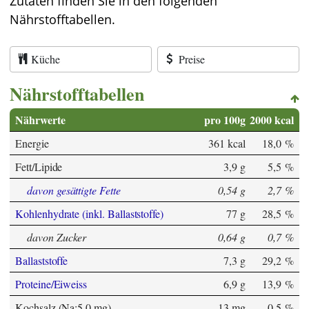
Zutaten finden Sie in den folgenden
Nährstofftabellen.
Küche
Preise
Nährstofftabellen
Nährwerte
pro 100g
2000 kcal
Energie
361 kcal
18,0 %
Fett/Lipide
3,9 g
5,5 %
davon gesättigte Fette
0,54 g
2,7 %
Kohlenhydrate (inkl. Ballaststoffe)
77 g
28,5 %
davon Zucker
0,64 g
0,7 %
Ballaststoffe
7,3 g
29,2 %
Proteine/Eiweiss
6,9 g
13,9 %
Kochsalz (Na:5,0 mg)
13 mg
0,5 %