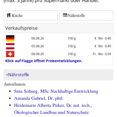
(max. 3 Jahre) pro Supermarkt oder Handel.
Küche
Nährstoffe
Verkaufspreise
06.08.26
100 g
€
Bio
0,40
05.08.26
100 g
€
Bio
0,40
06.08.26
100 g
Fr.
Bio
0,59
Klick auf Flagge öffnet Preisentwicklungen.
<
Nährstoffe
AutorInnen:
Sina Sohneg, MSc Nachhaltige Entwicklung
Amanda Gabriel, Dr. phil.
Heidemarie Alberta Pirker, Dr. nat. tech.,
Ökologischer Landbau und Naturschutz