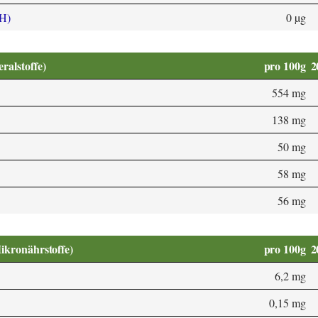
 H)
0 µg
alstoffe)
pro 100g
2
554 mg
138 mg
50 mg
58 mg
56 mg
Mikronährstoffe)
pro 100g
2
6,2 mg
0,15 mg