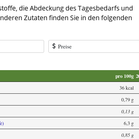
stoffe, die Abdeckung des Tagesbedarfs und
anderen Zutaten finden Sie in den folgenden
Preise
pro 100g
2
36 kcal
0,79 g
0,13 g
e)
6,3 g
0,85 g