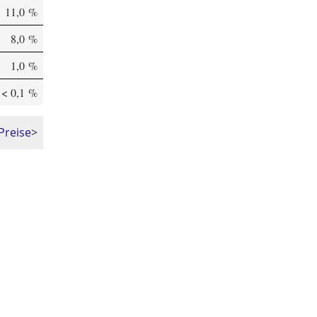
11,0 %
8,0 %
1,0 %
< 0,1 %
Preise
>