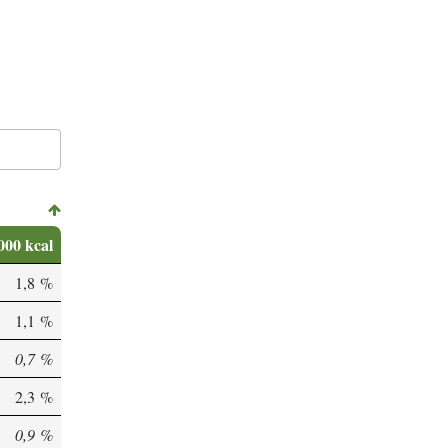
000 kcal
1,8 %
1,1 %
0,7 %
2,3 %
0,9 %