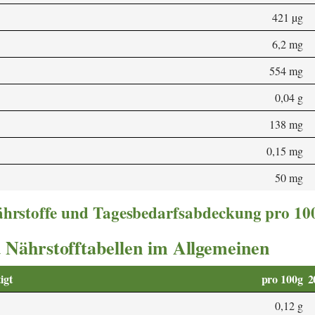
421 µg
6,2 mg
554 mg
0,04 g
138 mg
0,15 mg
50 mg
nährstoffe und Tagesbedarfsabdeckung pro 10
 Nährstofftabellen im Allgemeinen
igt
pro 100g
2
0,12 g