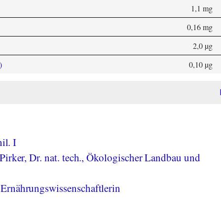
1,1 mg
0,16 mg
2,0 µg
)
0,10 µg
il. I
Pirker, Dr. nat. tech., Ökologischer Landbau und
Ernährungswissenschaftlerin