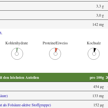
3,3 g
3,0 g
142 mg
A
.
Kohlenhydrate
Proteine/Eiweiss
Kochsalz
it den höchsten Anteilen
pro 100g
2
454 µg
äure)
133 mg
 als Folsäure-aktive Stoffgruppe)
152 µg