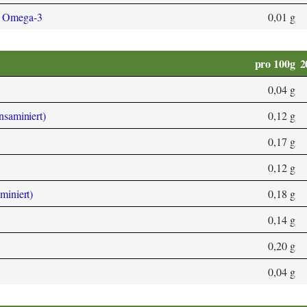
3 Omega-3
0,01 g
pro 100g
2
0,04 g
ansaminiert)
0,12 g
0,17 g
0,12 g
aminiert)
0,18 g
0,14 g
0,20 g
0,04 g