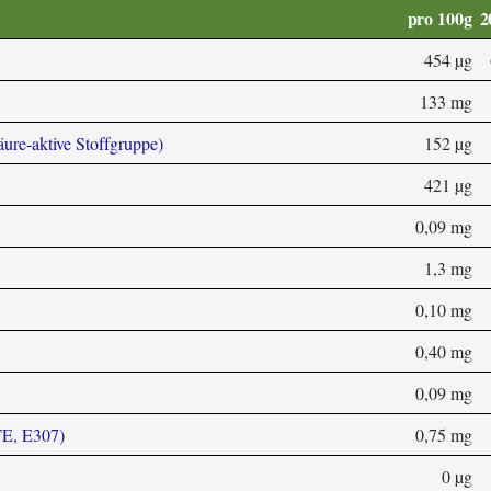
pro 100g
2
454 µg
133 mg
äure-aktive Stoffgruppe)
152 µg
421 µg
0,09 mg
1,3 mg
0,10 mg
0,40 mg
0,09 mg
TE, E307)
0,75 mg
0 µg