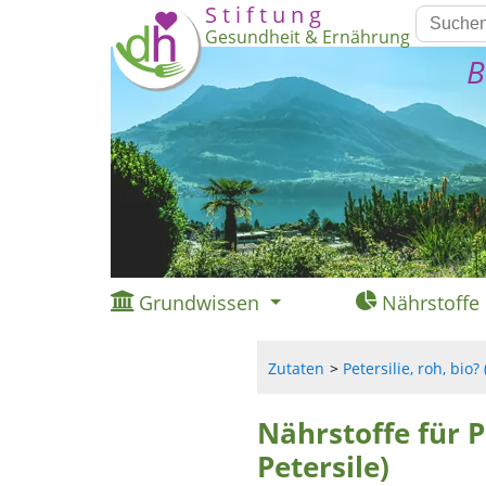
S t i f t u n g
Gesundheit & Ernährung
B
Grundwissen
Nährstoffe
Zutaten
Petersilie, roh, bio? 
Nährstoffe für Pe
Petersile)