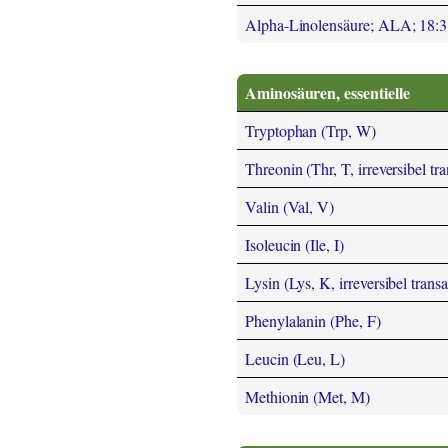
Alpha-Linolensäure; ALA; 18:
Aminosäuren, essentielle
Tryptophan (Trp, W)
Threonin (Thr, T, irreversibel tr
Valin (Val, V)
Isoleucin (Ile, I)
Lysin (Lys, K, irreversibel trans
Phenylalanin (Phe, F)
Leucin (Leu, L)
Methionin (Met, M)