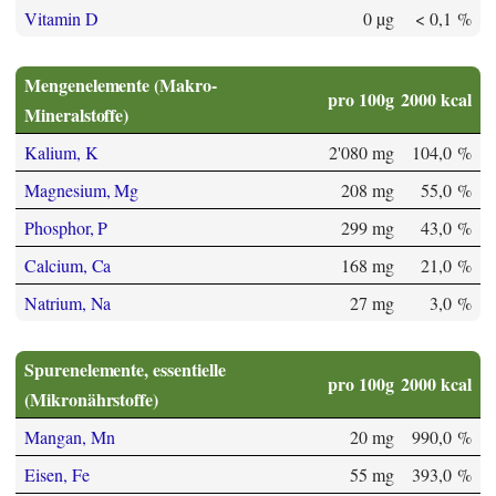
Vitamin D
0 µg
< 0,1 %
Mengenelemente (Makro-
pro 100g
2000 kcal
Mineralstoffe)
Kalium, K
2'080 mg
104,0 %
Magnesium, Mg
208 mg
55,0 %
Phosphor, P
299 mg
43,0 %
Calcium, Ca
168 mg
21,0 %
Natrium, Na
27 mg
3,0 %
Spurenelemente, essentielle
pro 100g
2000 kcal
(Mikronährstoffe)
Mangan, Mn
20 mg
990,0 %
Eisen, Fe
55 mg
393,0 %