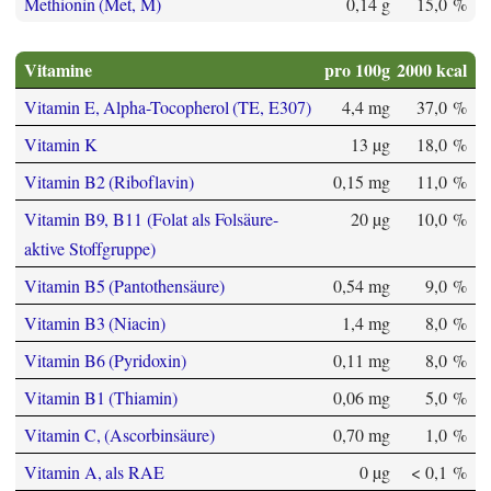
Methionin (Met, M)
0,14 g
15,0 %
Vitamine
pro 100g
2000 kcal
Vitamin E, Alpha-Tocopherol (TE, E307)
4,4 mg
37,0 %
Vitamin K
13 µg
18,0 %
Vitamin B2 (Riboflavin)
0,15 mg
11,0 %
Vitamin B9, B11 (Folat als Folsäure-
20 µg
10,0 %
aktive Stoffgruppe)
Vitamin B5 (Pantothensäure)
0,54 mg
9,0 %
Vitamin B3 (Niacin)
1,4 mg
8,0 %
Vitamin B6 (Pyridoxin)
0,11 mg
8,0 %
Vitamin B1 (Thiamin)
0,06 mg
5,0 %
Vitamin C, (Ascorbinsäure)
0,70 mg
1,0 %
Vitamin A, als RAE
0 µg
< 0,1 %