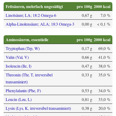
Fettsäuren, mehrfach ungesättigt
pro 100g
2000 kcal
Linolsäure; LA; 18:2 Omega-6
0,67 g
7,0 %
Alpha-Linolensäure; ALA; 18:3 Omega-3
0,00 g
< 0,1 %
Aminosäuren, essentielle
pro 100g
2000 kcal
Tryptophan (Trp, W)
0,17 g
69,0 %
Valin (Val, V)
0,66 g
41,0 %
Isoleucin (Ile, I)
0,47 g
38,0 %
Threonin (Thr, T, irreversibel
0,33 g
35,0 %
transaminiert)
Phenylalanin (Phe, F)
0,53 g
34,0 %
Leucin (Leu, L)
0,81 g
33,0 %
Lysin (Lys, K, irreversibel transaminiert)
0,38 g
20,0 %