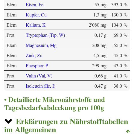
Elem
Eisen, Fe
55 mg
393,0 %
Elem
Kupfer, Cu
1,3 mg
130,0 %
Elem
Kalium, K
2'080 mg
104,0 %
Prot
Tryptophan (Trp, W)
0,17 g
69,0 %
Elem
Magnesium, Mg
208 mg
55,0 %
Elem
Zink, Zn
4,5 mg
45,0 %
Elem
Phosphor, P
299 mg
43,0 %
Prot
Valin (Val, V)
0,66 g
41,0 %
Prot
Isoleucin (Ile, I)
0,47 g
38,0 %
Detaillierte Mikronährstoffe und
Tagesbedarfsabdeckung pro 100g
Erklärungen zu Nährstofftabellen
im Allgemeinen