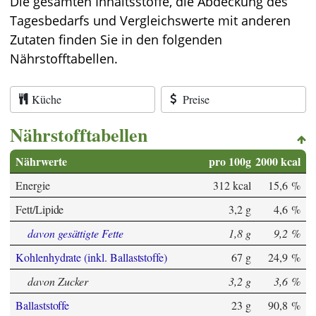
Die gesamten Inhaltsstoffe, die Abdeckung des
Tagesbedarfs und Vergleichswerte mit anderen
Zutaten finden Sie in den folgenden
Nährstofftabellen.
Küche
Preise
Nährstofftabellen
Nährwerte
pro 100g
2000 kcal
Energie
312 kcal
15,6 %
Fett/Lipide
3,2 g
4,6 %
davon gesättigte Fette
1,8 g
9,2 %
Kohlenhydrate (inkl. Ballaststoffe)
67 g
24,9 %
davon Zucker
3,2 g
3,6 %
Ballaststoffe
23 g
90,8 %