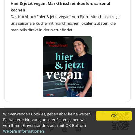
Hier & jetzt vegan: Marktfrisch einkaufen, saisonal
kochen
Das Kochbuch "hier & jetzt vegan" von Björn Moschinski zeigt
uns saisonale Küche mit marktfrischen lokalen Zutaten, die
man teils direkt in der Natur findet.
Impressum
Team
Mission
Kooperationen
Wir verwenden Cookies, geben aber keine weiter.
OK
Bei weiterer Nutzung unserer Seiten gehen wir
Kontakt
Datenschutzerklärung
von Ihrem Einverständnis aus (mit OK-Button)
Weitere Informationen