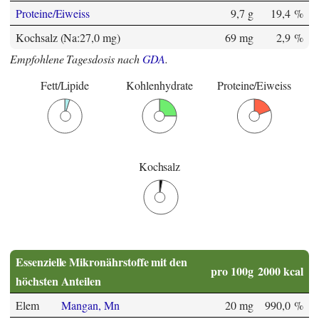
Proteine/Eiweiss
9,7 g
19,4 %
Kochsalz (Na:27,0 mg)
69 mg
2,9 %
Empfohlene Tagesdosis nach
GDA
.
Fett/Lipide
Kohlenhydrate
Proteine/Eiweiss
Kochsalz
Essenzielle Mikronährstoffe mit den
pro 100g
2000 kcal
höchsten Anteilen
Elem
Mangan, Mn
20 mg
990,0 %