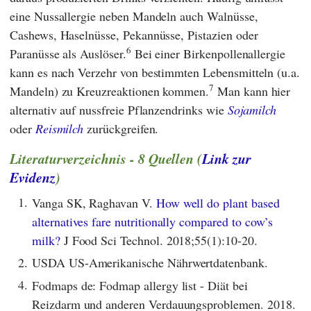
eine Nussallergie neben Mandeln auch Walnüsse,
Cashews, Haselnüsse, Pekannüsse, Pistazien oder
6
Paranüsse als Auslöser.
Bei einer Birkenpollenallergie
kann es nach Verzehr von bestimmten Lebensmitteln (u.a.
7
Mandeln) zu Kreuzreaktionen kommen.
Man kann hier
alternativ auf nussfreie Pflanzendrinks wie
Sojamilch
oder
Reismilch
zurückgreifen.
Literaturverzeichnis - 8 Quellen (
Link zur
Evidenz
)
1.
Vanga SK, Raghavan V.
How well do plant based
alternatives fare nutritionally compared to cow’s
milk?
J Food Sci Technol. 2018;55(1):10-20.
2.
USDA US-Amerikanische Nährwertdatenbank.
4.
Fodmaps de: Fodmap allergy list - Diät bei
Reizdarm und anderen Verdauungsproblemen. 2018.