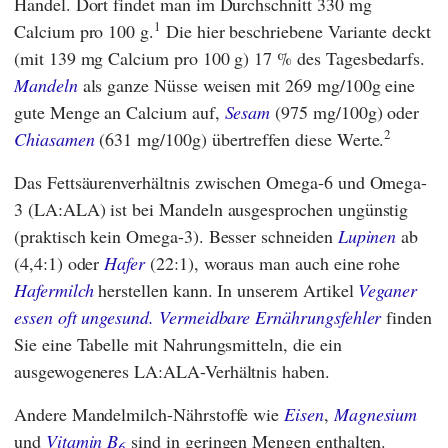
Handel. Dort findet man im Durchschnitt 330 mg
1
Calcium pro 100 g.
Die hier beschriebene Variante deckt
(mit 139 mg Calcium pro 100 g) 17 % des Tagesbedarfs.
Mandeln
als ganze Nüsse weisen mit 269 mg/100g eine
gute Menge an Calcium auf,
Sesam
(975 mg/100g) oder
2
Chiasamen
(631 mg/100g) übertreffen diese Werte.
Das Fettsäurenverhältnis zwischen Omega-6 und Omega-
3 (LA:ALA) ist bei Mandeln ausgesprochen ungünstig
(praktisch kein Omega-3). Besser schneiden
Lupinen
ab
(4,4:1) oder
Hafer
(22:1), woraus man auch eine rohe
Hafermilch
herstellen kann. In unserem Artikel
Veganer
essen oft ungesund. Vermeidbare Ernährungsfehler
finden
Sie eine Tabelle mit Nahrungsmitteln, die ein
ausgewogeneres LA:ALA-Verhältnis haben.
Andere Mandelmilch-Nährstoffe wie
Eisen
,
Magnesium
und
Vitamin B
sind in geringen Mengen enthalten.
6