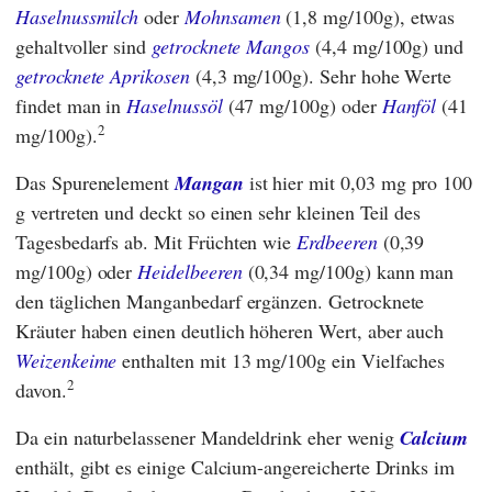
Haselnussmilch
oder
Mohnsamen
(1,8 mg/100g), etwas
gehaltvoller sind
getrocknete Mangos
(4,4 mg/100g) und
getrocknete Aprikosen
(4,3 mg/100g). Sehr hohe Werte
findet man in
Haselnussöl
(47 mg/100g) oder
Hanföl
(41
2
mg/100g).
Das Spurenelement
Mangan
ist hier mit 0,03 mg pro 100
g vertreten und deckt so einen sehr kleinen Teil des
Tagesbedarfs ab. Mit Früchten wie
Erdbeeren
(0,39
mg/100g) oder
Heidelbeeren
(0,34 mg/100g) kann man
den täglichen Manganbedarf ergänzen. Getrocknete
Kräuter haben einen deutlich höheren Wert, aber auch
Weizenkeime
enthalten mit 13 mg/100g ein Vielfaches
2
davon.
Da ein naturbelassener Mandeldrink eher wenig
Calcium
enthält, gibt es einige Calcium-angereicherte Drinks im