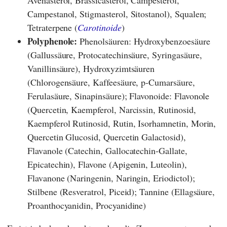
Campestanol, Stigmasterol, Sitostanol), Squalen;
Tetraterpene (
Carotinoide
)
Polyphenole:
Phenolsäuren: Hydroxybenzoesäure
(Gallussäure, Protocatechinsäure, Syringasäure,
Vanillinsäure), Hydroxyzimtsäuren
(Chlorogensäure, Kaffeesäure, p-Cumarsäure,
Ferulasäure, Sinapinsäure); Flavonoide: Flavonole
(Quercetin, Kaempferol, Narcissin, Rutinosid,
Kaempferol Rutinosid, Rutin, Isorhamnetin, Morin,
Quercetin Glucosid, Quercetin Galactosid),
Flavanole (Catechin, Gallocatechin-Gallate,
Epicatechin), Flavone (Apigenin, Luteolin),
Flavanone (Naringenin, Naringin, Eriodictol);
Stilbene (Resveratrol, Piceid); Tannine (Ellagsäure,
Proanthocyanidin, Procyanidine)