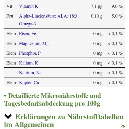
Vit
Vitamin K
7,1 µg
9,0 %
Fett
Alpha-Linolensäure; ALA; 18:3
0,10 g
5,0 %
Omega-3
Elem
Eisen, Fe
0 mg
< 0,1 %
Elem
Magnesium, Mg
0 mg
< 0,1 %
Elem
Phosphor, P
0 mg
< 0,1 %
Elem
Kalium, K
0 mg
< 0,1 %
Natrium, Na
0 mg
< 0,1 %
Elem
Kupfer, Cu
0 mg
< 0,1 %
Detaillierte Mikronährstoffe und
Tagesbedarfsabdeckung pro 100g
Erklärungen zu Nährstofftabellen
im Allgemeinen