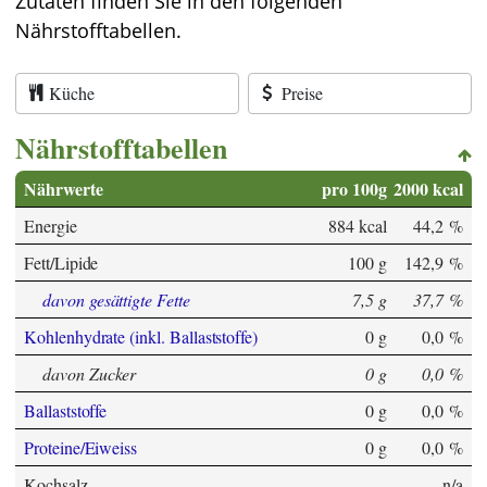
Zutaten finden Sie in den folgenden
Nährstofftabellen.
Küche
Preise
Nährstofftabellen
Nährwerte
pro 100g
2000 kcal
Energie
884 kcal
44,2 %
Fett/Lipide
100 g
142,9 %
davon gesättigte Fette
7,5 g
37,7 %
Kohlenhydrate (inkl. Ballaststoffe)
0 g
0,0 %
davon Zucker
0 g
0,0 %
Ballaststoffe
0 g
0,0 %
Proteine/Eiweiss
0 g
0,0 %
Kochsalz
n/a