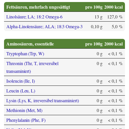
Fettsäuren, mehrfach ungesättigt
pro 100g
2000 kcal
Linolsäure; LA; 18:2 Omega-6
13 g
127,0 %
Alpha-Linolensäure; ALA; 18:3 Omega-3
0,10 g
5,0 %
Aminosäuren, essentielle
pro 100g
2000 kcal
Tryptophan (Trp, W)
0 g
< 0,1 %
Threonin (Thr, T, irreversibel
0 g
< 0,1 %
transaminiert)
Isoleucin (Ile, I)
0 g
< 0,1 %
Leucin (Leu, L)
0 g
< 0,1 %
Lysin (Lys, K, irreversibel transaminiert)
0 g
< 0,1 %
Methionin (Met, M)
0 g
< 0,1 %
Phenylalanin (Phe, F)
0 g
< 0,1 %