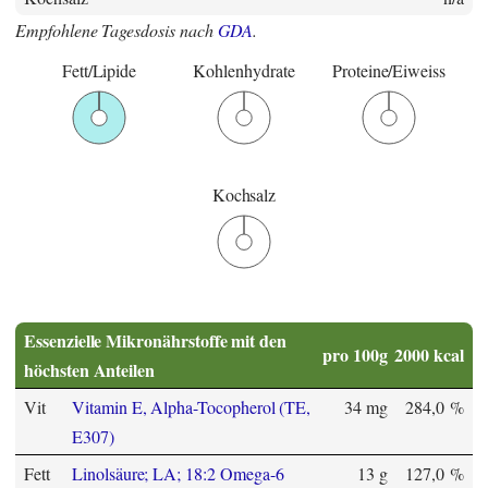
Empfohlene Tagesdosis nach
GDA
.
Fett/Lipide
Kohlenhydrate
Proteine/Eiweiss
Kochsalz
Essenzielle Mikronährstoffe mit den
pro 100g
2000 kcal
höchsten Anteilen
Vit
Vitamin E, Alpha-Tocopherol (TE,
34 mg
284,0 %
E307)
Fett
Linolsäure; LA; 18:2 Omega-6
13 g
127,0 %