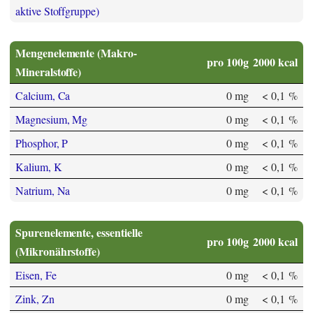
aktive Stoffgruppe)
Mengenelemente (Makro-
pro 100g
2000 kcal
Mineralstoffe)
Calcium, Ca
0 mg
< 0,1 %
Magnesium, Mg
0 mg
< 0,1 %
Phosphor, P
0 mg
< 0,1 %
Kalium, K
0 mg
< 0,1 %
Natrium, Na
0 mg
< 0,1 %
Spurenelemente, essentielle
pro 100g
2000 kcal
(Mikronährstoffe)
Eisen, Fe
0 mg
< 0,1 %
Zink, Zn
0 mg
< 0,1 %