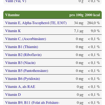
Valin (Val, V)
0 g
< 0,1 %
Vitamine
pro 100g
2000 kcal
Vitamin E, Alpha-Tocopherol (TE, E307)
34 mg
284,0 %
Vitamin K
7,1 µg
9,0 %
Vitamin C, (Ascorbinsäure)
0 mg
< 0,1 %
Vitamin B1 (Thiamin)
0 mg
< 0,1 %
Vitamin B2 (Riboflavin)
0 mg
< 0,1 %
Vitamin B3 (Niacin)
0 mg
< 0,1 %
Vitamin B5 (Pantothensäure)
0 mg
< 0,1 %
Vitamin B6 (Pyridoxin)
0 mg
< 0,1 %
Vitamin A, als RAE
0 µg
< 0,1 %
Vitamin D
0 µg
< 0,1 %
Vitamin B9, B11 (Folat als Folsäure-
0 µg
< 0,1 %