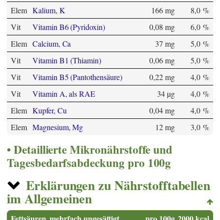
Elem
Kalium, K
166 mg
8,0 %
Vit
Vitamin B6 (Pyridoxin)
0,08 mg
6,0 %
Elem
Calcium, Ca
37 mg
5,0 %
Vit
Vitamin B1 (Thiamin)
0,06 mg
5,0 %
Vit
Vitamin B5 (Pantothensäure)
0,22 mg
4,0 %
Vit
Vitamin A, als RAE
34 µg
4,0 %
Elem
Kupfer, Cu
0,04 mg
4,0 %
Elem
Magnesium, Mg
12 mg
3,0 %
Detaillierte Mikronährstoffe und
Tagesbedarfsabdeckung pro 100g
Erklärungen zu Nährstofftabellen
im Allgemeinen
Fettsäuren, mehrfach ungesättigt
pro 100g
2000 kcal