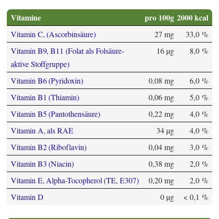
Vitamine
pro 100g
2000 kcal
Vitamin C, (Ascorbinsäure)
27 mg
33,0 %
Vitamin B9, B11 (Folat als Folsäure-
16 µg
8,0 %
aktive Stoffgruppe)
Vitamin B6 (Pyridoxin)
0,08 mg
6,0 %
Vitamin B1 (Thiamin)
0,06 mg
5,0 %
Vitamin B5 (Pantothensäure)
0,22 mg
4,0 %
Vitamin A, als RAE
34 µg
4,0 %
Vitamin B2 (Riboflavin)
0,04 mg
3,0 %
Vitamin B3 (Niacin)
0,38 mg
2,0 %
Vitamin E, Alpha-Tocopherol (TE, E307)
0,20 mg
2,0 %
Vitamin D
0 µg
< 0,1 %