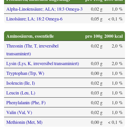
Alpha-Linolensäure; ALA; 18:3 Omega-3
0,02 g
1,0 %
Linolsäure; LA; 18:2 Omega-6
0,05 g
< 0,1 %
Aminosäuren, essentielle
pro 100g
2000 kcal
Threonin (Thr, T, irreversibel
0,02 g
2,0 %
transaminiert)
Lysin (Lys, K, irreversibel transaminiert)
0,03 g
2,0 %
Tryptophan (Trp, W)
0,00 g
1,0 %
Isoleucin (Ile, I)
0,02 g
1,0 %
Leucin (Leu, L)
0,03 g
1,0 %
Phenylalanin (Phe, F)
0,02 g
1,0 %
Valin (Val, V)
0,02 g
1,0 %
Methionin (Met, M)
0,00 g
< 0,1 %