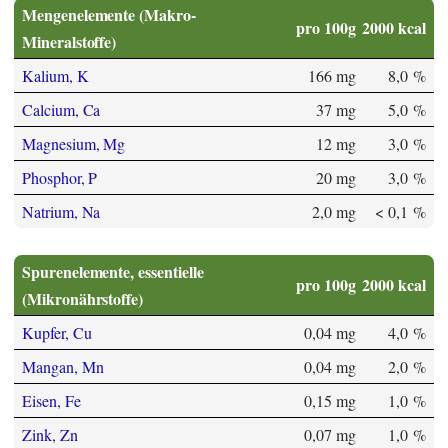
Mengenelemente (Makro-
pro 100g
2000 kcal
Mineralstoffe)
Kalium, K
166 mg
8,0 %
Calcium, Ca
37 mg
5,0 %
Magnesium, Mg
12 mg
3,0 %
Phosphor, P
20 mg
3,0 %
Natrium, Na
2,0 mg
< 0,1 %
Spurenelemente, essentielle
pro 100g
2000 kcal
(Mikronährstoffe)
Kupfer, Cu
0,04 mg
4,0 %
Mangan, Mn
0,04 mg
2,0 %
Eisen, Fe
0,15 mg
1,0 %
Zink, Zn
0,07 mg
1,0 %