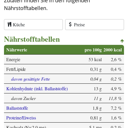
Zutaten finden Sie in den folgenden
Nährstofftabellen.
Küche
Preise
Nährstofftabellen
Nährwerte
pro 100g
2000 kcal
Energie
53 kcal
2,6 %
Fett/Lipide
0,31 g
0,4 %
davon gesättigte Fette
0,04 g
0,2 %
Kohlenhydrate (inkl. Ballaststoffe)
13 g
4,9 %
davon Zucker
11 g
11,8 %
Ballaststoffe
1,8 g
7,2 %
Proteine/Eiweiss
0,81 g
1,6 %
Kochsalz (Na:2,0 mg)
5,1 mg
0,2 %