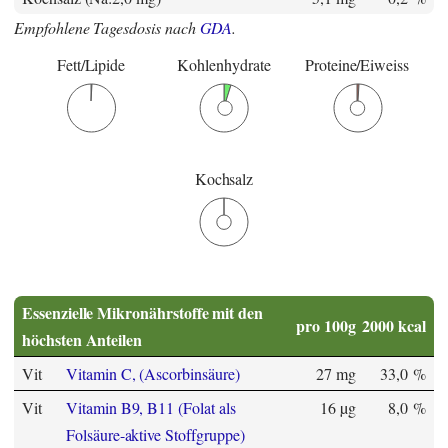
Empfohlene Tagesdosis nach
GDA
.
Fett/Lipide
Kohlenhydrate
Proteine/Eiweiss
Kochsalz
Essenzielle Mikronährstoffe mit den
pro 100g
2000 kcal
höchsten Anteilen
Vit
Vitamin C, (Ascorbinsäure)
27 mg
33,0 %
Vit
Vitamin B9, B11 (Folat als
16 µg
8,0 %
Folsäure-aktive Stoffgruppe)