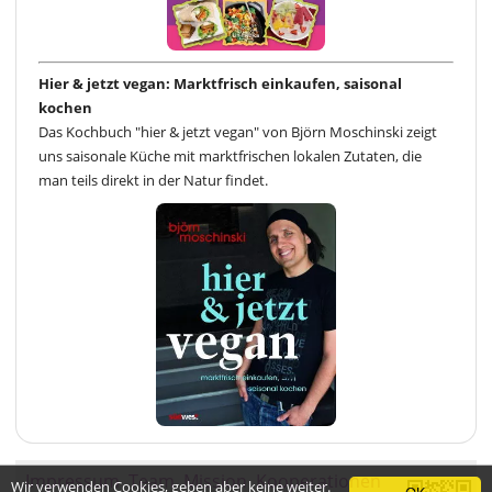
Hier & jetzt vegan: Marktfrisch einkaufen, saisonal
kochen
Das Kochbuch "hier & jetzt vegan" von Björn Moschinski zeigt
uns saisonale Küche mit marktfrischen lokalen Zutaten, die
man teils direkt in der Natur findet.
Impressum
Team
Mission
Kooperationen
Wir verwenden Cookies, geben aber keine weiter.